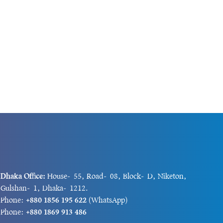
Dhaka Office:
House-55, Road-08, Block-D, Niketon,
Gulshan-1, Dhaka-1212.
Phone:
+880 1856 195 622
(WhatsApp)
Phone:
+880 1869 913 486