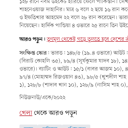
১২৮ রানে নবম উইকেট হারিয়ে ফেলে পাকিস্তান। সেখা
শাহনেওয়াজ দাহানির। মাত্র ৬ বলে ২ ছয়ে ১৬ রান 
ও ইফতিখার আহমেদ ২২ বলে ২৮ রান করেছেন। ভারতের
নিয়েছেন। হার্দিক পান্ডিয়া ৪ ওভারে ২৫ রানে তিন উ
আরও পড়ুন:
তৃণমূল থেকেই গড়ে তুলতে হবে দেশের ক্রীড়
সংক্ষিপ্ত
স্কোর
: ভারত: ১৪৮/৫ (১৯.৪ ওভারে) আউট: ১
(বিরাট কোহলি ৩৫), ৮৯/৪ (সূর্যকুমার যাদব ১৮), ১৪১
ওভারে)। ব্যাটিং ও আউট: ১৫/১ (বাবর আজম ১০),
৯৭/৪ (মোহাম্মদ রিজওয়ান ৪৩), ৯৮/৫ (খুশদীল শাহ
১), ১২৮/৮ (শাদাব খান ১০), ১২৮/৯ (নাসিম শাহ ০)
নিউজনাউ/একে/২০২২
খেলা
থেকে আরও পড়ুন