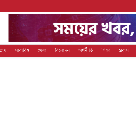
গ্রাম
সারাবিশ্ব
খেলা
বিনোদন
অর্থনীতি
শিক্ষা
প্রবাস