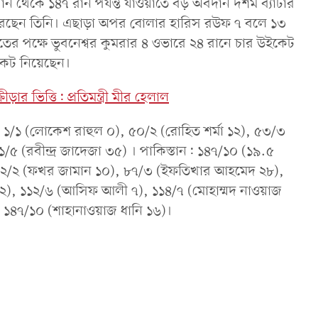
ন থেকে ১৪৭ রান পর্যন্ত যাওয়াতে বড় অবদান দশম ব্যাটার
করেছেন তিনি। এছাড়া অপর বোলার হারিস রউফ ৭ বলে ১৩
 পক্ষে ভুবনেশ্বর কুমরার ৪ ওভারে ২৪ রানে চার উইকেট
ইকেট নিয়েছেন।
ার ভিত্তি: প্রতিমন্ত্রী মীর হেলাল
/১ (লোকেশ রাহুল ০), ৫০/২ (রোহিত শর্মা ১২), ৫৩/৩
/৫ (রবীন্দ্র জাদেজা ৩৫) । পাকিস্তান: ১৪৭/১০ (১৯.৫
 ৪২/২ (ফখর জামান ১০), ৮৭/৩ (ইফতিখার আহমেদ ২৮),
 ২), ১১২/৬ (আসিফ আলী ৭), ১১৪/৭ (মোহাম্মদ নাওয়াজ
, ১৪৭/১০ (শাহানাওয়াজ ধানি ১৬)।