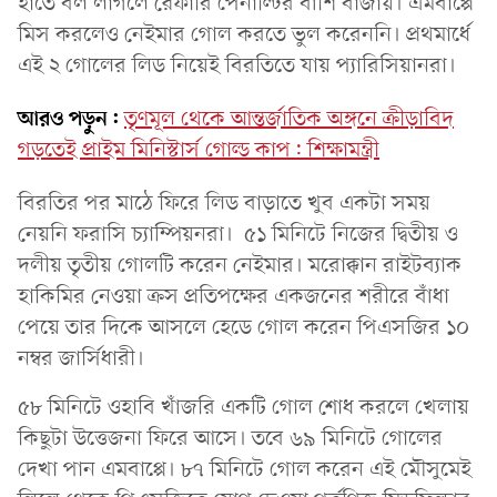
হাতে বল লাগলে রেফারি পেনাল্টির বাঁশি বাজায়। এমবাপ্পে
মিস করলেও নেইমার গোল করতে ভুল করেননি। প্রথমার্ধে
এই ২ গোলের লিড নিয়েই বিরতিতে যায় প্যারিসিয়ানরা।
আরও পড়ুন:
তৃণমূল থেকে আন্তর্জাতিক অঙ্গনে ক্রীড়াবিদ
গড়তেই প্রাইম মিনিস্টার্স গোল্ড কাপ: শিক্ষামন্ত্রী
বিরতির পর মাঠে ফিরে লিড বাড়াতে খুব একটা সময়
নেয়নি ফরাসি চ্যাম্পিয়নরা। ৫১ মিনিটে নিজের দ্বিতীয় ও
দলীয় তৃতীয় গোলটি করেন নেইমার। মরোক্কান রাইটব্যাক
হাকিমির নেওয়া ক্রস প্রতিপক্ষের একজনের শরীরে বাঁধা
পেয়ে তার দিকে আসলে হেডে গোল করেন পিএসজির ১০
নম্বর জার্সিধারী।
৫৮ মিনিটে ওহাবি খাঁজরি একটি গোল শোধ করলে খেলায়
কিছুটা উত্তেজনা ফিরে আসে। তবে ৬৯ মিনিটে গোলের
দেখা পান এমবাপ্পে। ৮৭ মিনিটে গোল করেন এই মৌসুমেই