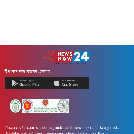
উপ-সম্পাদকঃ
মুহাম্মদ ওসমান
Android app on
Available on the
Google Play
App Store
Newsnow24.com is a leading multimedia news portal in Bangladesh.
Contains not only news, new news, views, opinion, politics,