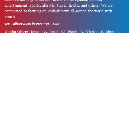
entertainment, sports, lifestyle, travel, health, and others. We are
committed to focusing on Probash news all around the world with
visuals.
তথ্য অধিদফতরের নিবন্ধন নম্বর :১৩৫
Dhaka Office:
House-55, Road-08, Block-D, Niketon, Gulshan-1,
Dhaka-1212.
Phone:
+880 1856 195 622
(WhatsApp)
Phone:
+880 1869 913 486
Chittagong office:
House-85/A, Road-7, 5th Floor, O.R.Nizam Road
R/A, 15 No. Bagmoniram,Panchlaish, Chattogram 4000.
Phone:
+880 1850 414 847
Phone:
+880 1313 427 319
Email:
newsnow24official@gmail.com
Design and Developed by
Md. Asif Iqbal
Privacy Policy
Contact Us