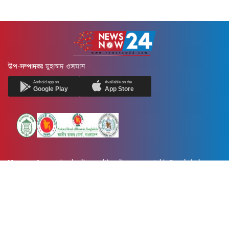
উপ-সম্পাদকঃ
মুহাম্মদ ওসমান
Android app on
Available on the
Google Play
App Store
Newsnow24.com is a leading multimedia news portal in Bangladesh.
Contains not only news, new news, views, opinion, politics,
entertainment, sports, lifestyle, travel, health, and others. We are
committed to focusing on Probash news all around the world with
visuals.
তথ্য অধিদফতরের নিবন্ধন নম্বর :১৩৫