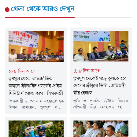
খেলা
থেকে আরও দেখুন
৮ দিন আগে
৮ দিন আগে
তৃণমূল থেকেই গড়ে তুলতে হবে
তৃণমূল থেকে আন্তর্জাতিক
দেশের ক্রীড়ার ভিত্তি: প্রতিমন্ত্রী
অঙ্গনে ক্রীড়াবিদ গড়তেই প্রাইম
মীর হেলাল
মিনিস্টার্স গোল্ড কাপ: শিক্ষামন্ত্রী
ভূমি ও পার্বত্য চট্টগ্রাম বিষয়ক
শিক্ষামন্ত্রী ড. আ ন ম এহছানুল হক
প্রতিমন্ত্রী মীর মোহাম্মদ হেলাল
মিলন বলেছেন, তৃণমূল পর্যায়
উদ্দিন বলেছেন, একটি ভবনের
থেকে ক্রীড়ার ভিত্তি শক্ত করে
ভিত্তি যেমন শক্ত না হলে সেটি
বাংলাদেশকে আন্তর্জাতিক অঙ্গনে
টেকসই হয় না, তেমনি দেশের
প্রতিষ্ঠিত করার লক্ষ্যেই প্রাইম
ক্রীড়াঙ্গনের উন্নয়নেও তৃণমূল পর্যায়
মিনিস্টার্স গোল্ড কাপ টুর্নামেন্ট