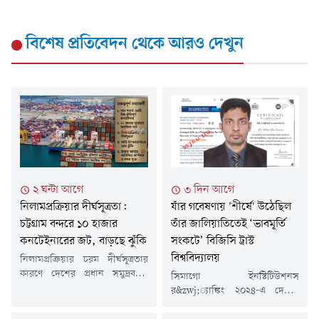
বিশেষ প্রতিবেদন
থেকে আরও দেখুন
২ ঘন্টা আগে
৩ দিন আগে
নিলামপ্রক্রিয়ার দীর্ঘসূত্রতা:
যাঁর গবেষণায় 'শীর্ষে' উঠেছিল
চট্টগ্রাম বন্দরে ১০ হাজার
তাঁর জালিয়াতিতেই ‘ভাবমূর্তি
কনটেইনারের জট, বাড়ছে ঝুঁকি
সংকটে’ বিজিসি ট্রাস্ট
বিশ্ববিদ্যালয়
নিলামপ্রক্রিয়ার চরম দীর্ঘসূত্রতার
কারণে দেশের প্রধান সমুদ্রবন্দর
সিমাগো ইনস্টিটিউশনস
চট্টগ্রাম বন্দরের কার্যক্ষমতা মারাত্মক
র&zwj;্যাঙ্কিং ২০২৪-এ দেশের
হুমকির মুখে পড়েছে। বছরের পর
সকল পাবলিক ও প্রাইভেট
বছর ধরে ইয়ার্ড ও শেডে জমে আছে