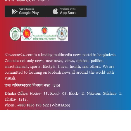
উপ-সম্পাদকঃ
মুহাম্মদ ওসমান
Android app on
Available on the
Google Play
App Store
Newsnow24.com is a leading multimedia news portal in Bangladesh.
Contains not only news, new news, views, opinion, politics,
entertainment, sports, lifestyle, travel, health, and others. We are
committed to focusing on Probash news all around the world with
visuals.
তথ্য অধিদফতরের নিবন্ধন নম্বর :১৩৫
Dhaka Office:
House-55, Road-08, Block-D, Niketon, Gulshan-1,
Dhaka-1212.
Phone:
+880 1856 195 622
(WhatsApp)
Phone:
+880 1869 913 486
Chittagong office:
House-85/A, Road-7, 5th Floor, O.R.Nizam Road
R/A, 15 No. Bagmoniram,Panchlaish, Chattogram 4000.