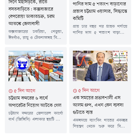
দিনে মহাসড়কে, রাতে
যেমন উৎপাদনশীলতা বাড়ছে,
পানির দাম ৫ শতাংশ বাড়ানোর
তেমনি...
বসতবাড়িতে: কক্সবাজারে
প্রস্তাব চট্টগ্রাম ওয়াসার, সিদ্ধান্তে
বেপরোয়া ডাকাতচক্র, চরম
কমিটি
আতঙ্কে জেলাবাসী
প্রায় চার বছর পর গ্রাহক পর্যায়ে
কক্সবাজারের চকরিয়া, পেকুয়া,
পানির দাম ৫ শতাংশ বাড়ানোর
ঈদগাঁও, রামু ও টেকনাফসহ বিভিন্ন
প্রস্তাব দিয়েছে চট্টগ্রাম ওয়াসা। তবে
উপজেলায় সংঘবদ্ধ ডাকাতচক্রের
প্রস্তাবটি তাৎক্ষণিকভাবে অনুমোদন
তৎপরতা নজিরবিহীন ও বেপরোয়া
না দিয়ে বিষয়টি পর্যালোচনার জন্য
রূপ ধারণ করেছে। দিনদুপুরে
একটি কমিটি গঠন করা হয়েছে।
মহাসড়কে যাত্রীবাহী বাস থামিয়ে
কমিটির সুপারিশের ভিত্তিতে পরবর্তী
অস্ত্র উঁচিয়ে লাখ লাখ টাকা লুট করা
সিদ্ধান্ত নেওয়া হবে বলে জানিয়েছে
থেকে শুরু করে গভীর রাতে পুলিশ
সংস্থাটি।শনিবার (১ আগস্ট) চট্টগ্রাম
পরিচয়ে বাসাবাড়িতে ঢুকে
ওয়াসার বোর্ড সভায় সংস্থার
পরিবারকে জিম্মি করার মতো ঘটনা
বাণিজ্যিক বিভাগ আবাসিক ও...
৫ দিন আগে
৫ দিন আগে
এখন নিত্যদিনের চিত্রে পরিণত
এক সময়ের প্রভাবশালী এস
চট্টগ্রাম বন্দরের ৬ বার্থে
হয়েছে। একের...
আলম গ্রুপ, এখন কেন ব্যবসা
অপারেটর নিয়োগ আটকে গেল
গুটাতে ব্যস্ত
চট্টগ্রাম বন্দরের জেনারেল কার্গো
বার্থ (জিসিবি) এলাকার ছয়টি বার্থে
একসময়ে ব্যাংকিং খাতের একচ্ছত্র
বেসরকারি অপারেটর নিয়োগের
নিয়ন্ত্রণ থেকে শুরু করে বিদ্যুৎ,
প্রক্রিয়া শেষ মুহূর্তে আটকে গেছে।
সিমেন্ট, চিনি ও জাহাজ পরিবহনের