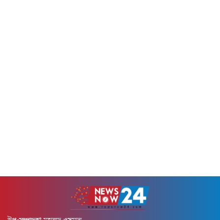
প্রায় ২৬৪ কোটি টাকার দরপত্র
মতো ভারী শিল্প-দেশের
সরকারি ক্রয়সংক্রান্ত মন্ত্রিসভা
অর্থনীতিতে এস আলম গ্রুপের
কমিটির অনুমোদন না পাওয়ায়
আগ্রাসী বিস্তার ছিল দৃশ্যমান। কিন্তু
পুরো প্রক্রিয়া নতুন করে শুরু করতে
সাম্প্রতিক রাজনৈতিক পটপরিবর্তন
হচ্ছে। এতে নতুন অপারেটর
উন্মোচিত করেছে তাদের দীর্ঘদিনের
নিয়োগে আরও কয়েক মাস সময়
ঋণ কেলেঙ্কারি ও অর্থ পাচারের
লাগতে পারে বলে সংশ্লিষ্টরা ধারণা
চিত্র। আদালতের নিষেধাজ্ঞায়
করছেন।বন্দর...
অ্যাকাউন্ট ফ্রিজ, নতুন ঋণ ও
এলসি বন্ধ হওয়ার মুখে...