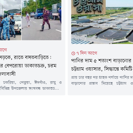
সাফল্যের মূল কারিগর হিসেবে যার হাতে ব
লে তৈরি হয়েছে বড় ধরনের...
প্রশাসন 'সার্টিফিকেট অব অ্যাপ্রিশ
দিয়েছিল, সেই গবেষক ও বিশ্ববিদ্যালয়
বিভাগের শিক্ষক তালহা বিন ইমরানের
গবেষণা নিবন্ধ...
আগে
৭ দিন আগে
াসড়কে, রাতে বসতবাড়িতে:
পানির দাম ৫ শতাংশ বাড়ানোর প্
রে বেপরোয়া ডাকাতচক্র, চরম
চট্টগ্রাম ওয়াসার, সিদ্ধান্তে কমিটি
েলাবাসী
প্রায় চার বছর পর গ্রাহক পর্যায়ে পানির
ের চকরিয়া, পেকুয়া, ঈদগাঁও, রামু ও
বাড়ানোর প্রস্তাব দিয়েছে চট্টগ্রাম
িভিন্ন উপজেলায় সংঘবদ্ধ ডাকাতচক্রের
প্রস্তাবটি তাৎক্ষণিকভাবে অনুমোদন না
িরবিহীন ও বেপরোয়া রূপ ধারণ করেছে।
পর্যালোচনার জন্য একটি কমিটি গঠন 
মহাসড়কে যাত্রীবাহী বাস থামিয়ে অস্ত্র
কমিটির সুপারিশের ভিত্তিতে পরবর্তী সিদ
 লাখ টাকা লুট করা থেকে শুরু করে গভীর
হবে বলে জানিয়েছে সংস্থাটি।শনিবার
শ পরিচয়ে বাসাবাড়িতে ঢুকে পরিবারকে
চট্টগ্রাম ওয়াসার বোর্ড সভায় সংস্থার বাণ
ার মতো ঘটনা এখন নিত্যদিনের চিত্রে
আবাসিক ও...
ে। একের...