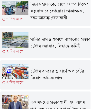
দিনে মহাসড়কে, রাতে বসতবাড়িতে:
কক্সবাজারে বেপরোয়া ডাকাতচক্র,
চরম আতঙ্কে জেলাবাসী
৭ দিন আগে
পানির দাম ৫ শতাংশ বাড়ানোর প্রস্তাব
চট্টগ্রাম ওয়াসার, সিদ্ধান্তে কমিটি
৭ দিন আগে
চট্টগ্রাম বন্দরের ৬ বার্থে অপারেটর
নিয়োগ আটকে গেল
৭ দিন আগে
এক সময়ের প্রভাবশালী এস আলম