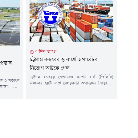
িশ্ববিদ্যালয়
তৈরি পোশাক খাতেও কৃত্রিম বুদ্ধিমত্তার ব্যবহার
িয়েশন' তুলে
বাড়ছে। এতে যেমন উৎপাদনশীলতা বাড়ছে,
ের ফার্মেসী
তেমনি...
 একের পর এক
৭ দিন আগে
চট্টগ্রাম বন্দরের ৬ বার্থে অপারেটর
রস্তাব
নিয়োগ আটকে গেল
চট্টগ্রাম বন্দরের জেনারেল কার্গো বার্থ (জিসিবি)
 দাম ৫ শতাংশ
এলাকার ছয়টি বার্থে বেসরকারি অপারেটর নিয়োগের
 ওয়াসা। তবে
প্রক্রিয়া শেষ মুহূর্তে আটকে গেছে। প্রায় ২৬৪ কোটি
 দিয়ে বিষয়টি
টাকার দরপত্র সরকারি ক্রয়সংক্রান্ত মন্ত্রিসভা কমিটির
করা হয়েছে।
অনুমোদন না পাওয়ায় পুরো প্রক্রিয়া নতুন করে শুরু
্ধান্ত নেওয়া
করতে হচ্ছে। এতে নতুন অপারেটর নিয়োগে আরও
 (১ আগস্ট)
কয়েক মাস সময় লাগতে পারে বলে সংশ্লিষ্টরা ধারণা
িজ্যিক বিভাগ
করছেন।বন্দর...