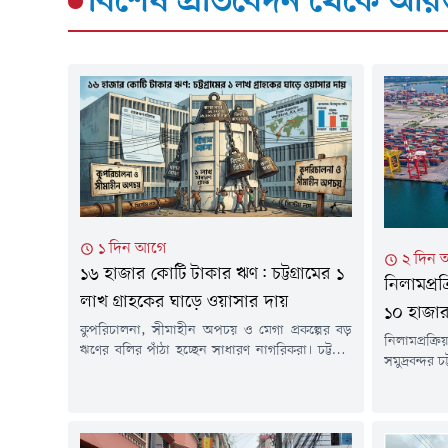
বিশেষ প্রতিবেদন
থেকে আরও
১ দিন আগে
২ দিন 
১৬ হাজার কোটি টাকার ঋণ: চট্টগ্রামের ১
নিলামপ্রক্র
লাখ গ্রাহকের ঘাড়ে ওয়াসার দায়
১০ হাজার
কুপরিচালনা, সীমাহীন অপচয় ও মেগা প্রকল্পের বড়
নিলামপ্রক্রি
ঋণের বলির পাঁঠা হচ্ছেন সাধারণ নাগরিকরা। চট্টগ্রাম
সমুদ্রবন্দর চ
নগরে সুপেয় পানি ও পয়ঃনিষ্কাশন ব্যবস্থার নামে
মুখে পড়েছে
নেওয়া প্রায় ১৬ হাজার কোটি টাকার বিশাল ঋণের
জমে আছে প্
ভার এবার চাপতে যাচ্ছে চট্টগ্রাম ওয়াসার এক লাখ
বিপুল পরিম
গ্রাহকের কাঁধে। দফায় দফায় দাম বাড়িয়েও ব্যাংক ও
২২ শতাংশ 