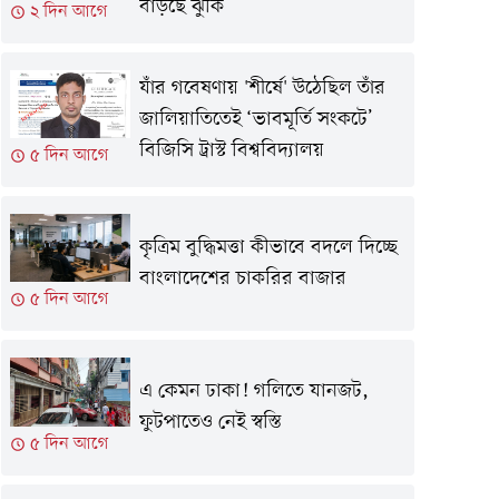
বাড়ছে ঝুঁকি
২ দিন আগে
যাঁর গবেষণায় 'শীর্ষে' উঠেছিল তাঁর
জালিয়াতিতেই ‘ভাবমূর্তি সংকটে’
বিজিসি ট্রাস্ট বিশ্ববিদ্যালয়
৫ দিন আগে
কৃত্রিম বুদ্ধিমত্তা কীভাবে বদলে দিচ্ছে
বাংলাদেশের চাকরির বাজার
৫ দিন আগে
এ কেমন ঢাকা! গলিতে যানজট,
ফুটপাতেও নেই স্বস্তি
৫ দিন আগে