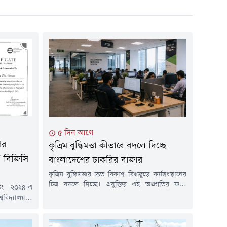
৫ দিন আগে
ঁর
কৃত্রিম বুদ্ধিমত্তা কীভাবে বদলে দিচ্ছে
’ বিজিসি
বাংলাদেশের চাকরির বাজার
কৃত্রিম বুদ্ধিমত্তার দ্রুত বিকাশ বিশ্বজুড়ে কর্মসংস্থানের
চিত্র বদলে দিচ্ছে। প্রযুক্তির এই অগ্রগতির ফলে
কিং ২০২৪-এ
একদিকে অনেক কাজ স্বয়ংক্রিয় হয়ে উঠছে, অন্যদিকে
ববিদ্যালয়কে
তৈরি হচ্ছে নতুন ধরনের পেশা। বাংলাদেশও এই
চট্টগ্রামের
পরিবর্তনের বাইরে নয়। ব্যাংকিং, তথ্যপ্রযুক্তি,
 সেই অভাবনীয়
গণমাধ্যম, ই-কমার্স, উৎপাদনশিল্প থেকে শুরু করে