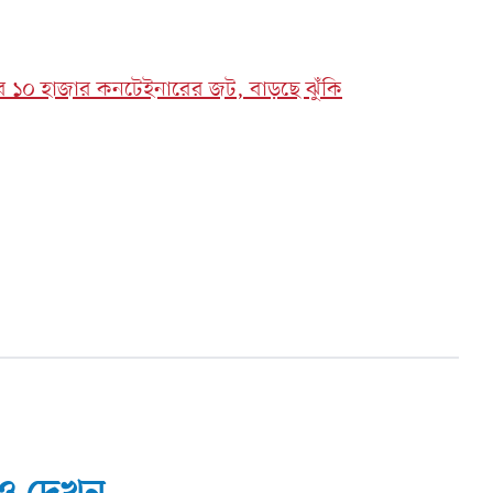
ম বন্দরে ১০ হাজার কনটেইনারের জট, বাড়ছে ঝুঁকি