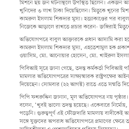
মিশনে ছয় জন ঘটনাস্থলে উপস্থিত ছিলেন। একজন অস্ত্
খুনিদের ৩ লাখ টাকা দিয়েছিলেন। মিতুকে খুনের মিশনে 
কামরুল ইসলাম শিকদার মুসা। হত্যাকাণ্ডের পর বাবু
নিজেকে আড়ালে রাখতে প্রচার করেন- জঙ্গিরাই মিতু
অভিযোগপত্রে বাবুল আক্তারকে প্রধান আসামি করা 
কামরুল ইসলাম শিকদার মুসা, এহতেশামুল হক প্রকা
ওয়াসিম, মো. আনোয়ার হোসেন, মো. খাইরুল ইসলাম
পিবিআই সূত্রে জানা গেছে, তদন্ত কর্মকর্তা পিবিআই 
মামলার অভিযোগপত্রের সাক্ষ্যস্মারক রাষ্ট্রপক্ষের
দিয়েছেন। সোমবার (২২ আগস্ট) রাতে এতে সম্মতি দ
পিপি ফখরুদ্দিন জানান, মূল অভিযোগপত্র নয় পৃষ্ঠার।
বলেন, ‘খুবই ভালো তদন্ত হয়েছে। একেবারে নির্মোহ, প
পড়েনি। গুরুত্বপূর্ণ এই ফৌজদারি মামলায় বাদীকেই অপর
সঙ্গে যুক্তদের অপরাধ অভিযোগপত্রে প্রমাণের ক্ষেত্রে ত