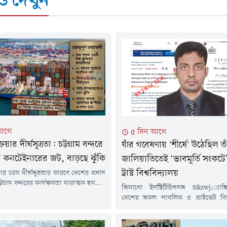
 দেখুন
আগে
৫ দিন আগে
িয়ার দীর্ঘসূত্রতা: চট্টগ্রাম বন্দরে
যাঁর গবেষণায় 'শীর্ষে' উঠেছিল তা
 কনটেইনারের জট, বাড়ছে ঝুঁকি
জালিয়াতিতেই ‘ভাবমূর্তি সংকটে
ট্রাস্ট বিশ্ববিদ্যালয়
য়ার চরম দীর্ঘসূত্রতার কারণে দেশের প্রধান
ট্টগ্রাম বন্দরের কার্যক্ষমতা মারাত্মক হুমকির
সিমাগো ইনস্টিটিউশনস র&zwj;্যাঙ্
। বছরের পর বছর ধরে ইয়ার্ড ও শেডে
দেশের সকল পাবলিক ও প্রাইভেট বিশ্
রায় ১০ হাজার নিলামযোগ্য কনটেইনার ও
পেছনে ফেলে শীর্ষস্থান অর্জন করেছিল 
াণ আমদানীকৃত পণ্য। একদিকে ইয়ার্ডের
বিজিসি ট্রাস্ট ইউনিভার্সিটি বাংলাদেশ।
জায়গা দখল হয়ে থাকায় পণ্য খালাস ও