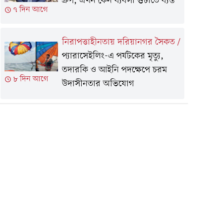
গ্রুপ, এখন কেন ব্যবসা গুটাতে ব্যস্ত
৭ দিন আগে
নিরাপত্তাহীনতায় দরিয়ানগর সৈকত
/
প্যারাসেইলিং-এ পর্যটকের মৃত্যু,
তদারকি ও আইনি পদক্ষেপে চরম
৮ দিন আগে
উদাসীনতার অভিযোগ