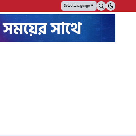
Select Language
▼