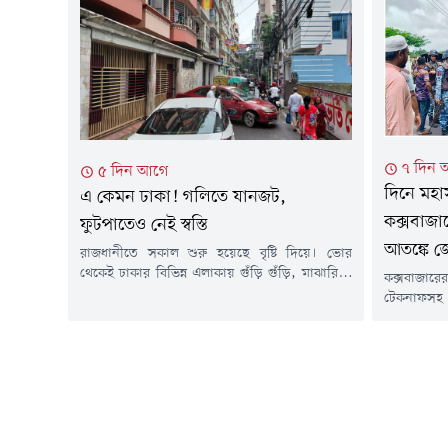
বিদেশি সংস্থার ঋণের কিস্তি মেটাতে...
জাহাজ চলাচ
৭ দিন 
৫ দিন আগে
দিনে মহ
এ কেমন ঢাকা! গলিতে যানজট,
কক্সবাজা
ফুটপাতেও নেই স্বস্তি
আতঙ্কে জ
রাজধানীতে সকাল শুরু হয়েছে বৃষ্টি দিয়ে। ভোর
থেকেই ঢাকার বিভিন্ন এলাকায় গুঁড়ি গুঁড়ি, মাঝারি ও
কক্সবাজার
থেমে থেমে বৃষ্টি হয়েছে। হঠাৎ বৃষ্টিতে ভোগান্তিতে
টেকনাফসহ ব
পড়েছেন অফিসগামী, শিক্ষার্থীসহ বিভিন্ন শ্রেণি-
তৎপরতা নজ
পেশার মানুষ। এর সাথে যোগ হয়েছে সড়কে যানজট,
দিনদুপুরে 
জলাবদ্ধতা এবং ব্যাটারিচালিত রিকশার অতিরিক্ত
উঁচিয়ে লাখ
চাপ।মঙ্গলবার (৪ আগস্ট) সকালে রাজধানীর বিভিন্ন
রাতে পুলি
সড়ক ঘুরে দেখা যায়, বৃষ্টির...
জিম্মি কর
পরিণত হয়েছ