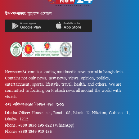
উপ-সম্পাদকঃ
মুহাম্মদ ওসমান
Android app on
Available on the
Google Play
App Store
Newsnow24.com is a leading multimedia news portal in Bangladesh.
Contains not only news, new news, views, opinion, politics,
entertainment, sports, lifestyle, travel, health, and others. We are
committed to focusing on Probash news all around the world with
visuals.
তথ্য অধিদফতরের নিবন্ধন নম্বর :১৩৫
Dhaka Office:
House-55, Road-08, Block-D, Niketon, Gulshan-1,
Dhaka-1212.
Phone:
+880 1856 195 622
(WhatsApp)
Phone:
+880 1869 913 486