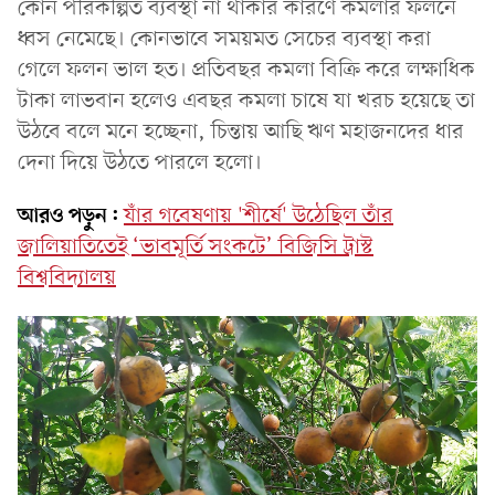
কোন পরিকল্পিত ব্যবস্থা না থাকার কারণে কমলার ফলনে
ধ্বস নেমেছে। কোনভাবে সময়মত সেচের ব্যবস্থা করা
গেলে ফলন ভাল হত। প্রতিবছর কমলা বিক্রি করে লক্ষাধিক
টাকা লাভবান হলেও এবছর কমলা চাষে যা খরচ হয়েছে তা
উঠবে বলে মনে হচ্ছেনা, চিন্তায় আছি ঋণ মহাজনদের ধার
দেনা দিয়ে উঠতে পারলে হলো।
আরও পড়ুন:
যাঁর গবেষণায় 'শীর্ষে' উঠেছিল তাঁর
জালিয়াতিতেই ‘ভাবমূর্তি সংকটে’ বিজিসি ট্রাস্ট
বিশ্ববিদ্যালয়