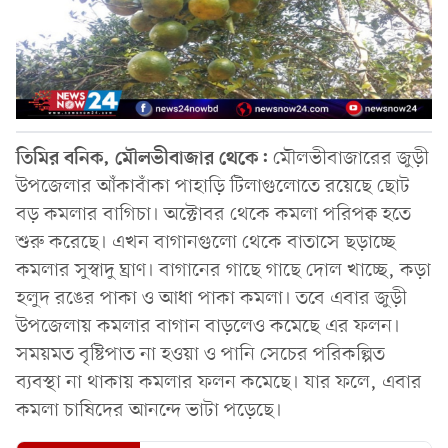
তিমির বনিক, মৌলভীবাজার থেকে:
মৌলভীবাজারের জুড়ী
উপজেলার আঁকাবাঁকা পাহাড়ি টিলাগুলোতে রয়েছে ছোট
বড় কমলার বাগিচা। অক্টোবর থেকে কমলা পরিপক্ব হতে
শুরু করেছে। এখন বাগানগুলো থেকে বাতাসে ছড়াচ্ছে
কমলার সুস্বাদু ঘ্রাণ। বাগানের গাছে গাছে দোল খাচ্ছে, কড়া
হলুদ রঙের পাকা ও আধা পাকা কমলা। তবে এবার জুড়ী
উপজেলায় কমলার বাগান বাড়লেও কমেছে এর ফলন।
সময়মত বৃষ্টিপাত না হওয়া ও পানি সেচের পরিকল্পিত
ব্যবস্থা না থাকায় কমলার ফলন কমেছে। যার ফলে, এবার
কমলা চাষিদের আনন্দে ভাটা পড়েছে।