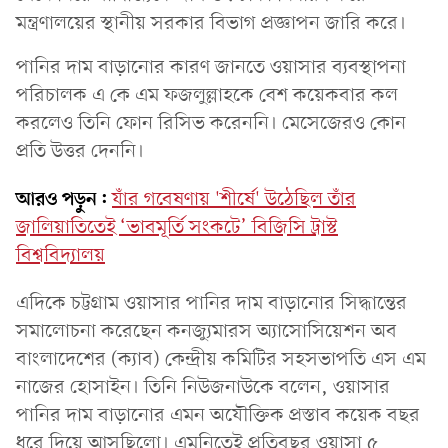
মন্ত্রণালয়ের স্থানীয় সরকার বিভাগ প্রজ্ঞাপন জারি করে।
পানির দাম বাড়ানোর কারণ জানতে ওয়াসার ব্যবস্থাপনা
পরিচালক এ কে এম ফজলুল্লাহকে বেশ কয়েকবার কল
করলেও তিনি ফোন রিসিভ করেননি। মেসেজেরও কোন
প্রতি উত্তর দেননি।
আরও পড়ুন:
যাঁর গবেষণায় 'শীর্ষে' উঠেছিল তাঁর
জালিয়াতিতেই ‘ভাবমূর্তি সংকটে’ বিজিসি ট্রাস্ট
বিশ্ববিদ্যালয়
এদিকে চট্টগ্রাম ওয়াসার পানির দাম বাড়ানোর সিদ্ধান্তের
সমালোচনা করেছেন কনজ্যুমারস অ্যাসোসিয়েশন অব
বাংলাদেশের (ক্যাব) কেন্দ্রীয় কমিটির সহসভাপতি এস এম
নাজের হোসাইন। তিনি নিউজনাউকে বলেন, ওয়াসার
পানির দাম বাড়ানোর এমন অযৌক্তিক প্রস্তাব কয়েক বছর
ধরে দিয়ে আসছিলো। এমনিতেই প্রতিবছর ওয়াসা ৫