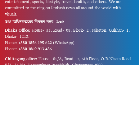
entertainment, sports, lifestyle, travel, health, and others. We are
committed to focusing on Probash news all around the world with
visuals.
তথ্য অধিদফতরের নিবন্ধন নম্বর :১৩৫
Dhaka Office:
House-55, Road-08, Block-D, Niketon, Gulshan-1,
Dhaka-1212.
Phone:
+880 1856 195 622
(WhatsApp)
Phone:
+880 1869 913 486
Chittagong office:
House-85/A, Road-7, 5th Floor, O.R.Nizam Road
R/A, 15 No. Bagmoniram,Panchlaish, Chattogram 4000.
Phone:
+880 1850 414 847
Phone:
+880 1313 427 319
Email:
newsnow24official@gmail.com
Design and Developed by
Md. Asif Iqbal
Privacy Policy
Contact Us