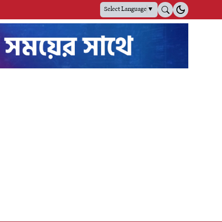
Select Language
▼