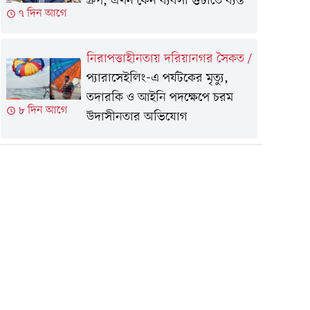
গ্রুপ, এখন কেন ব্যবসা গুটাতে ব্যস্ত
৭ দিন আগে
নিরাপত্তাহীনতায় দরিয়ানগর সৈকত
/
প্যারাসেইলিং-এ পর্যটকের মৃত্যু,
তদারকি ও আইনি পদক্ষেপে চরম
৮ দিন আগে
উদাসীনতার অভিযোগ