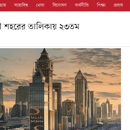
গ্রাম
সারাবিশ্ব
খেলা
বিনোদন
অর্থনীতি
শিক্ষা
প্রবাস
নী শহরের তালিকায় ২৩তম