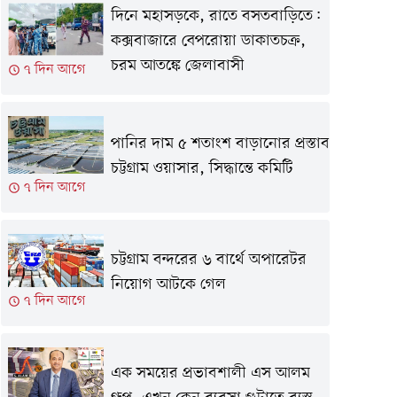
দিনে মহাসড়কে, রাতে বসতবাড়িতে:
কক্সবাজারে বেপরোয়া ডাকাতচক্র,
চরম আতঙ্কে জেলাবাসী
৭ দিন আগে
পানির দাম ৫ শতাংশ বাড়ানোর প্রস্তাব
চট্টগ্রাম ওয়াসার, সিদ্ধান্তে কমিটি
৭ দিন আগে
চট্টগ্রাম বন্দরের ৬ বার্থে অপারেটর
নিয়োগ আটকে গেল
৭ দিন আগে
এক সময়ের প্রভাবশালী এস আলম