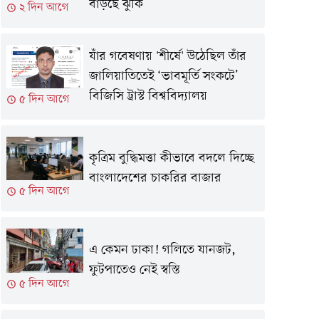
বাড়ছে ঝুঁকি
২ দিন আগে
যাঁর গবেষণায় 'শীর্ষে' উঠেছিল তাঁর
জালিয়াতিতেই ‘ভাবমূর্তি সংকটে’
বিজিসি ট্রাস্ট বিশ্ববিদ্যালয়
৫ দিন আগে
কৃত্রিম বুদ্ধিমত্তা কীভাবে বদলে দিচ্ছে
বাংলাদেশের চাকরির বাজার
৫ দিন আগে
এ কেমন ঢাকা! গলিতে যানজট,
ফুটপাতেও নেই স্বস্তি
৫ দিন আগে