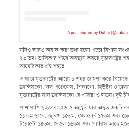
A post shared by Dubai (@dubai)
যদিও আরও অবাক করা তথ্য হলো এতো বিশাল সংখ্যক
২৩ তম। তালিকার শীর্ষে অবস্থান করছে যুক্তরাষ্ট্রে
আমেরিকার এই শহরে।
এ ছাড়া যুক্তরাষ্ট্রের আরো ৫ শহর জায়গা করে নিয়ে
ফ্রান্সিসকো, লস এঞ্জেলেস, শিকাগো, হিউস্টন ও ড
যুক্তরাষ্ট্রের সান ফ্রান্সিসকো বে এরিয়া ও লন্ডন। দ
পাশাপাশি সুইজারল্যান্ড ও অস্ট্রেলিয়ার অন্তত একটি
১১ তম স্থানে, জুরিখ ১৫তম, মেলবোর্ন ১৭তম এবং জেনে
টরোন্টো ১৪তম, সিওল ১৬তম এবং প্যারিস আছে ২০তম