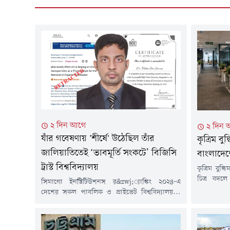
২ দিন আগে
২ দিন 
যাঁর গবেষণায় 'শীর্ষে' উঠেছিল তাঁর
কৃত্রিম বু
জালিয়াতিতেই ‘ভাবমূর্তি সংকটে’ বিজিসি
বাংলাদে
ট্রাস্ট বিশ্ববিদ্যালয়
কৃত্রিম বুদ্ধ
চিত্র বদলে
সিমাগো ইনস্টিটিউশনস র&zwj;্যাঙ্কিং ২০২৪-এ
একদিকে অনে
দেশের সকল পাবলিক ও প্রাইভেট বিশ্ববিদ্যালয়কে
তৈরি হচ্ছ
পেছনে ফেলে শীর্ষস্থান অর্জন করেছিল চট্টগ্রামের
পরিবর্তনের
বিজিসি ট্রাস্ট ইউনিভার্সিটি বাংলাদেশ। সেই অভাবনীয়
গণমাধ্যম, 
সাফল্যের মূল কারিগর হিসেবে যার হাতে বিশ্ববিদ্যালয়