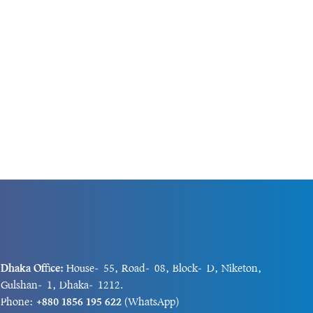
(শনিবার) বেলা...
Dhaka Office:
House-55, Road-08, Block-D, Niketon,
Gulshan-1, Dhaka-1212.
Phone:
+880 1856 195 622
(WhatsApp)