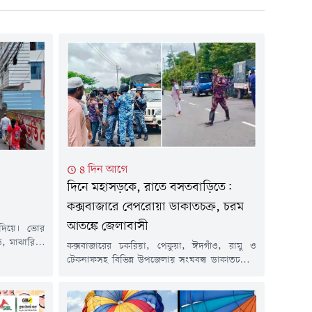
৪ দিন আগে
দিনে মহাসড়কে, রাতে বসতবাড়িতে:
কক্সবাজারে বেপরোয়া ডাকাতচক্র, চরম
আতঙ্কে জেলাবাসী
 দিয়ে। ভোর
ড়ি, মাঝারি ও
কক্সবাজারের চকরিয়া, পেকুয়া, ঈদগাঁও, রামু ও
ে ভোগান্তিতে
টেকনাফসহ বিভিন্ন উপজেলায় সংঘবদ্ধ ডাকাতচক্রের
ন্ন শ্রেণি-
তৎপরতা নজিরবিহীন ও বেপরোয়া রূপ ধারণ করেছে।
ড়কে যানজট,
দিনদুপুরে মহাসড়কে যাত্রীবাহী বাস থামিয়ে অস্ত্র
ার অতিরিক্ত
উঁচিয়ে লাখ লাখ টাকা লুট করা থেকে শুরু করে গভীর