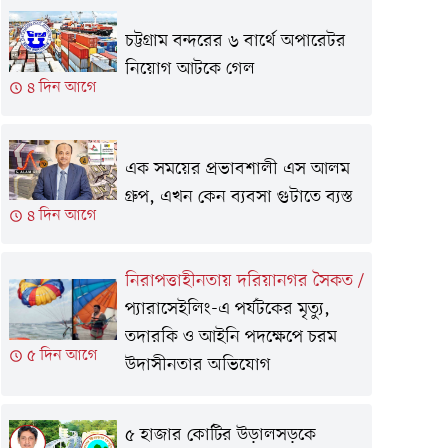
চট্টগ্রাম বন্দরের ৬ বার্থে অপারেটর
নিয়োগ আটকে গেল
৪ দিন আগে
এক সময়ের প্রভাবশালী এস আলম
গ্রুপ, এখন কেন ব্যবসা গুটাতে ব্যস্ত
৪ দিন আগে
নিরাপত্তাহীনতায় দরিয়ানগর সৈকত
/
প্যারাসেইলিং-এ পর্যটকের মৃত্যু,
তদারকি ও আইনি পদক্ষেপে চরম
৫ দিন আগে
উদাসীনতার অভিযোগ
৫ হাজার কোটির উড়ালসড়কে