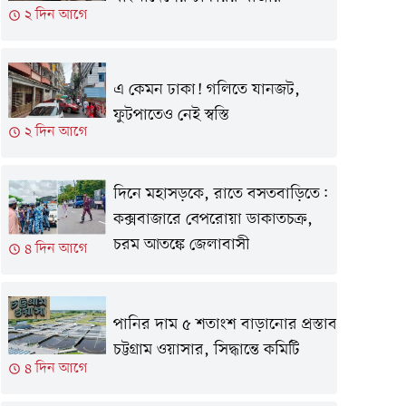
২ দিন আগে
এ কেমন ঢাকা! গলিতে যানজট,
ফুটপাতেও নেই স্বস্তি
২ দিন আগে
দিনে মহাসড়কে, রাতে বসতবাড়িতে:
কক্সবাজারে বেপরোয়া ডাকাতচক্র,
চরম আতঙ্কে জেলাবাসী
৪ দিন আগে
পানির দাম ৫ শতাংশ বাড়ানোর প্রস্তাব
চট্টগ্রাম ওয়াসার, সিদ্ধান্তে কমিটি
৪ দিন আগে