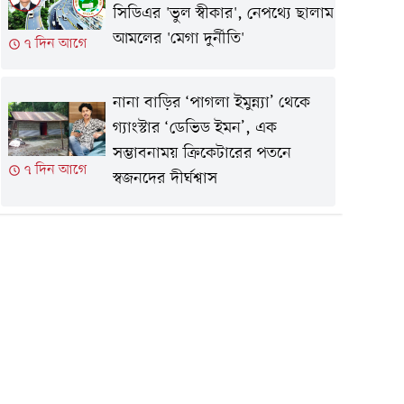
সিডিএর 'ভুল স্বীকার', নেপথ্যে ছালাম
আমলের 'মেগা দুর্নীতি'
৭ দিন আগে
নানা বাড়ির ‘পাগলা ইমুন্ন্যা’ থেকে
গ্যাংস্টার ‘ডেভিড ইমন’, এক
সম্ভাবনাময় ক্রিকেটারের পতনে
৭ দিন আগে
স্বজনদের দীর্ঘশ্বাস