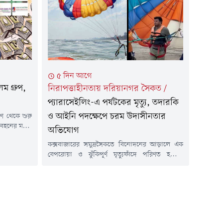
নীর বিভিন্ন
রাতে পুলিশ পরিচয়ে বাসাবাড়িতে ঢুকে পরিবারকে
জিম্মি করার মতো ঘটনা এখন নিত্যদিনের চিত্রে
পরিণত হয়েছে। একের...
৫ দিন আগে
 গ্রুপ,
নিরাপত্তাহীনতায় দরিয়ানগর সৈকত
/
প্যারাসেইলিং-এ পর্যটকের মৃত্যু, তদারকি
ও আইনি পদক্ষেপে চরম উদাসীনতার
রণ থেকে শুরু
পরিবহনের মতো
অভিযোগ
লম গ্রুপের
কক্সবাজারের সমুদ্রসৈকতে বিনোদনের আড়ালে এক
ু সাম্প্রতিক
বেপরোয়া ও ঝুঁকিপূর্ণ মৃত্যুফাঁদে পরিণত হয়েছে
রেছে তাদের
প্যারাসেইলিং। আন্তর্জাতিক মানদণ্ড ও ন্যূনতম
ারের চিত্র।
নিরাপত্তা বিধি তোয়াক্কা না করে বাণিজ্যিক কার্যক্রম
জ, নতুন ঋণ ও
চালিয়ে যাওয়ায় প্রতিনিয়ত ঘটছে দুর্ঘটনা। বারবার
সরকারি নির্দেশ ও সাময়িক নিষেধাজ্ঞা জারি সত্ত্বেও
কার্যকর তদারকির অভাবে লাগাম টানা যাচ্ছে না
অসাধু পরিচালকদের।সর্বশেষ ১ আগস্ট ২০২৬