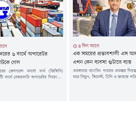
 খাতেও কৃত্রিম বুদ্ধিমত্তার ব্যবহার
চাপ।মঙ্গলবার (৪ আগস্ট) সকালে রাজধা
তে যেমন উৎপাদনশীলতা বাড়ছে,
সড়ক ঘুরে দেখা যায়, বৃষ্টির...
৪ দিন আগে
আগে
এক সময়ের প্রভাবশালী এস আলম
 বন্দরের ৬ বার্থে অপারেটর
এখন কেন ব্যবসা গুটাতে ব্যস্ত
আটকে গেল
একসময়ে ব্যাংকিং খাতের একচ্ছত্র নিয়ন্ত্
ন্দরের জেনারেল কার্গো বার্থ (জিসিবি)
করে বিদ্যুৎ, সিমেন্ট, চিনি ও জাহাজ 
ি বার্থে বেসরকারি অপারেটর নিয়োগের
ভারী শিল্প-দেশের অর্থনীতিতে এস আ
েষ মুহূর্তে আটকে গেছে। প্রায় ২৬৪ কোটি
আগ্রাসী বিস্তার ছিল দৃশ্যমান। কিন্ত
 সরকারি ক্রয়সংক্রান্ত মন্ত্রিসভা কমিটির
রাজনৈতিক পটপরিবর্তন উন্মোচিত ক
 পাওয়ায় পুরো প্রক্রিয়া নতুন করে শুরু
দীর্ঘদিনের ঋণ কেলেঙ্কারি ও অর্থ পাচ
ে। এতে নতুন অপারেটর নিয়োগে আরও
আদালতের নিষেধাজ্ঞায় অ্যাকাউন্ট ফ্রি
ময় লাগতে পারে বলে সংশ্লিষ্টরা ধারণা
এলসি বন্ধ হওয়ার মুখে...
র...