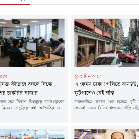
আগে
২ দিন আগে
দ্ধিমত্তা কীভাবে বদলে দিচ্ছে
এ কেমন ঢাকা! গলিতে যানজট,
শের চাকরির বাজার
ফুটপাতেও নেই স্বস্তি
িমত্তার দ্রুত বিকাশ বিশ্বজুড়ে কর্মসংস্থানের
রাজধানীতে সকাল শুরু হয়েছে বৃষ্টি
 দিচ্ছে। প্রযুক্তির এই অগ্রগতির ফলে
থেকেই ঢাকার বিভিন্ন এলাকায় গুঁড়ি গুঁ
ক কাজ স্বয়ংক্রিয় হয়ে উঠছে, অন্যদিকে
থেমে থেমে বৃষ্টি হয়েছে। হঠাৎ বৃষ্টিত
ে নতুন ধরনের পেশা। বাংলাদেশও এই
পড়েছেন অফিসগামী, শিক্ষার্থীসহ বিভি
 বাইরে নয়। ব্যাংকিং, তথ্যপ্রযুক্তি,
পেশার মানুষ। এর সাথে যোগ হয়েছে স
ই-কমার্স, উৎপাদনশিল্প থেকে শুরু করে
জলাবদ্ধতা এবং ব্যাটারিচালিত রিকশ