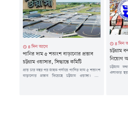
তৈরি পোশাক
প্রশাসন 'সার্টিফিকেট অব অ্যাপ্রিশিয়েশন' তুলে
বাড়ছে। এ
দিয়েছিল, সেই গবেষক ও বিশ্ববিদ্যালয়ের ফার্মেসী
তেমনি...
বিভাগের শিক্ষক তালহা বিন ইমরানের একের পর এক
গবেষণা নিবন্ধ...
৪ দিন 
৪ দিন আগে
চট্টগ্রাম
পানির দাম ৫ শতাংশ বাড়ানোর প্রস্তাব
নিয়োগ 
চট্টগ্রাম ওয়াসার, সিদ্ধান্তে কমিটি
চট্টগ্রাম ব
প্রায় চার বছর পর গ্রাহক পর্যায়ে পানির দাম ৫ শতাংশ
এলাকার ছয়ট
বাড়ানোর প্রস্তাব দিয়েছে চট্টগ্রাম ওয়াসা। তবে
প্রক্রিয়া শ
প্রস্তাবটি তাৎক্ষণিকভাবে অনুমোদন না দিয়ে বিষয়টি
টাকার দরপত্র
পর্যালোচনার জন্য একটি কমিটি গঠন করা হয়েছে।
অনুমোদন না
কমিটির সুপারিশের ভিত্তিতে পরবর্তী সিদ্ধান্ত নেওয়া
করতে হচ্ছ
হবে বলে জানিয়েছে সংস্থাটি।শনিবার (১ আগস্ট)
কয়েক মাস স
চট্টগ্রাম ওয়াসার বোর্ড সভায় সংস্থার বাণিজ্যিক বিভাগ
করছেন।বন্দ
আবাসিক ও...