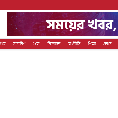
গ্রাম
সারাবিশ্ব
খেলা
বিনোদন
অর্থনীতি
শিক্ষা
প্রবাস