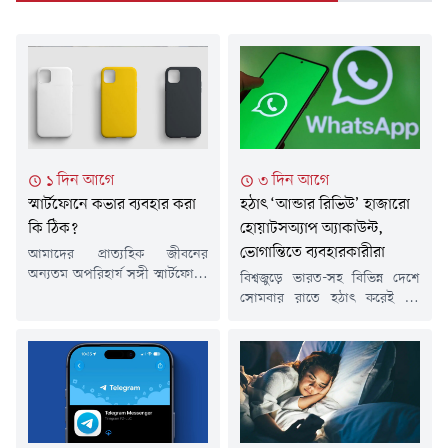
১ দিন আগে
৩ দিন আগে
স্মার্টফোনে কভার ব্যবহার করা
হঠাৎ ‘আন্ডার রিভিউ’ হাজারো
কি ঠিক?
হোয়াটসঅ্যাপ অ্যাকাউন্ট,
ভোগান্তিতে ব্যবহারকারীরা
আমাদের প্রাত্যহিক জীবনের
অন্যতম অপরিহার্য সঙ্গী স্মার্টফোন।
বিশ্বজুড়ে ভারত-সহ বিভিন্ন দেশে
সকাল থেকে রাত পর্যন্ত কাজের
সোমবার রাতে হঠাৎ করেই বহু
পাশাপাশি ফ্যাশনের অংশ
হোয়াটসঅ্যাপ ব্যবহারকারীর
হিসেবেও ফোন ব্যবহার করা হয়।
অ্যাকাউন্ট 'আন্ডার রিভিউ' দেখাতে
অনেকেই ফোনের সৌন্দর্য বাড়াতে
শুরু করে। এর ফলে হাজারো
বা সুরক্ষার জন্য নানা ধরনের কভার
ব্যবহারকারী সাময়িকভাবে
বা ব্যাক শেল ব্যবহার করেন। তবে
মেসেজিং পরিষেবা ব্যবহার করতে
এই সাধারণ কভারের আড়ালেই
না পেরে ভোগান্তিতে পড়েন।
ফোনের জন্য লুকিয়ে থাকে বড়
বিষয়টি নিয়ে সামাজিক