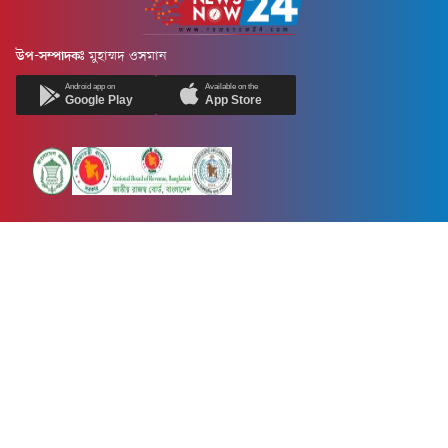
উপ-সম্পাদকঃ
মুহাম্মদ ওসমান
Android app on
Available on the
Google Play
App Store
Newsnow24.com is a leading multimedia news portal in Bangladesh.
Contains not only news, new news, views, opinion, politics,
entertainment, sports, lifestyle, travel, health, and others. We are
committed to focusing on Probash news all around the world with
visuals.
তথ্য অধিদফতরের নিবন্ধন নম্বর :১৩৫
Dhaka Office:
House-55, Road-08, Block-D, Niketon, Gulshan-1,
Dhaka-1212.
Phone:
+880 1856 195 622
(WhatsApp)
Phone:
+880 1869 913 486