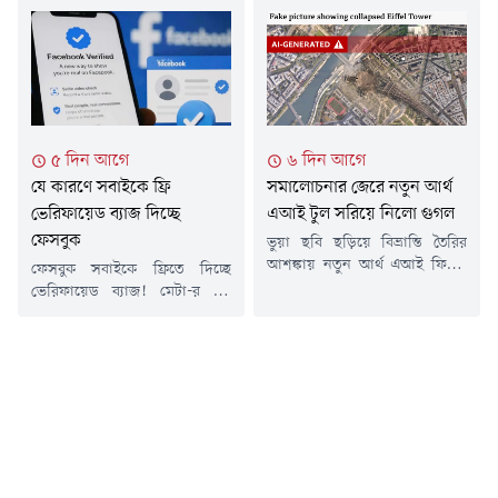
দীর্ঘদিন ধরে এই অভ্যাস নিয়ে
রকেট। ঘণ্টায় ৮,৭০০ কিলোমিটার
নানা মত রয়েছে-কেউ মনে করেন
বেগে ধ্বসে পড়া এই রকেটটি চাঁদে
এটি কার্যকর, আবার কেউ একে
২০ থেকে ৩০ মিটার গভীর একটি
শুধুই প্রচলিত ধারণা বলে মনে
বিশাল গহ্বর তৈরি করবে বলে
করেন। তবে বিভিন্ন পরীক্ষা ও
আশঙ্কা করছেন বিজ্ঞানীরা। যদিও
বিশেষজ্ঞদের বিশ্লেষণ বলছে,
তাতে পৃথিবী বা চাঁদের বিশেষ ক্ষতি
এয়ারপ্লেন মোডে চার্জ দিলে ফোন
হবে না, তবে মহাকাশ-বর্জ্য নিয়ে
৫ দিন আগে
৬ দিন আগে
কিছুটা দ্রুত চার্জ হতে...
নতুন করে...
যে কারণে সবাইকে ফ্রি
সমালোচনার জেরে নতুন আর্থ
ভেরিফায়েড ব্যাজ দিচ্ছে
এআই টুল সরিয়ে নিলো গুগল
ফেসবুক
ভুয়া ছবি ছড়িয়ে বিভ্রান্তি তৈরির
আশঙ্কায় নতুন আর্থ এআই ফিচার
ফেসবুক সবাইকে ফ্রিতে দিচ্ছে
সাময়িকভাবে প্রত্যাহার করেছে
ভেরিফায়েড ব্যাজ! মেটা-র বড়
গুগল। ফিচারটি চালুর দুই দিনেরও
সিদ্ধান্তের পেছনে রয়েছে চমকে
কম সময়ের মধ্যে এ সিদ্ধান্ত নেওয়া
দেওয়ার মতো কারণ। যা অনেকেরই
হয়।বিবিসির এক প্রতিবেদনে
জানা নেই।সামাজিক মাধ্যমের যুগে
বিশেষজ্ঞরা সতর্ক করেন, এই টুল
নিজের আসল অস্তিত্ব প্রমাণ করা
ব্যবহার করে বাস্তব স্যাটেলাইট
এখন এক নতুন চ্যালেঞ্জ হয়ে
ছবির ওপর কৃত্রিমভাবে ভুয়া দৃশ্য
দাঁড়িয়েছে। সম্প্রতি ফেসবুক
তৈরি করা সম্ভব, যা সহজেই ভুল
মার্কেটপ্লেসে এআই চালিত চ্যাটবট
তথ্য ছড়িয়ে দিতে...
বা ভুয়া অ্যাকাউন্টের দৌরাত্ম্য ও
প্রতারণা বেড়ে যাওয়ায় মেটা একটি