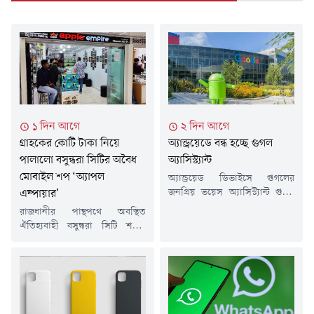
১ দিন আগে
২ দিন আগে
গ্রাহকের কোটি টাকা নিয়ে
অ্যান্ড্রয়েডে বন্ধ হচ্ছে গুগল
পালালো বসুন্ধরা সিটির অবৈধ
অ্যাসিস্ট্যান্ট
মোবাইল শপ ‘অ্যাপল
অ্যান্ড্রয়েড ডিভাইসে গুগলের
জনপ্রিয় ভয়েস অ্যাসিস্ট্যান্ট গুগল
এম্পায়ার’
অ্যাসিস্ট্যান্ট-এর যুগ শেষ হতে
রাজধানীর পান্থপথে অবস্থিত
চলেছে। আগামী ৪ সেপ্টেম্বর থেকে
ঐতিহ্যবাহী বসুন্ধরা সিটি শপিং
ধাপে ধাপে এই সেবা সরিয়ে
মলের আইটি ও মোবাইল পণ্যের
দেওয়ার প্রক্রিয়া শুরু করবে প্রযুক্তি
প্রতিষ্ঠান 'অ্যাপল এম্পায়ার' (Apple
জায়ান্ট গুগল। এর পরিবর্তে
Empire)-এর মালিক শহিদুল
ব্যবহারকারীদের জন্য প্রধান এআই
মোরসালিন আকাশ এবং তাঁর ভাই
সহকারী হিসেবে জেমিনাই চালু করা
ওসমান গনি রুবেলের বিরুদ্ধে কোটি
হবে।গুগল জানিয়েছে,
কোটি টাকা নিয়ে আত্মগোপনে