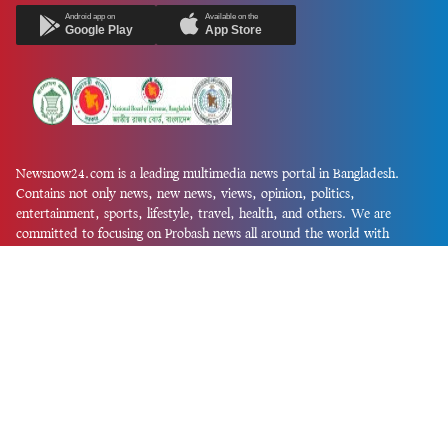
Android app on
Available on the
Google Play
App Store
Newsnow24.com is a leading multimedia news portal in Bangladesh.
Contains not only news, new news, views, opinion, politics,
entertainment, sports, lifestyle, travel, health, and others. We are
committed to focusing on Probash news all around the world with
visuals.
তথ্য অধিদফতরের নিবন্ধন নম্বর :১৩৫
Dhaka Office:
House-55, Road-08, Block-D, Niketon, Gulshan-1,
Dhaka-1212.
Phone:
+880 1856 195 622
(WhatsApp)
Phone:
+880 1869 913 486
Chittagong office:
House-85/A, Road-7, 5th Floor, O.R.Nizam Road
R/A, 15 No. Bagmoniram,Panchlaish, Chattogram 4000.
Phone:
+880 1850 414 847