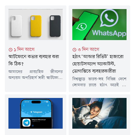
১ দিন আগে
৩ দিন আগে
স্মার্টফোনে কভার ব্যবহার করা
হঠাৎ ‘আন্ডার রিভিউ’ হাজারো
কি ঠিক?
হোয়াটসঅ্যাপ অ্যাকাউন্ট,
ভোগান্তিতে ব্যবহারকারীরা
আমাদের প্রাত্যহিক জীবনের
অন্যতম অপরিহার্য সঙ্গী স্মার্টফোন।
বিশ্বজুড়ে ভারত-সহ বিভিন্ন দেশে
সকাল থেকে রাত পর্যন্ত কাজের
সোমবার রাতে হঠাৎ করেই বহু
পাশাপাশি ফ্যাশনের অংশ
হোয়াটসঅ্যাপ ব্যবহারকারীর
হিসেবেও ফোন ব্যবহার করা হয়।
অ্যাকাউন্ট 'আন্ডার রিভিউ' দেখাতে
অনেকেই ফোনের সৌন্দর্য বাড়াতে
শুরু করে। এর ফলে হাজারো
বা সুরক্ষার জন্য নানা ধরনের কভার
ব্যবহারকারী সাময়িকভাবে
বা ব্যাক শেল ব্যবহার করেন। তবে
মেসেজিং পরিষেবা ব্যবহার করতে
এই সাধারণ কভারের আড়ালেই
না পেরে ভোগান্তিতে পড়েন।
ফোনের জন্য লুকিয়ে থাকে বড়
বিষয়টি নিয়ে সামাজিক
ধরনের বিপদ। ফোন ভালো
যোগাযোগমাধ্যমে ক্ষোভ প্রকাশ