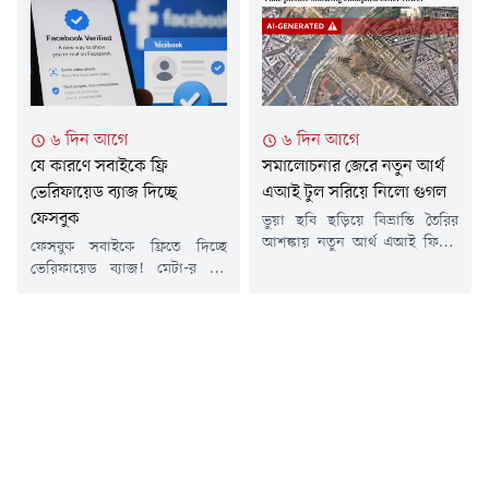
নানা মত রয়েছে-কেউ মনে করেন
বেগে ধ্বসে পড়া এই রকেটটি চাঁদে
এটি কার্যকর, আবার কেউ একে
২০ থেকে ৩০ মিটার গভীর একটি
শুধুই প্রচলিত ধারণা বলে মনে
বিশাল গহ্বর তৈরি করবে বলে
করেন। তবে বিভিন্ন পরীক্ষা ও
আশঙ্কা করছেন বিজ্ঞানীরা। যদিও
বিশেষজ্ঞদের বিশ্লেষণ বলছে,
তাতে পৃথিবী বা চাঁদের বিশেষ ক্ষতি
এয়ারপ্লেন মোডে চার্জ দিলে ফোন
হবে না, তবে মহাকাশ-বর্জ্য নিয়ে
৬ দিন আগে
৬ দিন আগে
কিছুটা দ্রুত চার্জ হতে...
নতুন করে...
যে কারণে সবাইকে ফ্রি
সমালোচনার জেরে নতুন আর্থ
ভেরিফায়েড ব্যাজ দিচ্ছে
এআই টুল সরিয়ে নিলো গুগল
ফেসবুক
ভুয়া ছবি ছড়িয়ে বিভ্রান্তি তৈরির
আশঙ্কায় নতুন আর্থ এআই ফিচার
ফেসবুক সবাইকে ফ্রিতে দিচ্ছে
সাময়িকভাবে প্রত্যাহার করেছে
ভেরিফায়েড ব্যাজ! মেটা-র বড়
গুগল। ফিচারটি চালুর দুই দিনেরও
সিদ্ধান্তের পেছনে রয়েছে চমকে
কম সময়ের মধ্যে এ সিদ্ধান্ত নেওয়া
দেওয়ার মতো কারণ। যা অনেকেরই
হয়।বিবিসির এক প্রতিবেদনে
জানা নেই।সামাজিক মাধ্যমের যুগে
বিশেষজ্ঞরা সতর্ক করেন, এই টুল
নিজের আসল অস্তিত্ব প্রমাণ করা
ব্যবহার করে বাস্তব স্যাটেলাইট
এখন এক নতুন চ্যালেঞ্জ হয়ে
ছবির ওপর কৃত্রিমভাবে ভুয়া দৃশ্য
দাঁড়িয়েছে। সম্প্রতি ফেসবুক
তৈরি করা সম্ভব, যা সহজেই ভুল
মার্কেটপ্লেসে এআই চালিত চ্যাটবট
তথ্য ছড়িয়ে দিতে...
বা ভুয়া অ্যাকাউন্টের দৌরাত্ম্য ও
প্রতারণা বেড়ে যাওয়ায় মেটা একটি
বড় সিদ্ধান্ত...