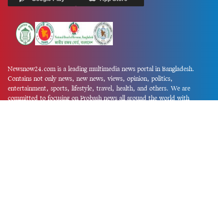
Newsnow24.com is a leading multimedia news portal in Bangladesh.
Contains not only news, new news, views, opinion, politics,
entertainment, sports, lifestyle, travel, health, and others. We are
committed to focusing on Probash news all around the world with
visuals.
তথ্য অধিদফতরের নিবন্ধন নম্বর :১৩৫
Dhaka Office:
House-55, Road-08, Block-D, Niketon, Gulshan-1,
Dhaka-1212.
Phone:
+880 1856 195 622
(WhatsApp)
Phone:
+880 1869 913 486
Chittagong office:
House-85/A, Road-7, 5th Floor, O.R.Nizam Road
R/A, 15 No. Bagmoniram,Panchlaish, Chattogram 4000.
Phone:
+880 1850 414 847
Phone:
+880 1313 427 319
Email:
newsnow24official@gmail.com