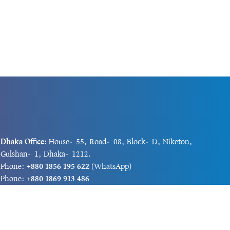
Dhaka Office:
House-55, Road-08, Block-D, Niketon,
Gulshan-1, Dhaka-1212.
Phone:
+880 1856 195 622
(WhatsApp)
Phone:
+880 1869 913 486
Chittagong office:
House-85/A, Road-7, 5th Floor,
O.R.Nizam Road R/A, 15 No. Bagmoniram,Panchlaish,
Chattogram 4000.