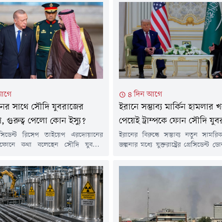
আগে
৪ দিন আগে
ের সাথে সৌদি যুবরাজের
ইরানে সম্ভাব্য মার্কিন হামলার 
 গুরুত্ব পেলো কোন ইস্যু?
পেয়েই ট্রাম্পকে ফোন সৌদি যু
্রেসিডেন্ট রিসেপ তাইয়েপ এরদোয়ানের
ইরানের বিরুদ্ধে সম্ভাব্য নতুন সামরি
িফোনে কথা বলেছেন সৌদি যুবরাজ
জল্পনার মধ্যে যুক্তরাষ্ট্রের প্রেসিডেন্ট ডোন
বিন সালমান। ফোনালাপে তারা অঞ্চলের
সঙ্গে টেলিফোনে কথা বলেছেন স
স্থিতি নিয়ে আলোচনা করেছেন। মঙ্গলবার
যুবরাজ মোহাম্মদ বিন সালমান। সম্ভ
কাতারভিত্তিক সংবাদমাধ্যম আল জাজিরার
পরিকল্পনা নিয়ে তিনি উদ্বেগ প্রকাশ
দনে এ তথ্য জানানো হয়েছে।সৌদি প্রেস
জানিয়েছে মার্কিন সংবাদমাধ্যম অ্যাক্
(এসপিএ) জানিয়েছে, আলাপের সময়
সম্পর্কে অবগত তিনটি সূত্রের বরাত
লোহিত সাগরে জাহাজে হুথিদের হামলার
প্রতিবেদনে বলা হয়েছে, জর্ডানে মার
 জানান।...
ঘাঁটিতে ইরানের ক্ষেপণাস্ত্র...