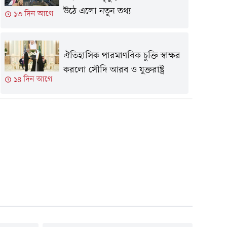
উঠে এলো নতুন তথ্য
১৩ দিন আগে
ঐতিহাসিক পারমাণবিক চুক্তি স্বাক্ষর
করলো সৌদি আরব ও যুক্তরাষ্ট্র
১৪ দিন আগে