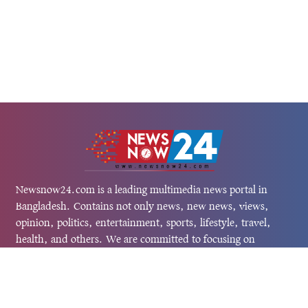
Newsnow24.com is a leading multimedia news portal in
Bangladesh. Contains not only news, new news, views,
opinion, politics, entertainment, sports, lifestyle, travel,
health, and others. We are committed to focusing on
Probash news all around the world with visuals.
তথ্য অধিদফতরের নিবন্ধন নম্বর :১৩৫