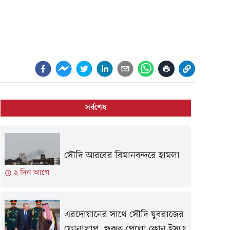
সর্বশেষ
সৌদি আরবের বিমানবন্দরে হামলা
২ দিন আগে
এরদোয়ানের সাথে সৌদি যুবরাজের
ফোনালাপ, গুরুত্ব পেলো কোন ইস্যু?