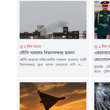
২ দিন আগে
২ দিন 
সৌদি আরবের বিমানবন্দরে হামলা
এরদোয়ান
ফোনালাপ,
সৌদি আরবের দক্ষিণাঞ্চলীয় নাজরান প্রদেশের একটি
বিমানবন্দরে ড্রোন হামলা চালানোর দাবি করেছে
তুরস্কের প
ইয়েমেনের হুথি বিদ্রোহীরা। মঙ্গলবার স্থানীয় সময়
সাথে টেল
দুপুরের দিকে এই হামলা চালানো হয়েছে বলে দাবি
মোহাম্মদ 
করেছে ইরান-সমর্থিত ইয়েমেনের এই বিদ্রোহী গোষ্ঠী।
সর্বশেষ পরি
ফরাসি বার্তা সংস্থা এএফপির এক প্রতিবেদনে এই তথ্য
(৪ আগস্ট) 
জানিয়ে বলা হয়েছে, ইয়েমেনের হুথি বিদ্রোহীরা
এক প্রতিবে
রিয়াদের ওপর সামুদ্রিক অবরোধ আরোপ...
এজেন্সি 
এরদোয়ান 
তীব্র নিন্দা