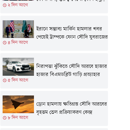
২ দিন আগে
ইরানে সম্ভাব্য মার্কিন হামলার খবর
পেয়েই ট্রাম্পকে ফোন সৌদি যুবরাজের
৪ দিন আগে
নিরাপত্তা ঝুঁকিতে সৌদি আরবে হাজার
হাজার বিএমডব্লিউ গাড়ি প্রত্যাহার
৫ দিন আগে
ড্রোন হামলায় ক্ষতিগ্রস্ত সৌদি আরবের
বৃহত্তম তেল প্রক্রিয়াকরণ কেন্দ্র
৮ দিন আগে