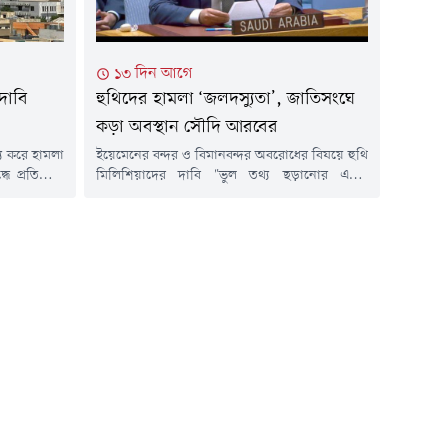
১৩ দিন আগে
 দাবি
হুথিদের হামলা ‘জলদস্যুতা’, জাতিসংঘে
কড়া অবস্থান সৌদি আরবের
য করে হামলা
ইয়েমেনের বন্দর ও বিমানবন্দর অবরোধের বিষয়ে হুথি
ধে প্রতিশোধ
মিলিশিয়াদের দাবি "ভুল তথ্য ছড়ানোর একটি
মর্থিত হুথি
প্রচারণার অংশ" এবং তা সম্পূর্ণ "মিথ্যা ও
বালানিবাহী
বিভ্রান্তিকর"-বৃহস্পতিবার জাতিসংঘ নিরাপত্তা পরিষদে
ের ঘোষণা
এমনটাই জানিয়েছে সৌদি আরব । বিরোধের শান্তিপূর্ণ
ুলাই)
নিষ্পত্তি নিয়ে আলোচনার জন্য আয়োজিত এক বিশেষ
ক ঘাটি এবং
অধিবেশনে সৌদি আরবের পূর্ণ ক্ষমতাপ্রাপ্ত প্রতিনিধি
ালায়।সৌদি
ফয়সাল মেশারি টি. আলমাদি এই মন্তব্য...