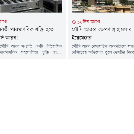
 আগে
১২ দিন আগে
রবর্তী পারমাণবিক শক্তি হতে
সৌদি আরবে ক্ষেপণাস্ত্র হামলার
ৌদি আরব!
ইয়েমেনের
্র ও সৌদি আরব সম্প্রতি একটি ঐতিহাসিক
সৌদি আরব বেসামরিক অবকাঠামো লক্ষ্
ক পারমাণবিক সহযোগিতা চুক্তি স্বাক্ষর
চালিয়েছে অভিযোগ তুলে দেশটির বিরুদ্
সেকশন ১২৩ অ্যাগ্রিমেন্ট' নামে পরিচিত
নেওয়ার শপথ নিয়েছে ইয়েমেনের ইরান স
তি সৌদি আরবের বেসামরিক পারমাণবিক
বিদ্রোহীরা।হুথিরা সৌদি আরবের জ্
 মার্কিন কোম্পানিগুলোর অংশগ্রহণের
জাহাজে আক্রমণ এবং নৌ অবরোধ
ি তৈরি করবে । যদিও এটি স্বাক্ষরিত
দেওয়ার জবাবে রিয়াদ শুক্রবার (২৪ জ
্তিটি কার্যকর করার জন্য এখন মার্কিন
ইয়েমেনের হুদায়দাহ শহরের সামরি
 দিনের পর্যালোচনা প্রক্রিয়া...
কামারান দ্বীপে বিমান হামলা চ
নেতৃত্বাধীন জোটের মুখপাত্র...