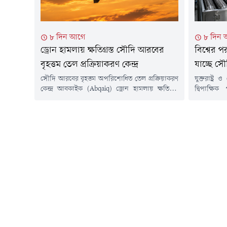
৮ দিন আগে
৮ দিন
ড্রোন হামলায় ক্ষতিগ্রস্ত সৌদি আরবের
বিশ্বের প
বৃহত্তম তেল প্রক্রিয়াকরণ কেন্দ্র
যাচ্ছে স
সৌদি আরবের বৃহত্তম অপরিশোধিত তেল প্রক্রিয়াকরণ
যুক্তরাষ্ট
কেন্দ্র আবকাইক (Abqaiq) ড্রোন হামলায় ক্ষতিগ্রস্ত
দ্বিপাক্ষি
হয়েছে বলে জানিয়েছেন স্যাটেলাইট চিত্র বিশ্লেষণকারী
করেছে, যা '
ওপেন-সোর্স গবেষকরা এবং ওয়াল স্ট্রিট জার্নাল-এর
। এই চুক্
উদ্ধৃত এক উপসাগরীয় কর্মকর্তা।অনলাইনে প্রকাশিত
কর্মসূচিতে
বিভিন্ন ছবিতে আবকাইক কমপ্লেক্স থেকে ঘন কালো
আইনি ভিত্ত
ধোঁয়া উঠতে দেখা যায়। এছাড়া স্থাপনাটির বিভিন্ন
হয়েছে, চুক
অংশে আগুনে পোড়ার দাগ ও দৃশ্যমান ক্ষয়ক্ষতির...
কংগ্রেসের ৯০