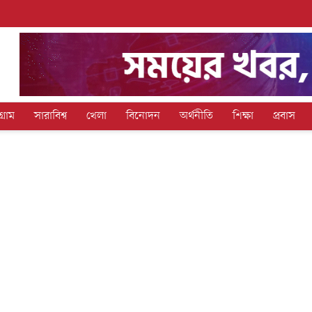
গ্রাম
সারাবিশ্ব
খেলা
বিনোদন
অর্থনীতি
শিক্ষা
প্রবাস