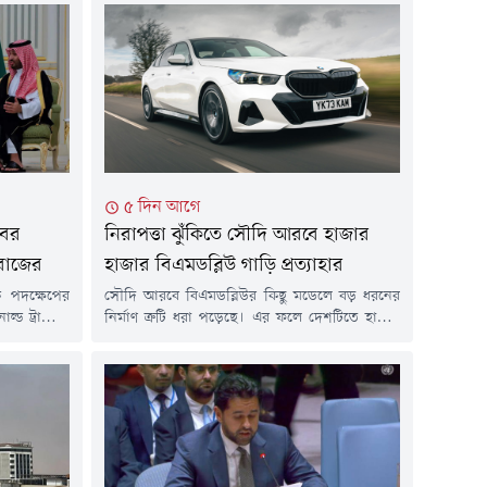
৫ দিন আগে
খবর
নিরাপত্তা ঝুঁকিতে সৌদি আরবে হাজার
বরাজের
হাজার বিএমডব্লিউ গাড়ি প্রত্যাহার
ক পদক্ষেপের
সৌদি আরবে বিএমডব্লিউর কিছু মডেলে বড় ধরনের
াল্ড ট্রাম্পের
নির্মাণ ত্রুটি ধরা পড়েছে। এর ফলে দেশটিতে হাজার
ৌদি আরবের
হাজার গাড়ি প্রত্যাহার করা হচ্ছে। এ সংক্রান্ত কার্যক্রম
াব্য হামলার
ইতোমধ্যে শুরু করেছে দেশটির বাণিজ্য মন্ত্রণালয়।
 করেছেন বলে
শুক্রবার (৩১ জুলাই) গালফ নিউজের এক প্রতিবেদনে
সিওস।বিষয়টি
এ তথ্য জানানো হয়েছে।প্রতিবেদনে বলা হয়েছে,
ে প্রকাশিত
চালকের আসনের ওয়্যারিং হারনেসে একটি ত্রুটির
্কিন সামরিক
কারণে বাণিজ্য মন্ত্রণালয়...