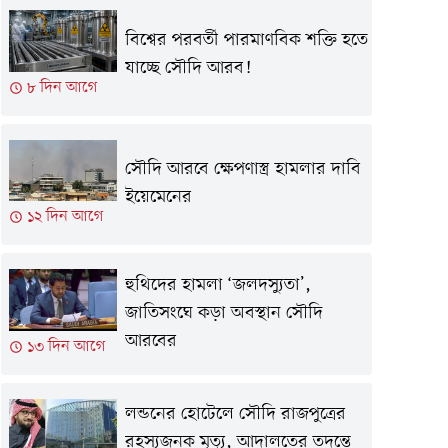
বিশ্বের পরবর্তী পারমাণবিক শক্তি হতে
যাচ্ছে সৌদি আরব!
৮ দিন আগে
সৌদি আরবে ক্ষেপণাস্ত্র হামলার দাবি
ইয়েমেনের
১২ দিন আগে
হুথিদের হামলা ‘জলদস্যুতা’,
জাতিসংঘে কড়া অবস্থান সৌদি
আরবের
১৩ দিন আগে
লন্ডনের হোটেলে সৌদি রাজপুত্রের
রহস্যজনক মৃত্যু, আদালতের তদন্তে