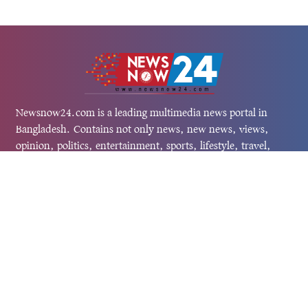
Newsnow24.com is a leading multimedia news portal in
Bangladesh. Contains not only news, new news, views,
opinion, politics, entertainment, sports, lifestyle, travel,
health, and others. We are committed to focusing on
Probash news all around the world with visuals.
তথ্য অধিদফতরের নিবন্ধন নম্বর :১৩৫