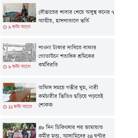
বৌভাতের খাবার খেয়ে অসুস্থ কনের ৭
আত্মীয়, হাসপাতালে ভর্তি
৯ ঘন্টা আগে
পাওনা টাকার দাবিতে বাফার
গোডাউনে শতাধিক শ্রমিকের
কর্মবিরতি
৯ ঘন্টা আগে
অফিস সময়ে গভীর ঘুম, নারী
কর্মচারীর ভিডিও ছড়িয়ে পড়তেই
শোকজ
১১ ঘন্টা আগে
৪৮ দিন চিকিৎসার পর জামায়াত
কর্মীর মৃত্যু, আসামিদের ২৪ ঘণ্টার