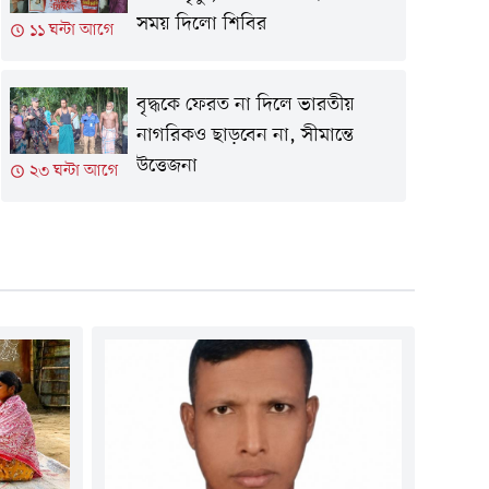
সময় দিলো শিবির
১১ ঘন্টা আগে
বৃদ্ধকে ফেরত না দিলে ভারতীয়
নাগরিকও ছাড়বেন না, সীমান্তে
উত্তেজনা
২৩ ঘন্টা আগে