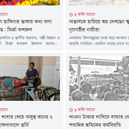
 আগে
৫ ঘন্টা আগে
ল হাসিনার ভাষায় কথা বলা
অভাবকে হারিয়ে স্বপ্ন দেখছেন ক্ষু
ছে: মির্জা ফখরুল
নৃগোষ্ঠীর নারীরা
সচিব ও স্থানীয় সরকার, পল্লী উন্নয়ন ও
একসময় দিনমজুরের কাজ করে সংসার 
ত্রী মির্জা ফখরুল ইসলাম আলমগীর
আরতি মার্ডিকে। একদিন কাজে যেতে ন
বিরোধীদল আগের মতোই ভূমিকা পালন
রান্না হতো না। খাসজমিতে ছাপড়া 
াসিনার ভাষায় কথা বলা শুরু করেছে।
দিনমজুর, সন্তানদের পড়াশোনার খরচস
ধানে সরকারকে সময় না দিয়ে তারা
ছিল সংসারে। সেই আরতিই এখন নিজ
ত সমাধানের দাবি জানাচ্ছে বলেও মন্তব্য
স্বাবলম্বী হয়েছেন। তার বাড়িতে রয়েছে
বিবার (৯ আগস্ট) দুপুরে রংপুর শিল্পকলা
পাঁচটি ছাগল, পাঁচটি হাঁস ও ১৫
...
পাশাপাশি...
 আগে
৯ ঘন্টা আগে
খাবার খেয়ে অসুস্থ কনের ৭
পাওনা টাকার দাবিতে বাফার 
হাসপাতালে ভর্তি
শতাধিক শ্রমিকের কর্মবিরতি