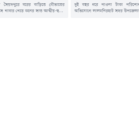
র সৈয়দপুরে বরের বাড়িতে বৌভাতের
দুই বছর ধরে পাওনা টাকা পরিশো
ে খাবার খেয়ে কনের সাত আত্মীয়-স্বজন
অভিযোগে লালমনিরহাট সদর উপজেলার ম
ে হাসপাতালে ভর্তি হয়েছেন। খাবারে
বাফার সার গোডাউনে কর্মবিরতি প
 কারণে তারা অসুস্থ হয়ে থাকতে পারেন
শতাধিক শ্রমিক। তাদের কর্মবিরতির কা
করছেন চিকিৎসক।শনিবার (৮ আগস্ট) রাত
সার ওঠানো-নামানো ও সরবরাহের কাজ ব্
র দিকে সৈয়দপুর শহরের হাতিখানা
এতে দূরদূরান্ত থেকে সার নিতে আ
 পশ্চিমে খ্রিষ্টানপাড়ায় এ ঘটনা ঘটে।
ট্রাকচালকদের ভোগান্তিতে পড়তে হচ্ছে।শ
০০ শয্যা হাসপাতালে ভর্তি সাতজন
সরেজমিনে দেখা যায়, সারবোঝাই বেশ.