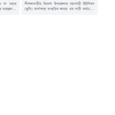
ধ না করার
নীলফামারীর ডিমলা উপজেলার গয়াবাড়ী ইউনিয়ন
হেন্দ্রনগর
(ভূমি) কার্যালয়ে দাপ্তরিক সময়ে এক নারী কর্মচারীর
ালন করছেন
ঘুমিয়ে থাকার ভিডিও সামাজিক যোগাযোগমাধ্যমে
রণে গোডাউনে
ছড়িয়ে পড়েছে। বিষয়টি প্রশাসনের নজরে আসার পর
যাহত হচ্ছে।
সংশ্লিষ্ট কর্মচারী শামসুন নাহারকে কারণ দর্শানোর
সা ডিলার ও
(শোকজ) নোটিশ দেওয়া হয়েছে।গত সোমবার বিকেল
নিবার দুপুরে
সাড়ে ৩টার দিকে গয়াবাড়ী ইউনিয়ন (ভূমি) কার্যালয়ে
..
এ ঘটনা ঘটে বলে জানা গেছে। ওই...