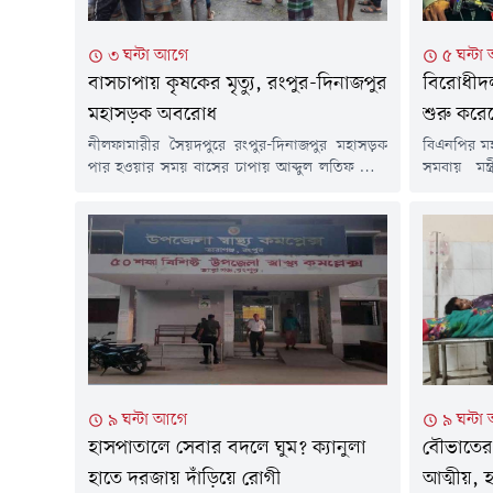
৩ ঘন্টা আগে
৫ ঘন্টা
বাসচাপায় কৃষকের মৃত্যু, রংপুর-দিনাজপুর
বিরোধীদ
মহাসড়ক অবরোধ
শুরু করে
নীলফামারীর সৈয়দপুরে রংপুর-দিনাজপুর মহাসড়ক
বিএনপির মহা
পার হওয়ার সময় বাসের চাপায় আব্দুল লতিফ নামে
সমবায় মন্
এক কৃষক নিহত হয়েছেন। দুর্ঘটনার পর ক্ষুব্ধ স্থানীয়রা
বলেছেন, 
মহাসড়ক অবরোধ করলে প্রায় এক ঘণ্টা যান চলাচল
করে এখন হ
বন্ধ থাকে। পরে পুলিশ ঘটনাস্থলে গিয়ে পরিস্থিতি
সংকট সমা
নিয়ন্ত্রণে আনলে সড়কে যান চলাচল স্বাভাবিক হয়।
সবকিছু দ্রু
রবিবার (৯ আগস্ট) দুপুর ১টা ২০ মিনিটের দিকে
করেন তিনি।র
সৈয়দপুর...
একাডেমিতে
৯ ঘন্টা আগে
৯ ঘন্টা
হাসপাতালে সেবার বদলে ঘুম? ক্যানুলা
বৌভাতের 
হাতে দরজায় দাঁড়িয়ে রোগী
আত্মীয়, 