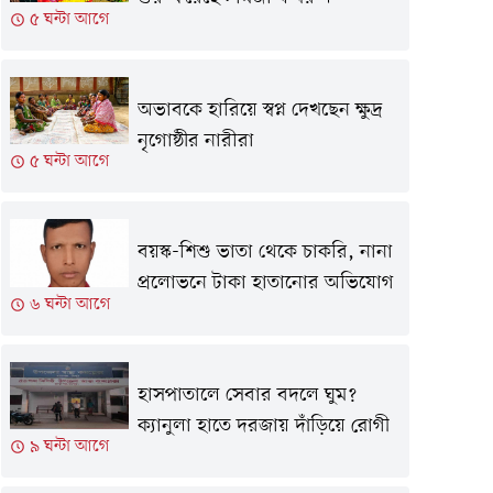
৫ ঘন্টা আগে
অভাবকে হারিয়ে স্বপ্ন দেখছেন ক্ষুদ্র
নৃগোষ্ঠীর নারীরা
৫ ঘন্টা আগে
বয়স্ক-শিশু ভাতা থেকে চাকরি, নানা
প্রলোভনে টাকা হাতানোর অভিযোগ
৬ ঘন্টা আগে
হাসপাতালে সেবার বদলে ঘুম?
ক্যানুলা হাতে দরজায় দাঁড়িয়ে রোগী
৯ ঘন্টা আগে