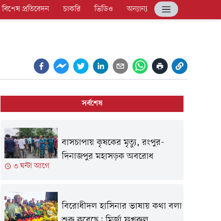
বিশেষ প্রতিবেদন
চাকরি
ভিডিও
অন্যান্য
সর্বশেষ
বাসচাপায় কৃষকের মৃত্যু, রংপুর-
দিনাজপুর মহাসড়ক অবরোধ
৩ ঘন্টা আগে
বিরোধীদল হাসিনার ভাষায় কথা বলা
শুরু করেছে: মির্জা ফখরুল