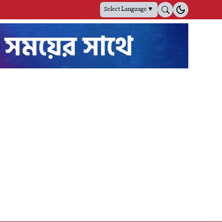
Select Language
▼