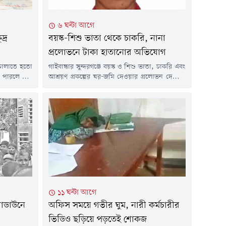
৬ ঘন্টা আগে
দ্র
বয়স্ক-শিশু ভাতা থেকে চাকরি, নানা
প্রলোভনে টাকা হাতানোর অভিযোগ
চালাতে হতো
গাইবান্ধার সুন্দরগঞ্জে বয়স্ক ও শিশু ভাতা, চাকরি এবং
া পারলে ঘরে
আশ্রয়ণ প্রকল্পের ঘর-জমি দেওয়ার প্রলোভন দেখিয়ে
ঘর, স্বামী
সাধারণ মানুষের কাছ থেকে লাখ লাখ টাকা হাতিয়ে
হ নানা চাপ
নেওয়ার অভিযোগ উঠেছে শেখ জাহিদ হাসান জিল্লুর
ের চেষ্টায়
বিরুদ্ধে।অভিযোগ রয়েছে, ধোপাডাঙ্গা ইউনিয়নের
 তিনটি গাভী,
দক্ষিণ ধোপাডাঙ্গা গ্রামের মৃত ফরজান আলী মাস্টারের
টি মুরগি।
ছেলে শেখ জাহিদ হাসান জিল্লুর নিজেকে কখনো
সরকারি উচ্চপদস্থ কর্মকর্তা...
১১ ঘন্টা আগে
গোডাউনে
অফিস সময়ে গভীর ঘুম, নারী কর্মচারীর
ভিডিও ছড়িয়ে পড়তেই শোকজ