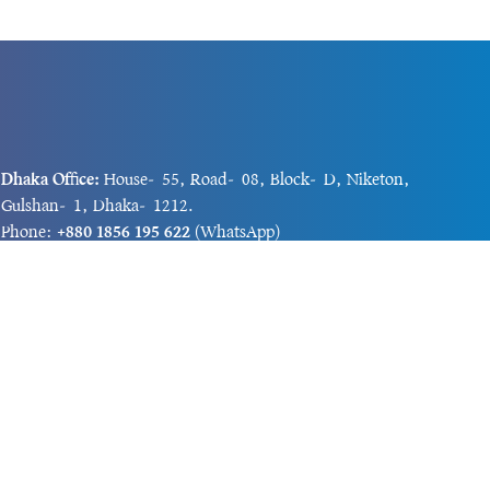
Dhaka Office:
House-55, Road-08, Block-D, Niketon,
Gulshan-1, Dhaka-1212.
Phone:
+880 1856 195 622
(WhatsApp)
Phone:
+880 1869 913 486
Chittagong office:
House-85/A, Road-7, 5th Floor,
O.R.Nizam Road R/A, 15 No. Bagmoniram,Panchlaish,
Chattogram 4000.
Phone:
+880 1850 414 847
Phone:
+880 1313 427 319
Email:
newsnow24official@gmail.com