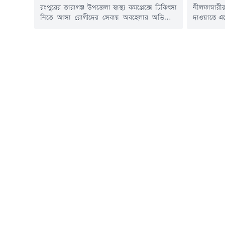
রংপুরের তারাগঞ্জ উপজেলা স্বাস্থ্য কমপ্লেক্সে চিকিৎসা
নীলফামারী
নিতে আসা রোগীদের সেবায় অবহেলার অভিযোগ
দাওয়াতে এস
উঠেছে। বিশেষ করে রাতে দায়িত্বে থাকা নার্স ও
অসুস্থ হয়
আয়াদের দায়িত্বহীনতা, রোগীদের সাথে
বিষক্রিয়ার
অসৌজন্যমূলক আচরণ এবং ডিউটির সময় ঘুমিয়ে
বলে ধারণা 
থাকার অভিযোগ করেছেন হাসপাতালে ভর্তি রোগী ও
সাড়ে ৮টা
তাদের স্বজনেরা।শুক্রবার (৭ আগস্ট) গভীর রাতে
কবরস্থানের
এমনই একটি ঘটনায় ক্ষোভ ছড়িয়ে পড়ে
সৈয়দপুর ১
হাসপাতালে।...
হলেন...