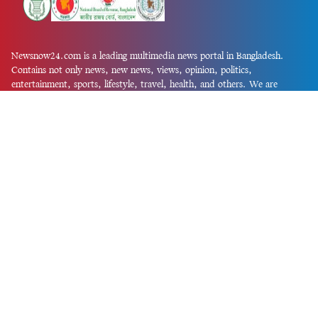
Newsnow24.com is a leading multimedia news portal in Bangladesh.
Contains not only news, new news, views, opinion, politics,
entertainment, sports, lifestyle, travel, health, and others. We are
committed to focusing on Probash news all around the world with
visuals.
তথ্য অধিদফতরের নিবন্ধন নম্বর :১৩৫
Dhaka Office:
House-55, Road-08, Block-D, Niketon, Gulshan-1,
Dhaka-1212.
Phone:
+880 1856 195 622
(WhatsApp)
Phone:
+880 1869 913 486
Chittagong office:
House-85/A, Road-7, 5th Floor, O.R.Nizam Road
R/A, 15 No. Bagmoniram,Panchlaish, Chattogram 4000.
Phone:
+880 1850 414 847
Phone:
+880 1313 427 319
Email:
newsnow24official@gmail.com
Design and Developed by
Md. Asif Iqbal
Privacy Policy
Contact Us