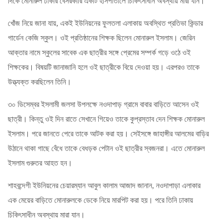
দিকে মোনারুল ঢাকার বেসরকারি একটি হাসপাতালে চিকিৎসাধীন অবস্থায় মারা যান।
খোঁজ নিয়ে জানা যায়
, একই ইউনিয়নের ফুলতলা এলাকায় অবস্থিত প্রতিভা কিন্ডার
গার্ডেন কেজি স্কুল। ওই প্রতিষ্ঠানের শিক্ষক ছিলেন মোনারুল ইসলাম। জেরিন
আক্তার নামে স্কুলের সাবেক এক ছাত্রীর সঙ্গে প্রেমের সম্পর্ক গড়ে ওঠে ওই
শিক্ষকের। বিষয়টি জানাজানি হলে ওই ছাত্রীকে বিয়ে দেওয়া হয়। এরপরও তাকে
উত্ত্যক্ত করছিলেন তিনি।
৩০ ডিসেম্বর ইসলামী জলসা উপলক্ষে নওদাপাড় গ্রামে বাবার বাড়িতে আসেন ওই
ছাত্রী। কিন্তু ওই দিন রাতে সেখানে গিয়েও তাকে কুপ্রস্তাব দেন শিক্ষক মোনারুল
ইসলাম। পরে জানতে পেরে তাকে আটক করা হয়। সেইসঙ্গে জাহাঙ্গীর আলমের বাড়ির
উঠানে থাকা গাছে বেঁধে তাকে বেধড়ক পেটান ওই ছাত্রীর স্বজনরা। এতে মোনারুল
ইসলাম গুরুতর আহত হন।
শাহবন্দেগী ইউনিয়নের চেয়ারম্যান আবুল কালাম আজাদ জানান
,
নওদাপাড়া এলাকার
এক মেয়ের বাড়িতে মোনারুলকে ডেকে নিয়ে মারপিট করা হয়। পরে তিনি ঢাকায়
চিকিৎসাধীন অবস্থায় মারা যান।