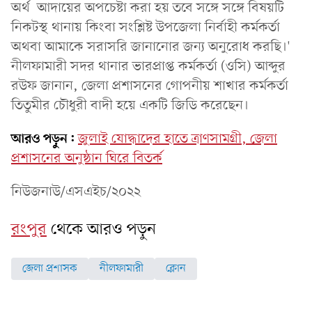
অর্থ আদায়ের অপচেষ্টা করা হয় তবে সঙ্গে সঙ্গে বিষয়টি
নিকটস্থ থানায় কিংবা সংশ্লিষ্ট উপজেলা নির্বাহী কর্মকর্তা
অথবা আমাকে সরাসরি জানানোর জন্য অনুরোধ করছি।'
নীলফামারী সদর থানার ভারপ্রাপ্ত কর্মকর্তা (ওসি) আব্দুর
রউফ জানান, জেলা প্রশাসনের গোপনীয় শাখার কর্মকর্তা
তিতুমীর চৌধুরী বাদী হয়ে একটি জিডি করেছেন।
আরও পড়ুন:
জুলাই যোদ্ধাদের হাতে ত্রাণসামগ্রী, জেলা
প্রশাসনের অনুষ্ঠান ঘিরে বিতর্ক
নিউজনাউ/এসএইচ/২০২২
রংপুর
থেকে আরও পড়ুন
জেলা প্রশাসক
নীলফামারী
ক্লোন