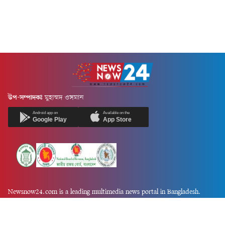
উপ-সম্পাদকঃ
মুহাম্মদ ওসমান
Android app on
Available on the
Google Play
App Store
Newsnow24.com is a leading multimedia news portal in Bangladesh.
Contains not only news, new news, views, opinion, politics,
entertainment, sports, lifestyle, travel, health, and others. We are
committed to focusing on Probash news all around the world with