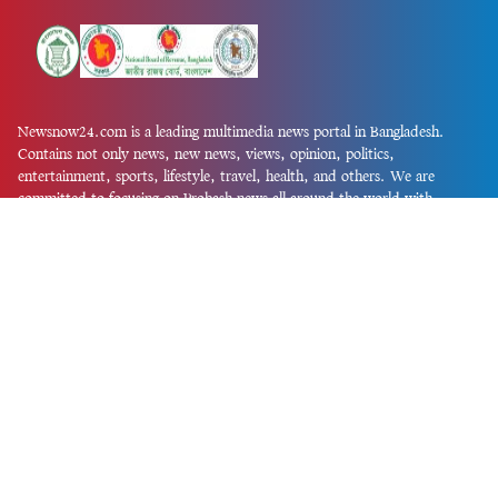
Newsnow24.com is a leading multimedia news portal in Bangladesh.
Contains not only news, new news, views, opinion, politics,
entertainment, sports, lifestyle, travel, health, and others. We are
committed to focusing on Probash news all around the world with
visuals.
তথ্য অধিদফতরের নিবন্ধন নম্বর :১৩৫
Dhaka Office:
House-55, Road-08, Block-D, Niketon, Gulshan-1,
Dhaka-1212.
Phone:
+880 1856 195 622
(WhatsApp)
Phone:
+880 1869 913 486
Chittagong office:
House-85/A, Road-7, 5th Floor, O.R.Nizam Road
R/A, 15 No. Bagmoniram,Panchlaish, Chattogram 4000.
Phone:
+880 1850 414 847
Phone:
+880 1313 427 319
Email:
newsnow24official@gmail.com