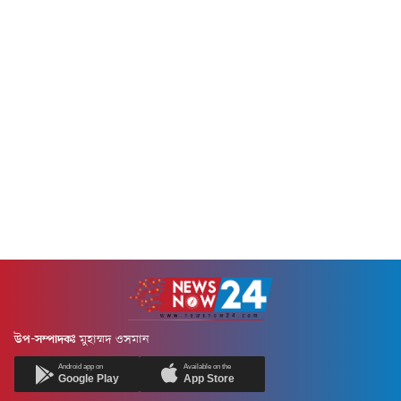
উপ-সম্পাদকঃ
মুহাম্মদ ওসমান
Android app on
Available on the
Google Play
App Store