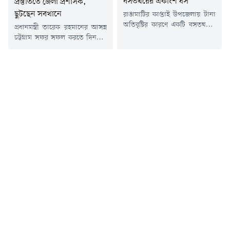
বসতঘরের একাংশ ধস
প্রস্তুতিতে জেলা প্রশাসক,
ছুটছেন সবখানে
রাঙামাটির কাপ্তাই উপজেলায় টানা
অতিবৃষ্টির কারণে একটি বসতঘরের
প্রধানমন্ত্রী তারেক রহমানের আসন্ন
একাংশ ধসে পড়েছে। তবে এ
চট্টগ্রাম সফর সফল করতে দিনরাত
ঘটনায় কোনো হতাহত বা
মাঠে কাজ করছেন চট্টগ্রামের জেলা
প্রাণহানির ঘটনা ঘটেনি।
প্রশাসক মোহাম্মদ জাহিদুল ইসলাম
বৃহস্পতিবার (৬ আগস্ট) বিকেল
মিঞা। সফরসূচিতে থাকা
৪টার দিকে উপজেলার ৪ নম্বর
বাঁশখালী, হাটহাজারী ও শাহ
কাপ্তাই ইউনিয়নের ঢাকাইয়া
আমানত আন্তর্জাতিক বিমানবন্দরের
কলোনি এলাকায় এ ঘটনা ঘটে বলে
প্রস্তুতি নিখুঁত করতে প্রতিদিনই এক
জানিয়েছেন কাপ্তাই উপজেলা
স্থান থেকে আরেক স্থানে ছুটে
নির্বাহী কর্মকর্তা রায়হানুল ইসলাম।
বেড়াচ্ছেন তিনি।জেলা প্রশাসনের
ক্ষতিগ্রস্ত ব্যক্তি মো. ইউনুস (৫০)।
কর্মকর্তাদের পাশাপাশি উপজেলা
তিনি উপজেলার...
প্রশাসন, বিমানবন্দর কর্তৃপক্ষ,
আইনশৃঙ্খলা রক্ষাকারী বাহিনী,...