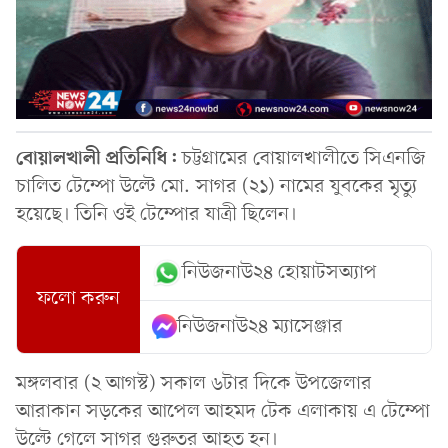
বোয়ালখালী প্রতিনিধি:
চট্টগ্রামের বোয়ালখালীতে সিএনজি
চালিত টেম্পো উল্টে মো. সাগর (২১) নামের যুবকের মৃত্যু
হয়েছে। তিনি ওই টেম্পোর যাত্রী ছিলেন।
নিউজনাউ২৪ হোয়াটসঅ্যাপ
ফলো করুন
নিউজনাউ২৪ ম্যাসেঞ্জার
মঙ্গলবার (২ আগস্ট) সকাল ৬টার দিকে উপজেলার
আরাকান সড়কের আপেল আহমদ টেক এলাকায় এ টেম্পো
উল্টে গেলে সাগর গুরুতর আহত হন।