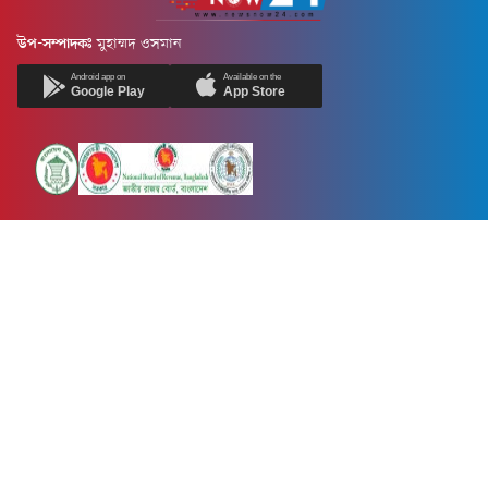
উপ-সম্পাদকঃ
মুহাম্মদ ওসমান
Android app on
Available on the
Google Play
App Store
Newsnow24.com is a leading multimedia news portal in Bangladesh.
Contains not only news, new news, views, opinion, politics,
entertainment, sports, lifestyle, travel, health, and others. We are
committed to focusing on Probash news all around the world with
visuals.
তথ্য অধিদফতরের নিবন্ধন নম্বর :১৩৫
Dhaka Office:
House-55, Road-08, Block-D, Niketon, Gulshan-1,
Dhaka-1212.
Phone:
+880 1856 195 622
(WhatsApp)
Phone:
+880 1869 913 486