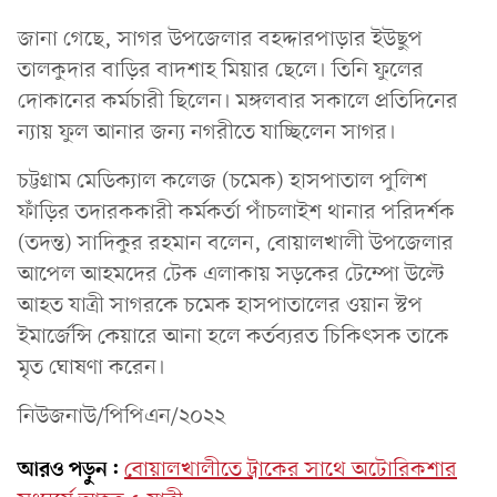
জানা গেছে, সাগর উপজেলার বহদ্দারপাড়ার ইউছুপ
তালকুদার বাড়ির বাদশাহ মিয়ার ছেলে। তিনি ফুলের
দোকানের কর্মচারী ছিলেন। মঙ্গলবার সকালে প্রতিদিনের
ন্যায় ফুল আনার জন্য নগরীতে যাচ্ছিলেন সাগর।
চট্টগ্রাম মেডিক্যাল কলেজ (চমেক) হাসপাতাল পুলিশ
ফাঁড়ির তদারককারী কর্মকর্তা পাঁচলাইশ থানার পরিদর্শক
(তদন্ত) সাদিকুর রহমান বলেন, বোয়ালখালী উপজেলার
আপেল আহমদের টেক এলাকায় সড়কের টেম্পো উল্টে
আহত যাত্রী সাগরকে চমেক হাসপাতালের ওয়ান স্টপ
ইমার্জেন্সি কেয়ারে আনা হলে কর্তব্যরত চিকিৎসক তাকে
মৃত ঘোষণা করেন।
নিউজনাউ/পিপিএন/২০২২
আরও পড়ুন:
বোয়ালখালীতে ট্রাকের সাথে অটোরিকশার