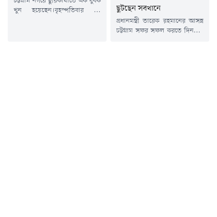
চট্টগ্রাম নগরে ছুরিকাঘাতে এক যুবক
ছুটছেন সবখানে
খুন হয়েছেন।বৃহস্পতিবার (৬
আগস্ট) রাতে সদরঘাট থানার
প্রধানমন্ত্রী তারেক রহমানের আসন্ন
পশ্চিম মাদারবাড়ি এলাকায় ৪৫
চট্টগ্রাম সফর সফল করতে দিনরাত
বছর বয়সি মো. শাহীনকে (৪৫)
মাঠে কাজ করছেন চট্টগ্রামের জেলা
ছুরিকাঘাত করা হয়।সদরঘাট থানার
প্রশাসক মোহাম্মদ জাহিদুল ইসলাম
পরিদর্শক (তদন্ত) মো. হাবিব
মিঞা। সফরসূচিতে থাকা
বলেন, "ছুরিকাঘাতের খবর শুনে
বাঁশখালী, হাটহাজারী ও শাহ
পুলিশ ঘটনাস্থলে গেছে। কী কারণে
আমানত আন্তর্জাতিক বিমানবন্দরের
তাকে ছুরিকাঘাত করা হয়েছে তা
প্রস্তুতি নিখুঁত করতে প্রতিদিনই এক
নিশ্চিত হওয়া যায়নি। বিষয়টি
স্থান থেকে আরেক স্থানে ছুটে
আমরা খতিয়ে দেখছি।"চমেক...
বেড়াচ্ছেন তিনি।জেলা প্রশাসনের
কর্মকর্তাদের পাশাপাশি উপজেলা
প্রশাসন, বিমানবন্দর কর্তৃপক্ষ,
আইনশৃঙ্খলা রক্ষাকারী বাহিনী,...