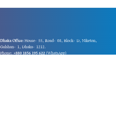
Dhaka Office:
House-55, Road-08, Block-D, Niketon,
Gulshan-1, Dhaka-1212.
Phone:
+880 1856 195 622
(WhatsApp)
Phone:
+880 1869 913 486
Chittagong office:
House-85/A, Road-7, 5th Floor,
O.R.Nizam Road R/A, 15 No. Bagmoniram,Panchlaish,
Chattogram 4000.
Phone:
+880 1850 414 847
Phone:
+880 1313 427 319
Email:
newsnow24official@gmail.com