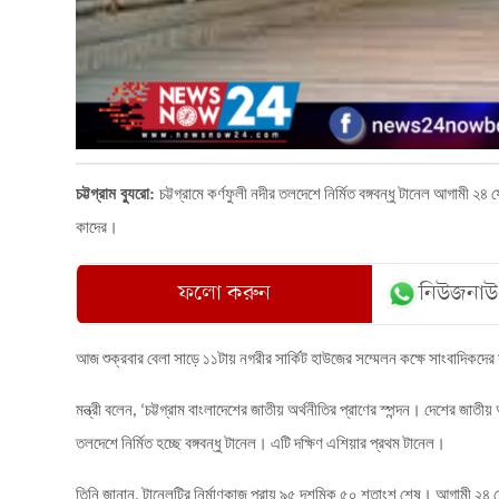
চট্টগ্রাম ব্যুরো:
চট্টগ্রামে
কর্ণফুলী
নদীর
তলদেশে
নির্মিত
বঙ্গবন্ধু
টানেল
আগামী
২৪
ফ
কাদের।
ফলো করুন
নিউজনাউ
আজ
শুক্রবার
বেলা
সাড়ে
১১টায়
নগরীর
সার্কিট
হাউজের
সম্মেলন
কক্ষে
সাংবাদিকদের
মন্ত্রী
বলেন
চট্টগ্রাম
বাংলাদেশের
জাতীয়
অর্থনীতির
প্রাণের
স্পন্দন।
দেশের
জাতীয়
, ‘
তলদেশে
নির্মিত
হচ্ছে
বঙ্গবন্ধু
টানেল।
এটি
দক্ষিণ
এশিয়ার
প্রথম
টানেল।
তিনি
জানান
টানেলটির
নির্মাণকাজ
প্রায়
৯৫
দশমিক
৫০
শতাংশ
শেষ।
আগামী
২৪
ফ
,