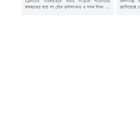
প্রধানমন্ত
চট্টগ্রামের মিরসরাইয়ে একটি বাড়িতে পরিবারের
জানিয়েছে 
সদস্যদের হাত পা বেঁধে স্বর্ণালংকার ও নগদ টাকা লুট
আগস্ট) চট
করে দিয়ে গেছে ডাকাত দল। শনিবার (৮আগস্ট)
ইসলামিয়া
দিবাগত রাতে উপজেলা খইয়াছড়া ইউনিয়নের দুয়ারু
হেফাজতে ই
গ্রামের সফি মিস্ত্রি বাড়ির গিয়াস উদ্দিনের ঘরে এ
বাবুনগরীর সা
ঘটনা ঘটে। ভূক্তভোগী গিয়াস উদ্দিন জানায়, শনিবার
মতবিনিময়
দিবাগত রাত প্রায় আড়াইটার দিকে ১০-১২ জনের
হেফাজতের দ
মুখোশ...
অনুভূতির সু