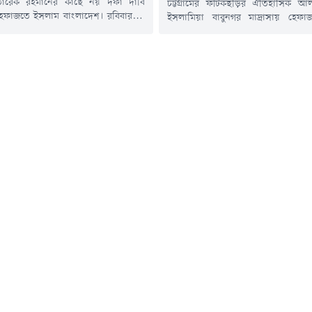
্রী তারেক রহমানের কাছে নয় দফা দাবি
চট্টগ্রামের ফটিকছড়ির ঐতিহাসিক আল
হেফাজতে ইসলাম বাংলাদেশ। রবিবার (৯
ইসলামিয়া বাবুনগর মাদ্রাসায় হেফ
্টগ্রামের ফটিকছড়ির আল-জামিয়াতুল
বাংলাদেশের শীর্ষ আলেমদের সাথে মাদ্রা
 আজিজুল উলুম বাবুনগর মাদ্রাসায়
বৈঠকে বসেছেন প্রধানমন্ত্রী তারেক রহ
সলামের আমির আল্লামা মুহিব্বুল্লাহ
ইসলাম বাংলাদেশের আমির আল্লামা শাহ 
থে প্রধানমন্ত্রীর রুদ্ধদ্বার বৈঠক ও পরবর্তী
বাবুনগরী সভাপতিত্বে রবিবার (৯ আগস্ট
 সভায় এসব দাবি তুলে ধরা হয়।
এ মতবিনিময় সভা শুরু হয়। প্রধানমন্ত্র
াবিগুলোর মধ্যে ইসলাম ধর্ম ও ধর্মীয়
সফরসূচির অংশ হিসেবে আয়োজিত এ
রক্ষা, কওমি...
সভায় দেশের শীর্ষ পর্যায়ের...