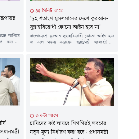
৪৫ মিনিট আগে
ূপান্তর
‘৯২ শতাংশ মুসলমানের দেশে কুরআন-
সুন্নাহবিরোধী কোনো আইন হবে না’
কাজে লাগিয়ে
বাংলাদেশে কুরআন-সুন্নাহবিরোধী কোনো আইন হবে
োপ করেছেন
না বলে মন্তব্য করেছেন স্বরাষ্ট্রমন্ত্রী সালাহউদ্দিন
লেছেন, কৃষি
আহমেদ। তিনি বলেন, হেফাজতে ইসলাম
ধ্যমে দেশের
বাংলাদেশের উত্থাপিত দাবিগুলোর অনেকগুলোই
ে। এজন্য ২০
সরকারের অবস্থানের সাথে সামঞ্জস্যপূর্ণ।রবিবার (৯
মিকের হাতে
আগস্ট) বিকেলে চট্টগ্রামের ফটিকছড়ির আল-
 চট্টগ্রামের
জামিয়াতুল ইসলামিয়া আজিজুল উলুম বাবুনগর
...
মাদ্রাসায় হেফাজতে ইসলাম বাংলাদেশের আমির
আল্লামা মুহিব্বুল্লাহ বাবুনগরীর সঙ্গে একান্ত বৈঠক
করেন প্রধানমন্ত্রী তারেক রহমান। বৈঠক...
৩ ঘন্টা আগে
র্ষ
চাষিদের কষ্ট লাঘবে শিগগিরই লবণের
ানমন্ত্রী
নতুন মূল্য নির্ধারণ করা হবে: প্রধানমন্ত্রী