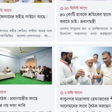
৪০ মিনিট আগে
িট আগে
৪০ কোটি হাতকে শ্রমিকের হাতে র
ইসলামের সহীহ লাইনে আছে:
করতে চাই: প্রধানমন্ত্রী
দেশের মানুষের শ্রম ও কর্মক্ষমতাকে 
লামের সহীহ (সঠিক) লাইনে আছে বলে
উৎপাদন বাড়ানোর ওপর গুরুত্বার
রাসাভিত্তিক আলেম-ওলামাদের আশ্বস্ত
প্রধানমন্ত্রী তারেক রহমান। তিনি ব
াষ্ট্রমন্ত্রী সালাউদ্দিন আহমেদ। তিনি
উৎপাদন বৃদ্ধি ও শিল্পের বিকাশের মা
ারা ইসমতে আম্বিয়া (আল্লাহর নবী ও
অর্থনীতিকে আরও শক্তিশালী করতে হব
িষ্পাপতা) এবং সাহাবীদের মিয়ারে হক
কোটি মানুষের ৪০ কোটি হাতকে শ্র
পকাঠি) মানে না, তাদের বিরুদ্ধে আলেম-
রূপান্তর করতে চান তিনি।রবিবার (৯ আগস্ট)
সোচ্চার হতে হবে।রবিবার (৯ আগস্ট)
বাঁশখালী উপজেলার বাহারছড়া ইউনিয়নে
্টগ্রামের ফটিকছড়ির আল-জামিয়াতুল
জিজুল উলুম বাবুনগর মাদ্রাসায়...
 আগে
২ ঘন্টা আগে
 বৈঠক: প্রধানমন্ত্রীর কাছে
বাবুনগর মাদ্রাসায় হেফাজতের শী
র নয় দফা দাবি
আলেমদের সাথে বৈঠক করছেন প্রধ