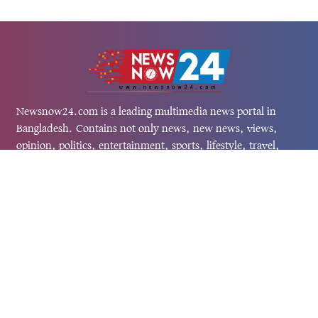
Newsnow24.com is a leading multimedia news portal in
Bangladesh. Contains not only news, new news, views,
opinion, politics, entertainment, sports, lifestyle, travel,
health, and others. We are committed to focusing on
Probash news all around the world with visuals.
তথ্য অধিদফতরের নিবন্ধন নম্বর :১৩৫