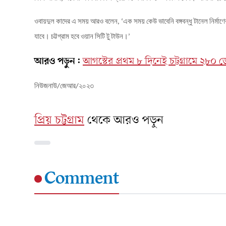
ওবায়দুল
কাদের
এ
সময়
আরও
বলেন
এক
সময়
কেউ
ভাবেনি
বঙ্গবন্ধু
টানেল
নির্মাণে
, ‘
যাবে।
চট্টগ্রাম
হবে
ওয়ান
সিটি
টু
টাউন।
’
আরও পড়ুন:
আগস্টের প্রথম ৮ দিনেই চট্টগ্রামে ২৮০ ডে
নিউজনাউ/জেআর/২০২৩
প্রিয় চট্টগ্রাম
থেকে আরও পড়ুন
Comment