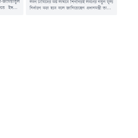
-জামিয়াতুল
লবণ চাষিদের কষ্ট লাঘবে শিগগিরই লবণের নতুন মূল্য
াজতে ইসলাম
নির্ধারণ করা হবে বলে জানিয়েছেন প্রধানমন্ত্রী তারেক
সা প্রাঙ্গণে
রহমান। রবিবার (৯ আগস্ট) চট্টগ্রামের বাঁশখালীতে
মান।হেফাজতে
বন্যায় ক্ষতিগ্রস্ত পরিবারের হাতে নতুন ঘরের চাবি
মুহিবুল্লাহ
হস্তান্তর অনুষ্ঠানে তিনি এ কথা বলেন।প্রধানমন্ত্রী
) বিকেল ৪টায়
বলেন, শুধু কৃষক নয়, লবণ চাষিদেরও কৃষক কার্ড
ীর চট্টগ্রাম
দেওয়া হবে। লবণ চাষিদের কষ্ট লাঘবে দ্রুত নতুন...
 মতবিনিময়