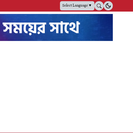
Select Language
▼