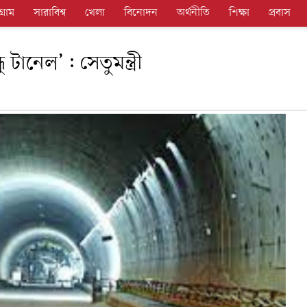
গ্রাম
সারাবিশ্ব
খেলা
বিনোদন
অর্থনীতি
শিক্ষা
প্রবাস
ু টানেল’: সেতুমন্ত্রী