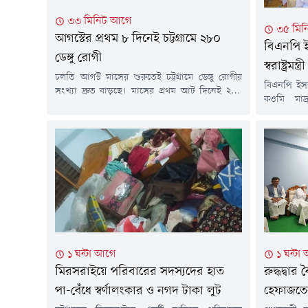
৩৩ মিনিট আগে
৩৫ মিন
আগস্টের প্রথম ৮ দিনেই চট্টগ্রামে ২৮০
বিএনপি 
ডেঙ্গু রোগী
স্বরাষ্ট্রমন্ত্রী
চলতি আগস্ট মাসের শুরুতেই চট্টগ্রামে ডেঙ্গু রোগীর
বিএনপি ইস
সংখ্যা দ্রুত বাড়ছে। মাসের প্রথম আট দিনেই ২৮০
কওমি মাদ্
জন ডেঙ্গু রোগী শনাক্ত হয়েছেন। এ নিয়ে চলতি বছর
করেছেন স্বর
চট্টগ্রামে ডেঙ্গু আক্রান্তের সংখ্যা দাঁড়িয়েছে ১ হাজার
বলেছেন, য
১১৪ জনে। এর মধ্যে পুরুষের সংখ্যা ৫২৫ জন, যা
রাসূলদের ন
মোট আক্রান্তের প্রায় ৫৭ শতাংশ।সিভিল সার্জন
(সত্যের মা
কার্যালয়ের তথ্য অনুযায়ী, আক্রান্তদের...
ওলামাদের 
বিকেলে চট
ইসলামিয়া আ
১ ঘন্টা
১ ঘন্টা আগে
রুদ্ধদ্বার
মিরসরাইয়ে পরিবারের সদস্যদের হাত
হেফাজতে
পা-বেঁধে স্বর্ণালংকার ও নগদ টাকা লুট