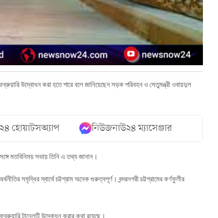
েব্রুয়ারি
উদ্বোধন
করা
হতে
পারে
বলে
জানিয়েছেন
সড়ক
পরিবহন
ও
সেতুমন্ত্রী
ওবায়দুল
২৪ হোয়াটসঅ্যাপ
নিউজনাউ২৪ ম্যাসেঞ্জার
সঙ্গে
মতবিনিময়
সভায়
তিনি
এ
তথ্য
জানান।
অর্থনীতির
সমৃদ্ধির
স্বার্থে
চট্টগ্রাম
অনেক
গুরুত্বপূর্ণ।
বন্দরনগরী
চট্টগ্রামের
কর্ণফুলীর
েব্রুয়ারি
টানেলটি
উদ্বোধন
করার
কথা
রয়েছে।