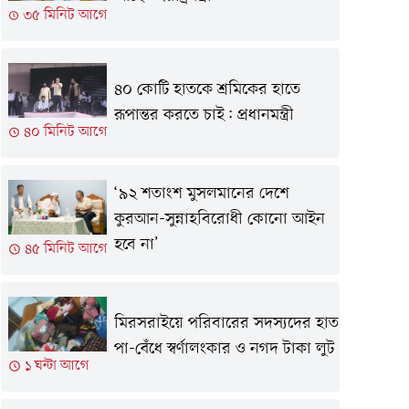
৩৫ মিনিট আগে
৪০ কোটি হাতকে শ্রমিকের হাতে
রূপান্তর করতে চাই: প্রধানমন্ত্রী
৪০ মিনিট আগে
‘৯২ শতাংশ মুসলমানের দেশে
কুরআন-সুন্নাহবিরোধী কোনো আইন
হবে না’
৪৫ মিনিট আগে
মিরসরাইয়ে পরিবারের সদস্যদের হাত
পা-বেঁধে স্বর্ণালংকার ও নগদ টাকা লুট
১ ঘন্টা আগে