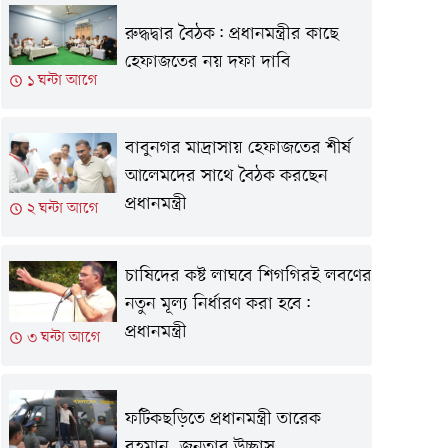
রুদ্ধদ্বার বৈঠক: প্রধানমন্ত্রীর কাছে
হেফাজতের নয় দফা দাবি
১ ঘন্টা আগে
বাবুনগর মাদ্রাসায় হেফাজতের শীর্ষ
আলেমদের সাথে বৈঠক করছেন
প্রধানমন্ত্রী
২ ঘন্টা আগে
চাষিদের কষ্ট লাঘবে শিগগিরই লবণের
নতুন মূল্য নির্ধারণ করা হবে:
প্রধানমন্ত্রী
৩ ঘন্টা আগে
ফটিকছড়িতে প্রধানমন্ত্রী তারেক
রহমান, জনতার উচ্ছ্বাস