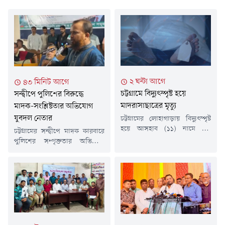
২ ঘন্টা আগে
৪৩ মিনিট আগে
চট্টগ্রামে বিদ্যুৎস্পৃষ্ট হয়ে
সন্দ্বীপে পুলিশের বিরুদ্ধে
মাদরাসাছাত্রের মৃত্যু
মাদক-সংশ্লিষ্টতার অভিযোগ
যুবদল নেতার
চট্টগ্রামের লোহাগাড়ায় বিদ্যুৎস্পৃষ্ট
হয়ে আসহাব (১১) নামে এক
চট্টগ্রামের সন্দ্বীপে মাদক কারবারে
মাদরাসাছাত্রের মৃত্যু হয়েছে।
পুলিশের সম্পৃক্ততার অভিযোগ
শুক্রবার (৭ আগস্ট) সকাল ৯টার
তুলেছেন উপজেলা যুবদলের
দিকে উপজেলার সদর ইউনিয়নের
আহ্বায়ক নিঝুম খান। তিনি দাবি
নেয়াজর টেক এলাকায় এ ঘটনা
করেছেন, সন্দ্বীপ থানার '১২ জন
ঘটে।নিহত আসহাব উপজেলার
এসআই' সরাসরি মাদক ব্যবসার
কলাউজান ইউনিয়নের পূর্ব
সাথে জড়িত। তবে অভিযোগটি
কলাউজান মিয়াজীপাড়া এলাকার
নাকচ করে থানার ভারপ্রাপ্ত কর্মকর্তা
মো. ফারুকের ছেলে। তিনি
(ওসি) সুজন হালদার বলেছেন,
তা'লিমুল কুরআন মাদরাসা ও
বর্তমানে থানায় কর্মরত এসআইয়ের