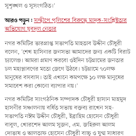
সুশৃঙ্খল ও সুসংগঠিত।'
আরও পড়ুন:
সন্দ্বীপে পুলিশের বিরুদ্ধে মাদক-সংশ্লিষ্টতার
অভিযোগ যুবদল নেতার
নগর কমিটির ভারপ্রাপ্ত সভাপতি মাহতাব উদ্দীন চৌধুরী
বলেন, 'শেখ হাসিনার জনসভা আমাদের জন্য একটি বিরাট
চ্যালেঞ্জ। আমরা প্রমাণ করবো ওইদিন চট্টগ্রামের জনতার
ঢল মহাপ্লাবণের মতো জেগে উঠবে। চট্টগ্রামে ৭০লক্ষ
মানুষের বসবাস। তাই এখানে কমপক্ষে ১০ লক্ষ মানুষের
সমাবেশ করা কোনো ব্যাপার নয়।'
নগর কমিটির সাংগঠনিক সম্পাদক চৌধুরী হাসান মাহমুদ
হাসনীর সঞ্চালনায় বর্ধিত সভায় বক্তব্য রাখেন সহ-
সভাপতি নঈম উদ্দীন চৌধুরী, ইব্রাহিম হোসেন চৌধুরী
বাবুল, খোরশেদ আলম সুজন, এম. জহিরুল আলম
দোভাষ ও আলতাফ হোসেন চৌধুরী বাচ্চু ও যুগ্ম সাধারণ