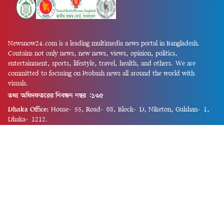
Newsnow24.com is a leading multimedia news portal in Bangladesh.
Contains not only news, new news, views, opinion, politics,
entertainment, sports, lifestyle, travel, health, and others. We are
committed to focusing on Probash news all around the world with
visuals.
তথ্য অধিদফতরের নিবন্ধন নম্বর :১৩৫
Dhaka Office:
House-55, Road-08, Block-D, Niketon, Gulshan-1,
Dhaka-1212.
Phone:
+880 1856 195 622
(WhatsApp)
Phone:
+880 1869 913 486
Chittagong office:
House-85/A, Road-7, 5th Floor, O.R.Nizam Road
R/A, 15 No. Bagmoniram,Panchlaish, Chattogram 4000.
Phone:
+880 1850 414 847
Phone:
+880 1313 427 319
Email:
newsnow24official@gmail.com
Design and Developed by
Md. Asif Iqbal
Privacy Policy
Contact Us