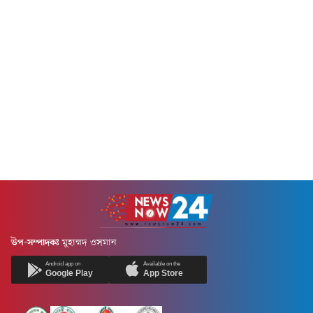
তিনি।প্রধানমন্ত্রীর কার্যালয়ের
দাবিগুলো বাস্তবায়নের পথ সুগম
প্রটোকল শাখা থেকে প্রকাশিত সূচি
হবে।শুক্রবার (৭ আগস্ট) সরেজমিনে
অনুযায়ী, সফরের দিন সকাল ৮টা
দেখা যায়, উপজেলার...
৪৫ মিনিটে...
উপ-সম্পাদকঃ
মুহাম্মদ ওসমান
Android app on
Available on the
Google Play
App Store