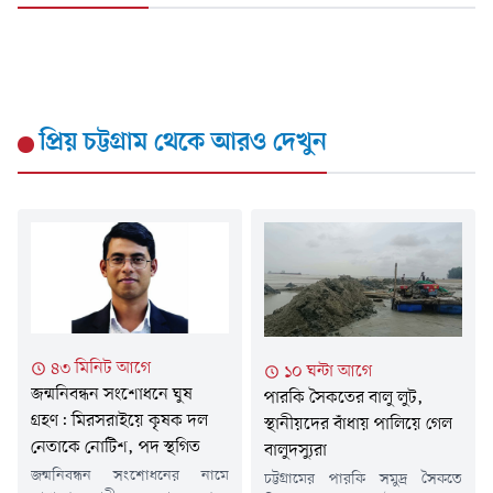
প্রিয় চট্টগ্রাম
থেকে আরও দেখুন
৪৩ মিনিট আগে
১০ ঘন্টা আগে
জন্মনিবন্ধন সংশোধনে ঘুষ
পারকি সৈকতের বালু লুট,
গ্রহণ: মিরসরাইয়ে কৃষক দল
স্থানীয়দের বাঁধায় পালিয়ে গেল
নেতাকে নোটিশ, পদ স্থগিত
বালুদস্যুরা
জন্মনিবন্ধন সংশোধনের নামে
চট্টগ্রামের পারকি সমুদ্র সৈকতে