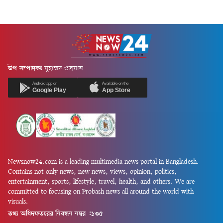
উপ-সম্পাদকঃ
মুহাম্মদ ওসমান
Android app on
Available on the
Google Play
App Store
Newsnow24.com is a leading multimedia news portal in Bangladesh.
Contains not only news, new news, views, opinion, politics,
entertainment, sports, lifestyle, travel, health, and others. We are
committed to focusing on Probash news all around the world with
visuals.
তথ্য অধিদফতরের নিবন্ধন নম্বর :১৩৫