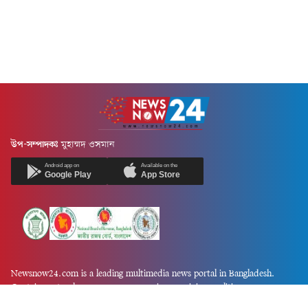
উপ-সম্পাদকঃ
মুহাম্মদ ওসমান
Android app on
Available on the
Google Play
App Store
Newsnow24.com is a leading multimedia news portal in Bangladesh.
Contains not only news, new news, views, opinion, politics,
entertainment, sports, lifestyle, travel, health, and others. We are