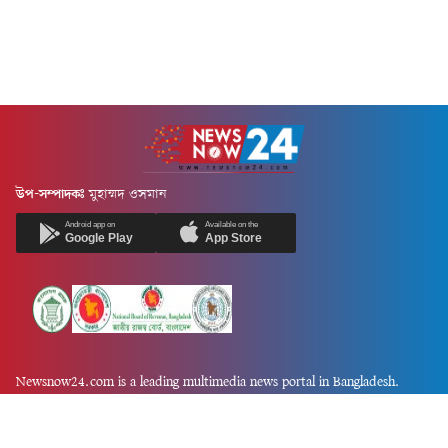
উপ-সম্পাদকঃ
মুহাম্মদ ওসমান
Android app on
Available on the
Google Play
App Store
Newsnow24.com is a leading multimedia news portal in Bangladesh.
Contains not only news, new news, views, opinion, politics,
entertainment, sports, lifestyle, travel, health, and others. We are
committed to focusing on Probash news all around the world with