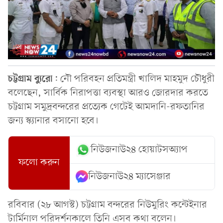
চট্টগ্রাম
ব্যুরো
: নৌ পরিবহন প্রতিমন্ত্রী খালিদ মাহমুদ চৌধুরী
বলেছেন, সার্বিক নিরাপত্তা ব্যবস্থা আরও জোরদার করতে
চট্টগ্রাম সমুদ্রবন্দরের প্রত্যেক গেটেই আমদানি-রফতানির
জন‍্য স্ক‍্যানার বসানো হবে।
নিউজনাউ২৪ হোয়াটসঅ্যাপ
ফলো করুন
নিউজনাউ২৪ ম্যাসেঞ্জার
রবিবার (২৮ আগস্ট) চট্টগ্রাম বন্দরের নিউমুরিং কন্টেইনার
টার্মিনাল পরিদর্শনকালে তিনি এসব কথা বলেন।