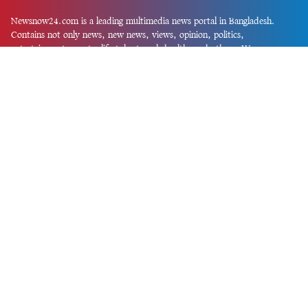
Newsnow24.com is a leading multimedia news portal in Bangladesh.
Contains not only news, new news, views, opinion, politics,
entertainment, sports, lifestyle, travel, health, and others. We are
committed to focusing on Probash news all around the world with
visuals.
তথ্য অধিদফতরের নিবন্ধন নম্বর :১৩৫
Dhaka Office:
House-55, Road-08, Block-D, Niketon, Gulshan-1,
Dhaka-1212.
Phone:
+880 1856 195 622
(WhatsApp)
Phone:
+880 1869 913 486
Chittagong office:
House-85/A, Road-7, 5th Floor, O.R.Nizam Road
R/A, 15 No. Bagmoniram,Panchlaish, Chattogram 4000.
Phone:
+880 1850 414 847
Phone:
+880 1313 427 319
Email:
newsnow24official@gmail.com
Design and Developed by
Md. Asif Iqbal
Privacy Policy
Contact Us