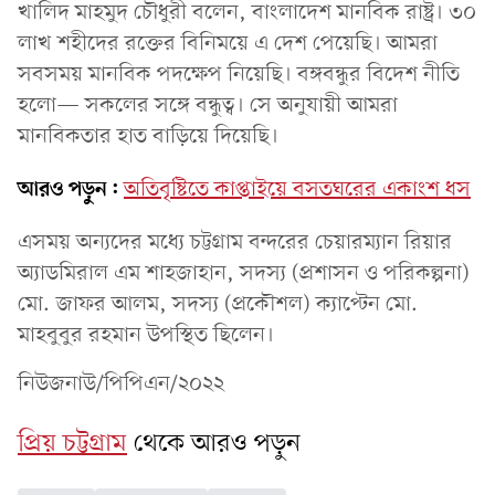
খালিদ মাহমুদ চৌধুরী বলেন, বাংলাদেশ মানবিক রাষ্ট্র। ৩০
লাখ শহীদের রক্তের বিনিময়ে এ দেশ পেয়েছি। আমরা
সবসময় মানবিক পদক্ষেপ নিয়েছি। বঙ্গবন্ধুর বিদেশ নীতি
হলো— সকলের সঙ্গে বন্ধুত্ব। সে অনুযায়ী আমরা
মানবিকতার হাত বাড়িয়ে দিয়েছি।
আরও পড়ুন:
অতিবৃষ্টিতে কাপ্তাইয়ে বসতঘরের একাংশ ধস
এসময় অন্যদের মধ‍্যে চট্টগ্রাম বন্দরের চেয়ারম‍্যান রিয়ার
অ্যাডমিরাল এম শাহজাহান, সদস‍্য (প্রশাসন ও পরিকল্পনা)
মো. জাফর আলম, সদস‍্য (প্রকৌশল) ক‍্যাপ্টেন মো.
মাহবুবুর রহমান উপস্থিত ছিলেন।
নিউজনাউ/পিপিএন/২০২২
প্রিয় চট্টগ্রাম
থেকে আরও পড়ুন