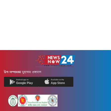
উপ-সম্পাদকঃ
মুহাম্মদ ওসমান
Android app on
Available on the
Google Play
App Store