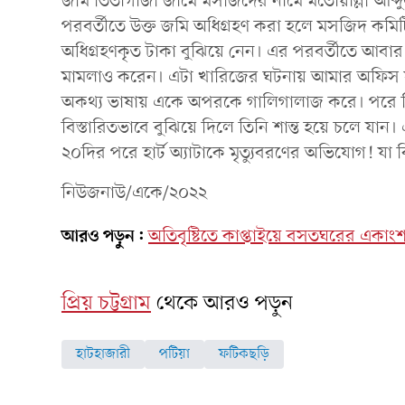
জমি তিতাগাজী জামে মসজিদের নামে মতোয়াল্লী আব্দু
পরবর্তীতে উক্ত জমি অধিগ্রহণ করা হলে মসজিদ কম
অধিগ্রহণকৃত টাকা বুঝিয়ে নেন। এর পরবর্তীতে আবার 
মামলাও করেন। এটা খারিজের ঘটনায় আমার অফিস সহক
অকথ্য ভাষায় একে অপরকে গালিগালাজ করে। পরে ত
বিস্তারিতভাবে বুঝিয়ে দিলে তিনি শান্ত হয়ে চলে 
২০দির পরে হার্ট অ্যাটাকে মৃত্যুবরণের অভিযোগ! যা বি
নিউজনাউ/একে/২০২২
আরও পড়ুন:
অতিবৃষ্টিতে কাপ্তাইয়ে বসতঘরের একাং
প্রিয় চট্টগ্রাম
থেকে আরও পড়ুন
হাটহাজারী
পটিয়া
ফটিকছড়ি