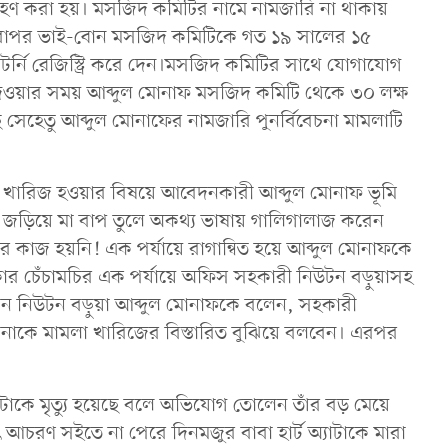
গ্রহণ করা হয়। মসজিদ কমিটির নামে নামজারি না থাকায়
অপরাপর ভাই-বোন মসজিদ কমিটিকে গত ১৯ সালের ১৫
াটর্নি রেজিস্ট্রি করে দেন।মসজিদ কমিটির সাথে যোগাযোগ
িল দেওয়ার সময় আব্দুল মোনাফ মসজিদ কমিটি থেকে ৩০ লক্ষ
ে সেহেতু আব্দুল মোনাফের নামজারি পুনর্বিবেচনা মামলাটি
াটি খারিজ হওয়ার বিষয়ে আবেদনকারী আব্দুল মোনাফ ভূমি
় জড়িয়ে মা বাপ তুলে অকথ্য ভাষায় গালিগালাজ করেন
াজ হয়নি! এক পর্যায়ে রাগান্বিত হয়ে আব্দুল মোনাফকে
ৎকার চেঁচামচির এক পর্যায়ে অফিস সহকারী নিউটন বড়ুয়াসহ
 তখন নিউটন বড়ুয়া আব্দুল মোনাফকে বলেন, সহকারী
নাকে মামলা খারিজের বিস্তারিত বুঝিয়ে বলবেন। এরপর
টাকে মৃত্যু হয়েছে বলে অভিযোগ তোলেন তাঁর বড় মেয়ে
ৎ আচরণ সইতে না পেরে দিনমজুর বাবা হার্ট অ্যাটাকে মারা