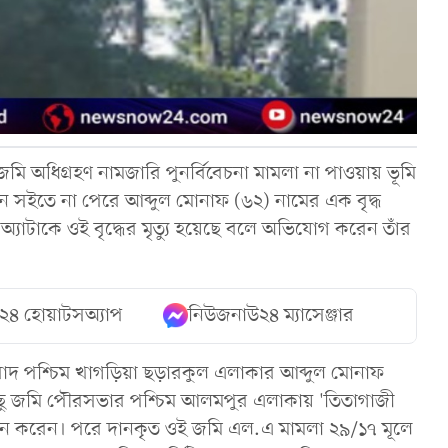
ি অধিগ্রহণ নামজারি পুনর্বিবেচনা মামলা না পাওয়ায় ভূমি
ন সইতে না পেরে আব্দুল মোনাফ (৬২) নামের এক বৃদ্ধ
্যাটাকে ওই বৃদ্ধের মৃত্যু হয়েছে বলে অভিযোগ করেন তাঁর
২৪ হোয়াটসঅ্যাপ
নিউজনাউ২৪ ম্যাসেঞ্জার
বাদ পশ্চিম খাগড়িয়া ছড়ারকুল এলাকার আব্দুল মোনাফ
য়া কিছু জমি পৌরসভার পশ্চিম আলমপুর এলাকায় 'তিতাগাজী
দান করেন। পরে দানকৃত ওই জমি এল.এ মামলা ২৯/১৭ মূলে