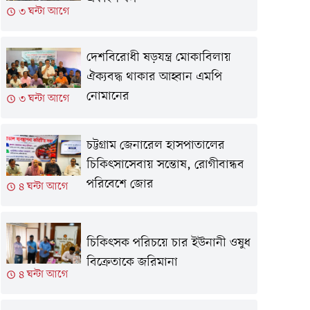
৩ ঘন্টা আগে
দেশবিরোধী ষড়যন্ত্র মোকাবিলায়
ঐক্যবদ্ধ থাকার আহ্বান এমপি
নোমানের
৩ ঘন্টা আগে
চট্টগ্রাম জেনারেল হাসপাতালের
চিকিৎসাসেবায় সন্তোষ, রোগীবান্ধব
পরিবেশে জোর
৪ ঘন্টা আগে
চিকিৎসক পরিচয়ে চার ইউনানী ওষুধ
বিক্রেতাকে জরিমানা
৪ ঘন্টা আগে