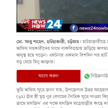
মো. আবু শাহেদ, হাটহাজারী, চট্টগ্রাম:
হাটহাজারীতে জম
অফিস সহকারীদের সাথে বাকবিতন্ডায় জড়িয়ে অপমা
অসুস্থ হয়ে পড়েন। এঘটনার একমাস বিশদিন পর হার্ট অ
বড় মেয়ে মিনু আক্তার।
ফলো করুন
নিউজনাউ
ভূমি অফিস সূত্রে জানা যায়, উপজেলার উত্তর ফতেয়া
(৬২) তাঁর স্ত্রী মৃত নুর বেগমের পৈত্রিক সূত্রে পাও
জামে মসজিদ' এর পক্ষে মসজিদ মতোয়াল্লীর কাছে 