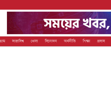
গ্রাম
সারাবিশ্ব
খেলা
বিনোদন
অর্থনীতি
শিক্ষা
প্রবাস