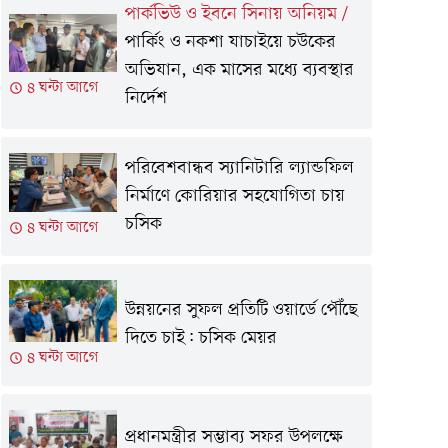
পার্কভিউ ও ইবনে সিনায় অনিয়ম
/
পার্কিং ও নকশা যাচাইয়ে চউকের
অভিযান, এক মাসের মধ্যে ব্যবস্থার
৪ ঘন্টা আগে
নির্দেশ
পরিবেশবান্ধব স্যানিটারি ল্যান্ডফিল
নির্মাণে কোরিয়ার সহযোগিতা চায়
চসিক
৪ ঘন্টা আগে
উন্নয়নের সুফল প্রতিটি ওয়ার্ডে পৌঁছে
দিতে চাই: চসিক মেয়র
৪ ঘন্টা আগে
প্রধানমন্ত্রীর সম্ভাব্য সফর উপলক্ষে