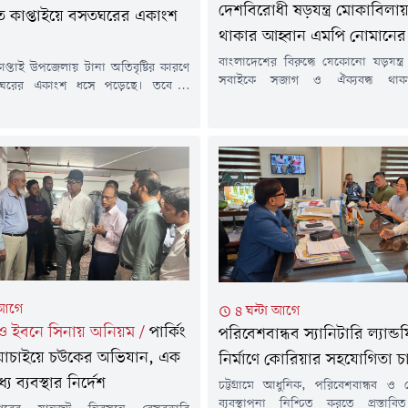
দেশবিরোধী ষড়যন্ত্র মোকাবিলায়
িতে কাপ্তাইয়ে বসতঘরের একাংশ
থাকার আহ্বান এমপি নোমানের
বাংলাদেশের বিরুদ্ধে যেকোনো ষড়যন্ত্
াপ্তাই উপজেলায় টানা অতিবৃষ্টির কারণে
সবাইকে সজাগ ও ঐক্যবদ্ধ থাক
ঘরের একাংশ ধসে পড়েছে। তবে এ
জানিয়েছেন চট্টগ্রাম-১০ আসনের সংসদ
ো হতাহত বা প্রাণহানির ঘটনা ঘটেনি।
আল নোমান।বৃহস্পতিবার (৬ আগস্ট) ব
র (৬ আগস্ট) বিকেল ৪টার দিকে উপজেলার
সুগন্ধা সিটি করপোরেশন আবাসিক এল
প্তাই ইউনিয়নের ঢাকাইয়া কলোনি এলাকায়
সমিতির উদ্যোগে বন্যায় ক্ষতিগ্রস্ত অ
ে বলে জানিয়েছেন কাপ্তাই উপজেলা
মাঝে খাদ্যসামগ্রী বিতরণ অনুষ্ঠানে প
মকর্তা রায়হানুল ইসলাম।ক্ষতিগ্রস্ত ব্যক্তি
বক্তব্যে তিনি এ আহ্বান জানান।সাঈ
(৫০)। তিনি উপজেলার...
বলেন, দুর্যোগের...
 আগে
৪ ঘন্টা আগে
 ও ইবনে সিনায় অনিয়ম
/
পার্কিং
পরিবেশবান্ধব স্যানিটারি ল্যান্
যাচাইয়ে চউকের অভিযান, এক
নির্মাণে কোরিয়ার সহযোগিতা 
ে ব্যবস্থার নির্দেশ
চট্টগ্রামে আধুনিক, পরিবেশবান্ধব ও ট
ব্যবস্থাপনা নিশ্চিত করতে প্রস্তাবিত