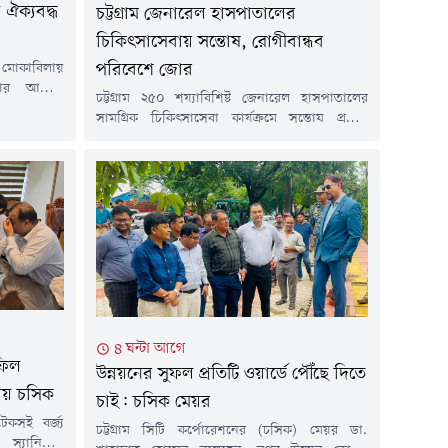
 ঐক্যবদ্ধ
চট্টগ্রাম জেনারেল হাসপাতালের
চিকিৎসাসেবায় সন্তোষ, রোগীবান্ধব
পরিবেশে জোর
র মোকাবিলায়
ার আহ্বান
চট্টগ্রাম ২৫০ শয্যাবিশিষ্ট জেনারেল হাসপাতালের
 সদস্য সাঈদ
সামগ্রিক চিকিৎসাসেবা কার্যক্রমে সন্তোষ প্রকাশ
িকেলে নগরের
করেছে হাসপাতাল ব্যবস্থাপনা কমিটি। একই সাথে
াকা কল্যাণ
হাসপাতালের কর্মপরিবেশ আরও রোগীবান্ধব করতে
সহায় মানুষের
প্রয়োজনীয় পদক্ষেপ নেওয়ার ওপর গুরুত্বারোপ করা
্রধান অতিথির
হয়েছে।বৃহস্পতিবার (৬ আগস্ট) সকালে হাসপাতাল
দ আল নোমান
ব্যবস্থাপনা কমিটির সভায় এ অভিমত তুলে ধরেন
সদস্যরা। বিএনপি সরকার ক্ষমতায় আসার পর
নতুনভাবে গঠিত হাসপাতাল ব্যবস্থাপনা কমিটির...
৪ ঘন্টা আগে
ডফিল
উন্নয়নের সুফল প্রতিটি ওয়ার্ডে পৌঁছে দিতে
চায় চসিক
চাই: চসিক মেয়র
েকসই বর্জ্য
চট্টগ্রাম সিটি কর্পোরেশনের (চসিক) মেয়র ডা.
 স্যানিটারি