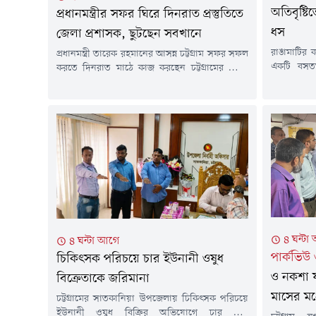
অতিবৃষ্ট
প্রধানমন্ত্রীর সফর ঘিরে দিনরাত প্রস্তুতিতে
ধস
জেলা প্রশাসক, ছুটছেন সবখানে
রাঙামাটির ক
প্রধানমন্ত্রী তারেক রহমানের আসন্ন চট্টগ্রাম সফর সফল
একটি বসত
করতে দিনরাত মাঠে কাজ করছেন চট্টগ্রামের জেলা
ঘটনায় কোন
প্রশাসক মোহাম্মদ জাহিদুল ইসলাম মিঞা।
বৃহস্পতিবা
সফরসূচিতে থাকা বাঁশখালী, হাটহাজারী ও শাহ
৪ নম্বর কা
আমানত আন্তর্জাতিক বিমানবন্দরের প্রস্তুতি নিখুঁত
এ ঘটনা ঘট
করতে প্রতিদিনই এক স্থান থেকে আরেক স্থানে ছুটে
নির্বাহী কর্
বেড়াচ্ছেন তিনি।জেলা প্রশাসনের কর্মকর্তাদের
মো. ইউনুস 
পাশাপাশি উপজেলা প্রশাসন, বিমানবন্দর কর্তৃপক্ষ,
আইনশৃঙ্খলা রক্ষাকারী বাহিনী,...
৪ ঘন্টা
৪ ঘন্টা আগে
পার্কভিউ
চিকিৎসক পরিচয়ে চার ইউনানী ওষুধ
ও নকশা 
বিক্রেতাকে জরিমানা
মাসের মধ্য
চট্টগ্রামের সাতকানিয়া উপজেলায় চিকিৎসক পরিচয়ে
ইউনানী ওষুধ বিক্রির অভিযোগে চার ভুয়া