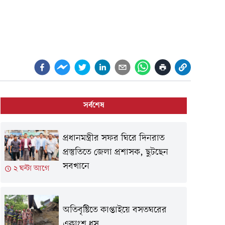
সর্বশেষ
প্রধানমন্ত্রীর সফর ঘিরে দিনরাত
প্রস্তুতিতে জেলা প্রশাসক, ছুটছেন
সবখানে
২ ঘন্টা আগে
অতিবৃষ্টিতে কাপ্তাইয়ে বসতঘরের
একাংশ ধস