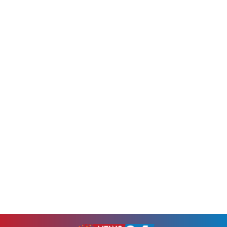
উদ্যোগে আয়োজিত এ কর্মসূচিতে
বাঁশখালী সফরের কথা রয়েছে।
বিভিন্ন রাজনৈতিক, সামাজিক ও
সফরকালে তিনি সাম্প্রতিক...
পেশাজীবী সংগঠনের নেতাকর্মীরা
অংশ...