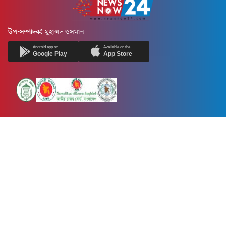
উপ-সম্পাদকঃ
মুহাম্মদ ওসমান
Android app on
Available on the
Google Play
App Store
Newsnow24.com is a leading multimedia news portal in Bangladesh.
Contains not only news, new news, views, opinion, politics,
entertainment, sports, lifestyle, travel, health, and others. We are
committed to focusing on Probash news all around the world with
visuals.
তথ্য অধিদফতরের নিবন্ধন নম্বর :১৩৫
Dhaka Office:
House-55, Road-08, Block-D, Niketon, Gulshan-1,
Dhaka-1212.
Phone:
+880 1856 195 622
(WhatsApp)
Phone:
+880 1869 913 486