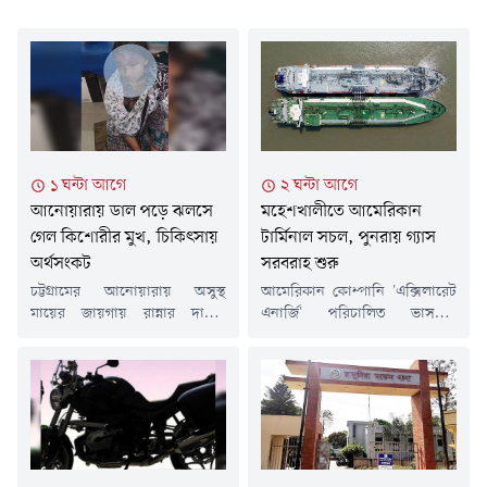
১ ঘন্টা আগে
২ ঘন্টা আগে
আনোয়ারায় ডাল পড়ে ঝলসে
মহেশখালীতে আমেরিকান
গেল কিশোরীর মুখ, চিকিৎসায়
টার্মিনাল সচল, পুনরায় গ্যাস
অর্থসংকট
সরবরাহ শুরু
চট্টগ্রামের আনোয়ারায় অসুস্থ
আমেরিকান কোম্পানি 'এক্সিলারেট
মায়ের জায়গায় রান্নার দায়িত্ব
এনার্জি' পরিচালিত ভাসমান
সামলাতে গিয়ে অসাবধানতাবশত
এলএনজি টার্মিনাল থেকে গ্যাস
গরম ডাল গায়ে পড়ে মুখমণ্ডল ও
সরবরাহ শুরু হয়েছে। ১৫ দিন বন্ধ
শরীরের বিভিন্ন অংশ মারাত্মকভাবে
থাকার পর বুধবার (৫ আগস্ট) রাত
ঝলসে গেছে আকলিমা আক্তার
সোয়া তিনটায় মেরামত শেষে
(১৪) নামে এক স্কুলছাত্রীর।
টার্মিনাল চালু হয়েছে। তবে গ্যাস
অর্থাভাবে উন্নত চিকিৎসা করাতে না
মিলছে মাত্র ১১৫ মিলিয়ন ঘনফুট।
পেরে বর্তমানে দিশেহারা হয়ে
এই টার্মিনালের মোট সক্ষমতা ৬০০