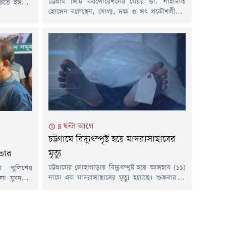
চট্টগ্রাম সিটি করপোরেশনের মেয়র ডা. শাহাদাত
জতে ইসলাম
হোসেন বলেছেন, যোগ্য, দক্ষ ও সৎ প্রকৌশলীদের
াহ বাবুনগরীর
নেতৃত্বে চট্টগ্রামের উন্নয়ন কার্যক্রম আরও গতিশীল
জানের সংসদ
হবে। প্রকৌশলীরা শুধু অবকাঠামো নির্মাণ করেন না,
ও ফটিকছড়ির
একটি আধুনিক, নিরাপদ ও টেকসই নগর গড়ে তোলার
র (৭ আগস্ট)
কারিগর হিসেবেও গুরুত্বপূর্ণ ভূমিকা রাখেন।শুক্রবার (৭
জামিয়াতুল
আগস্ট) বিকেলে চট্টগ্রাম পলিটেকনিক ইনস্টিটিউট
াদ্রাসায় এ
মিলনায়তনে আয়োজিত এক গুণীজন সংবর্ধনা...
৪ ঘন্টা আগে
চট্টগ্রামে বিদ্যুৎস্পৃষ্ট হয়ে মাদরাসাছাত্রের
মৃত্যু
েতার
চট্টগ্রামের লোহাগাড়ায় বিদ্যুৎস্পৃষ্ট হয়ে আসহাব (১১)
রে পুলিশের
নামে এক মাদরাসাছাত্রের মৃত্যু হয়েছে। শুক্রবার (৭
লা যুবদলের
আগস্ট) সকাল ৯টার দিকে উপজেলার সদর
ন, সন্দ্বীপ
ইউনিয়নের নেয়াজর টেক এলাকায় এ ঘটনা ঘটে।
্যবসার সাথে
নিহত আসহাব উপজেলার কলাউজান ইউনিয়নের পূর্ব
 ভারপ্রাপ্ত
কলাউজান মিয়াজীপাড়া এলাকার মো. ফারুকের
ন, বর্তমানে