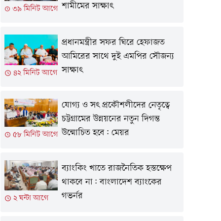
শামীমের সাক্ষাৎ
৩৯ মিনিট আগে
প্রধানমন্ত্রীর সফর ঘিরে হেফাজত
আমিরের সাথে দুই এমপির সৌজন্য
সাক্ষাৎ
৪২ মিনিট আগে
যোগ্য ও সৎ প্রকৌশলীদের নেতৃত্বে
চট্টগ্রামের উন্নয়নের নতুন দিগন্ত
উন্মোচিত হবে: মেয়র
৫৮ মিনিট আগে
ব্যাংকিং খাতে রাজনৈতিক হস্তক্ষেপ
থাকবে না: বাংলাদেশ ব্যাংকের
গভর্নর
২ ঘন্টা আগে