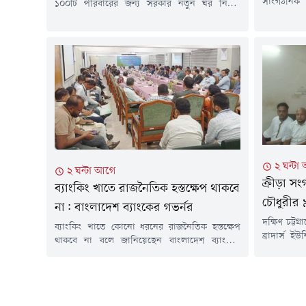
সাংগঠনিক 
১০০টি পরিবারের জন্য সরকার নতুন ঘর নির্মাণ
প্রশাসক ম
করেছে। আগামী রবিবার (৯ আগস্ট) বাঁশখালী সফরে
বাংলাদেশের 
গিয়ে প্রধানমন্ত্রী তারেক রহমান উপকারভোগীদের
সাথে সৌজন্
হাতে এসব ঘরের চাবি তুলে দেবেন।প্রধানমন্ত্রীর সফর
বিকেলে চট্
উপলক্ষে বাহারছড়া সমুদ্রসৈকতসংলগ্ন এলাকায় দুটি
আল জামিয়া
হেলিপ্যাড নির্মাণ করা হয়েছে। সেখানে মঞ্চ ও
মাদ্রাসায় এ 
প্যান্ডেল নির্মাণসহ শেষ মুহূর্তের প্রস্তুতি চলছে।...
চট্টগ্রাম সফর
২ ঘন্টা
২ ঘন্টা আগে
ক্রীড়া স
ব্যাংকিং খাতে রাজনৈতিক হস্তক্ষেপ থাকবে
চৌধুরীর ৯
না: বাংলাদেশ ব্যাংকের গভর্নর
দক্ষিণ চট্টগ
ব্যাংকিং খাতে কোনো ধরনের রাজনৈতিক হস্তক্ষেপ
ব্রাদার্স ইউ
থাকবে না বলে জানিয়েছেন বাংলাদেশ ব্যাংকের
সংগঠক মরহু
গভর্নর মো. মোস্তাকুর রহমান। একই সাথে ব্যাংকের
মৃত্যুবার্ষি
অনিয়মের ঘটনায় সর্বোচ্চ শাস্তির সুপারিশ করে
শুক্রবার (৭ 
পরিদর্শন প্রতিবেদন প্রস্তুতের জন্য কেন্দ্রীয় ব্যাংকের
দিনব্যাপী
পরিদর্শকদের নির্দেশ দিয়েছেন তিনি।শুক্রবার (৭
জিয়ারত, পু