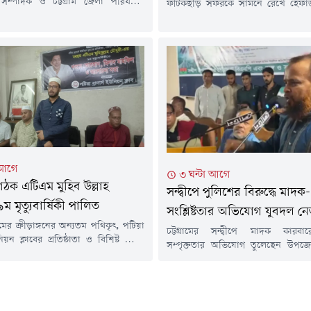
সম্পাদক ও চট্টগ্রাম জেলা পরিষদের
ফটিকছড়ি সফরকে সামনে রেখে হেফা
াহবুবুর রহমান শামীম হেফাজতে ইসলাম
বাংলাদেশের আমির আল্লামা শাহ মহিবুল্ল
আমীর আল্লামা মুহিব্বুল্লাহ বাবুনগরীর
সঙ্গে সৌজন্য সাক্ষাৎ করেছেন রাউ
য সাক্ষাৎ করেছেন।শুক্রবার (৭ আগস্ট)
সদস্য গিয়াস উদ্দীন কাদের চৌধুরী 
টগ্রামের ফটিকছড়ি উপজেলার ঐতিহ্যবাহী
সংসদ সদস্য সরোয়ার আলমগীর।শুক্রবা
তুল ইসলামিয়া আজিজুল উলূম বাবুনগর
জুমার নামাজের পর ফটিকছড়ির আল-
সাক্ষাৎ অনুষ্ঠিত হয়।প্রধানমন্ত্রীর আসন্ন
ইসলামিয়া আজিজুল উলুম বাবুনগর ম
কে কেন্দ্র করে সার্বিক...
সাক্ষাৎ অনুষ্ঠিত...
 আগে
৩ ঘন্টা আগে
ংগঠক এটিএম মুহিব উল্লাহ
সন্দ্বীপে পুলিশের বিরুদ্ধে মাদক-
ম মৃত্যুবার্ষিকী পালিত
সংশ্লিষ্টতার অভিযোগ যুবদল ন
্রামের ক্রীড়াঙ্গনের অন্যতম পথিকৃৎ, পটিয়া
চট্টগ্রামের সন্দ্বীপে মাদক কারবা
নিয়ন ক্লাবের প্রতিষ্ঠাতা ও বিশিষ্ট ক্রীড়া
সম্পৃক্ততার অভিযোগ তুলেছেন উপজে
ম এ. টি. এম. মুহিব উল্লাহ চৌধুরীর ৯ম
আহ্বায়ক নিঝুম খান। তিনি দাবি করেছে
কী নানা কর্মসূচির মধ্য দিয়ে পালিত হয়েছে।
থানার '১২ জন এসআই' সরাসরি মাদক ব
আগস্ট) ব্রাদার্স ইউনিয়ন ক্লাবের উদ্যোগে
জড়িত। তবে অভিযোগটি নাকচ করে থানার
 আয়োজিত কর্মসূচির মধ্যে ছিল কবর
কর্মকর্তা (ওসি) সুজন হালদার বলেছে
ষ্পস্তবক অর্পণ, পবিত্র কোরআন খতম,