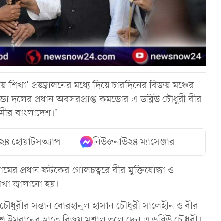
িজয় শিখা’ প্রজ্জ্বালনের মধ্যে দিয়ে চারদিনের বিজয় মঞ্চের
ন্ডো দলের প্রধান অবসরপ্রাপ্ত কমডোর এ ডব্লিউ চৌধুরী বীর
ামীর বাংলাদেশ।’
২৪ হোয়াটসঅ্যাপ
নিউজনাউ২৪ ম্যাসেঞ্জার
মের প্রধান ফটকের গোলচত্বরে বীর মুক্তিযোদ্ধা ও
খা জ্বালানো হয়।
িন চৌধুরীর সন্তান বোরহানুল হাসান চৌধুরী সালেহীন ও বীর
জেশ ইমরানের হাতে বিজয় মশাল তুলে দেন এ ডব্লিউ চৌধুরী।