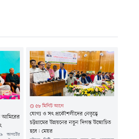
৫৮ মিনিট আগে
যোগ্য ও সৎ প্রকৌশলীদের নেতৃত্বে
জত আমিরের
চট্টগ্রামের উন্নয়নের নতুন দিগন্ত উন্মোচিত
ৎ
হবে: মেয়র
 ৯ আগস্টের