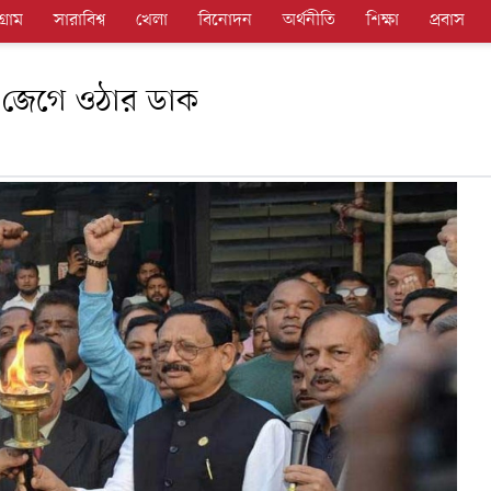
গ্রাম
সারাবিশ্ব
খেলা
বিনোদন
অর্থনীতি
শিক্ষা
প্রবাস
কে জেগে ওঠার ডাক