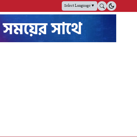
Select Language
▼