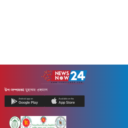
উপ-সম্পাদকঃ
মুহাম্মদ ওসমান
Android app on
Available on the
Google Play
App Store