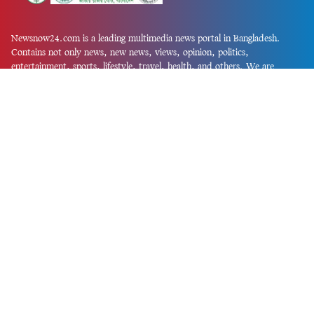
Newsnow24.com is a leading multimedia news portal in Bangladesh.
Contains not only news, new news, views, opinion, politics,
entertainment, sports, lifestyle, travel, health, and others. We are
committed to focusing on Probash news all around the world with
visuals.
তথ্য অধিদফতরের নিবন্ধন নম্বর :১৩৫
Dhaka Office:
House-55, Road-08, Block-D, Niketon, Gulshan-1,
Dhaka-1212.
Phone:
+880 1856 195 622
(WhatsApp)
Phone:
+880 1869 913 486
Chittagong office:
House-85/A, Road-7, 5th Floor, O.R.Nizam Road
R/A, 15 No. Bagmoniram,Panchlaish, Chattogram 4000.
Phone:
+880 1850 414 847
Phone:
+880 1313 427 319
Email:
newsnow24official@gmail.com
Design and Developed by
Md. Asif Iqbal
Privacy Policy
Contact Us