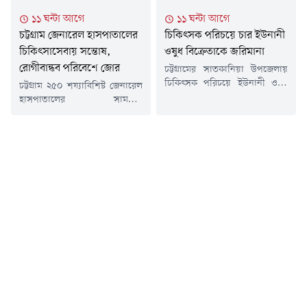
নির্বাহী কর্মকর্তা রায়হানুল ইসলাম।
মানুষের মাঝে খাদ্যসামগ্রী বিতরণ
১১ ঘন্টা আগে
১১ ঘন্টা আগে
ক্ষতিগ্রস্ত ব্যক্তি মো. ইউনুস (৫০)।
অনুষ্ঠানে প্রধান অতিথির বক্তব্যে
চট্টগ্রাম জেনারেল হাসপাতালের
চিকিৎসক পরিচয়ে চার ইউনানী
তিনি উপজেলার...
তিনি এ আহ্বান জানান।সাঈদ
চিকিৎসাসেবায় সন্তোষ,
আল নোমান বলেন, দুর্যোগের...
ওষুধ বিক্রেতাকে জরিমানা
রোগীবান্ধব পরিবেশে জোর
চট্টগ্রামের সাতকানিয়া উপজেলায়
চিকিৎসক পরিচয়ে ইউনানী ওষুধ
চট্টগ্রাম ২৫০ শয্যাবিশিষ্ট জেনারেল
বিক্রির অভিযোগে চার ভুয়া
হাসপাতালের সামগ্রিক
চিকিৎসককে আটক করে ভ্রাম্যমাণ
চিকিৎসাসেবা কার্যক্রমে সন্তোষ
আদালতের মাধ্যমে মোট ৪০ হাজার
প্রকাশ করেছে হাসপাতাল
টাকা জরিমানা করেছে উপজেলা
ব্যবস্থাপনা কমিটি। একই সাথে
প্রশাসন।বৃহস্পতিবার (৬ আগস্ট)
হাসপাতালের কর্মপরিবেশ আরও
বিকেলে উপজেলার কেঁওচিয়া
রোগীবান্ধব করতে প্রয়োজনীয়
ইউনিয়নের ৩ নম্বর ওয়ার্ডে এ ঘটনা
পদক্ষেপ নেওয়ার ওপর গুরুত্বারোপ
ঘটে।জরিমানাপ্রাপ্তরা হলেন-
করা হয়েছে।বৃহস্পতিবার (৬ আগস্ট)
জামালপুর সদর উপজেলার
সকালে হাসপাতাল ব্যবস্থাপনা
মুসলিমাবাদ এলাকার মোহাম্মদ
কমিটির সভায় এ অভিমত তুলে
হারুনুর রশিদ ইসলাম, মোহাম্মদ
ধরেন সদস্যরা। বিএনপি সরকার
সেলিম, মোহাম্মদ...
ক্ষমতায় আসার পর নতুনভাবে
গঠিত হাসপাতাল ব্যবস্থাপনা
কমিটির...