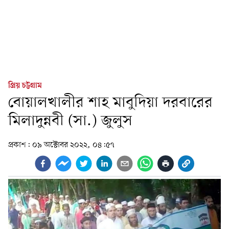
প্রিয় চট্টগ্রাম
বোয়ালখালীর শাহ মাবুদিয়া দরবারের
মিলাদুন্নবী (সা.) জুলুস
প্রকাশ:
০৯ অক্টোবর ২০২২, ০৪:৫৭