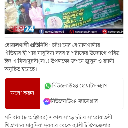
বোয়ালখালী
প্রতিনিধি
: চট্টগ্রামের বোয়ালখালীর
ঐতিহ্যবাহী শাহ মাবুদিয়া দরবার শরীফের উদ্যোগে পবিত্র
ঈদ এ মিলাদুন্নবী(সা.) উপলক্ষ্যে জশনে জুলুস ও র‌্যালী
অনুষ্ঠিত হয়েছে।
নিউজনাউ২৪ হোয়াটসঅ্যাপ
ফলো করুন
নিউজনাউ২৪ ম্যাসেঞ্জার
শনিবার (৮ অক্টোবর) সকাল সাড়ে ৮টায় সারোয়াতলী
খিতাপচর মাবুদিয়া দরবার থেকে র‌্যালীটি উপজেলার