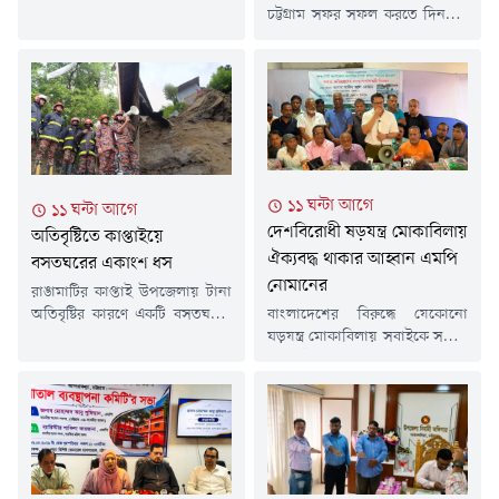
পশ্চিম মাদারবাড়ি এলাকায় ৪৫
চট্টগ্রাম সফর সফল করতে দিনরাত
বছর বয়সি মো. শাহীনকে (৪৫)
মাঠে কাজ করছেন চট্টগ্রামের জেলা
ছুরিকাঘাত করা হয়।সদরঘাট থানার
প্রশাসক মোহাম্মদ জাহিদুল ইসলাম
পরিদর্শক (তদন্ত) মো. হাবিব
মিঞা। সফরসূচিতে থাকা
বলেন, "ছুরিকাঘাতের খবর শুনে
বাঁশখালী, হাটহাজারী ও শাহ
পুলিশ ঘটনাস্থলে গেছে। কী কারণে
আমানত আন্তর্জাতিক বিমানবন্দরের
তাকে ছুরিকাঘাত করা হয়েছে তা
প্রস্তুতি নিখুঁত করতে প্রতিদিনই এক
নিশ্চিত হওয়া যায়নি। বিষয়টি
স্থান থেকে আরেক স্থানে ছুটে
আমরা খতিয়ে দেখছি।"চমেক...
বেড়াচ্ছেন তিনি।জেলা প্রশাসনের
১১ ঘন্টা আগে
১১ ঘন্টা আগে
কর্মকর্তাদের পাশাপাশি উপজেলা
দেশবিরোধী ষড়যন্ত্র মোকাবিলায়
অতিবৃষ্টিতে কাপ্তাইয়ে
প্রশাসন, বিমানবন্দর কর্তৃপক্ষ,
ঐক্যবদ্ধ থাকার আহ্বান এমপি
আইনশৃঙ্খলা রক্ষাকারী বাহিনী,...
বসতঘরের একাংশ ধস
নোমানের
রাঙামাটির কাপ্তাই উপজেলায় টানা
অতিবৃষ্টির কারণে একটি বসতঘরের
বাংলাদেশের বিরুদ্ধে যেকোনো
একাংশ ধসে পড়েছে। তবে এ
ষড়যন্ত্র মোকাবিলায় সবাইকে সজাগ
ঘটনায় কোনো হতাহত বা
ও ঐক্যবদ্ধ থাকার আহ্বান
প্রাণহানির ঘটনা ঘটেনি।
জানিয়েছেন চট্টগ্রাম-১০ আসনের
বৃহস্পতিবার (৬ আগস্ট) বিকেল
সংসদ সদস্য সাঈদ আল নোমান।
৪টার দিকে উপজেলার ৪ নম্বর
বৃহস্পতিবার (৬ আগস্ট) বিকেলে
কাপ্তাই ইউনিয়নের ঢাকাইয়া
নগরের সুগন্ধা সিটি করপোরেশন
কলোনি এলাকায় এ ঘটনা ঘটে বলে
আবাসিক এলাকা কল্যাণ সমিতির
জানিয়েছেন কাপ্তাই উপজেলা
উদ্যোগে বন্যায় ক্ষতিগ্রস্ত অসহায়