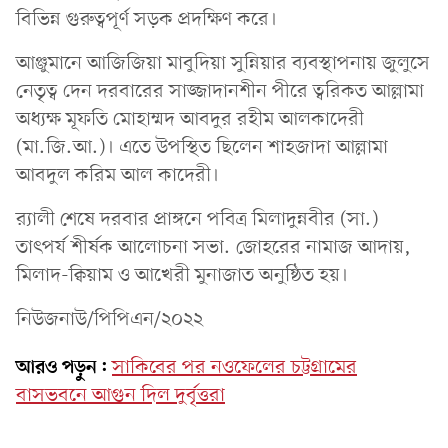
বিভিন্ন গুরুত্বপূর্ণ সড়ক প্রদক্ষিণ করে।
আঞ্জুমানে আজিজিয়া মাবুদিয়া সুন্নিয়ার ব্যবস্থাপনায় জুলুসে
নেতৃত্ব দেন দরবারের সাজ্জাদানশীন পীরে ত্বরিকত আল্লামা
অধ্যক্ষ মূফতি মোহাম্মদ আবদুর রহীম আলকাদেরী
(মা.জি.আ.)। এতে উপস্থিত ছিলেন শাহজাদা আল্লামা
আবদুল করিম আল কাদেরী।
র‌্যালী শেষে দরবার প্রাঙ্গনে পবিত্র মিলাদুন্নবীর (সা.)
তাৎপর্য শীর্ষক আলোচনা সভা. জোহরের নামাজ আদায়,
মিলাদ-ক্বিয়াম ও আখেরী মুনাজাত অনুষ্ঠিত হয়।
নিউজনাউ/পিপিএন/২০২২
আরও পড়ুন:
সাকিবের পর নওফেলের চট্টগ্রামের
বাসভবনে আগুন দিল দুর্বৃত্তরা