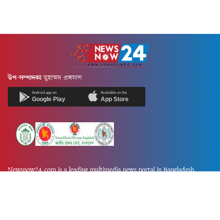
উপ-সম্পাদকঃ
মুহাম্মদ ওসমান
Android app on
Available on the
Google Play
App Store
Newsnow24.com is a leading multimedia news portal in Bangladesh.
Contains not only news, new news, views, opinion, politics,
entertainment, sports, lifestyle, travel, health, and others. We are
committed to focusing on Probash news all around the world with
visuals.