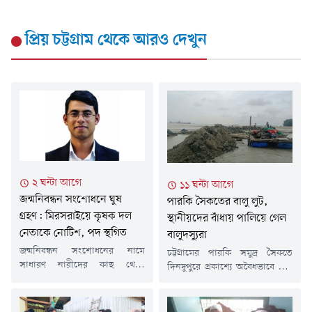
প্রিয় চট্টগ্রাম
থেকে আরও দেখুন
২ ঘন্টা আগে
১১ ঘন্টা আগে
জন্মনিবন্ধন সংশোধনে ঘুষ
পারকি সৈকতের বালু লুট,
গ্রহণ: মিরসরাইয়ে কৃষক দল
স্থানীয়দের বাঁধায় পালিয়ে গেল
নেতাকে নোটিশ, পদ স্থগিত
বালুদস্যুরা
জন্মনিবন্ধন সংশোধনের নামে
চট্টগ্রামের পারকি সমুদ্র সৈকতে
সাধারণ নারীদের কাছ থেকে
দিনদুপুরে প্রকাশ্যে অবৈধভাবে বালু
বেআইনিভাবে অর্থ আদায়ের
তোলার সময় স্থানীয় বাসিন্দাদের
অভিযোগে চট্টগ্রামের মিরসরাইয়ে
বাঁধার মুখে পালিয়ে গেছে
এক বিএনপি সমর্থিত কৃষক দল
বালুদস্যুরা। শুক্রবার (৭ আগস্ট)