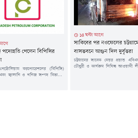
 থানার উপপরিদর্শক (এসআই) মো.
বাস্তবায়নের পথ সুগম হবে।শুক্রবার
য়া জানান, সালাহ উদ্দীন...
সরেজমিনে দেখা যায়, উপজেলার...
১৪ ঘন্টা আগে
সাকিবের পর নওফেলের চট্টগ্রাম
 আগে
 পদোন্নতি পেলেন বিপিসির
বাসভবনে আগুন দিল দুর্বৃত্তরা
ন
চট্টগ্রামের সাবেক মেয়র প্রয়াত এবিএ
চৌধুরী ও কার্যক্রম নিষিদ্ধ আওয়ামী 
পেট্রোলিয়াম করপোরেশনের (বিপিসি)
মন্ত্রী মহিবুল হাসান চৌধুরী নওফেলের
 এবং জ্বালানি ও খনিজ সম্পদ বিভাগের
বাসভবনে আবারও আগুন দেওয়ার ঘট
 সচিব মো. জিয়াউল হককে সচিব পদে
সিসিটিভির দৃশ্যে দেখা যায় একদল দুর্ব
দেওয়া হয়েছে।বৃহস্পতিবার (৬ আগস্ট)
বোমাসদৃশ বস্তু নিক্ষেপের পর আগুন দে
ন্ত্রণালয় থেকে জারি করা এক প্রজ্ঞাপনে
এগিয়ে এলে দুর্বৃত্তরা পালিয়ে যায়।বৃ
োন্নতি দিয়ে একই বিভাগের (জ্বালানি ও
আগস্ট) দিবাগত রাত সাড়ে...
 বিভাগ) সচিব হিসেবে পদায়ন করা হয়।
ন্ত্রণালয়ের সিনিয়র সহকারী সচিব...