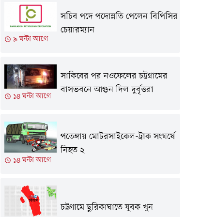
সচিব পদে পদোন্নতি পেলেন বিপিসির
চেয়ারম্যান
৯ ঘন্টা আগে
সাকিবের পর নওফেলের চট্টগ্রামের
বাসভবনে আগুন দিল দুর্বৃত্তরা
১৪ ঘন্টা আগে
পতেঙ্গায় মোটরসাইকেল-ট্রাক সংঘর্ষে
নিহত ২
১৪ ঘন্টা আগে
চট্টগ্রামে ছুরিকাঘাতে যুবক খুন