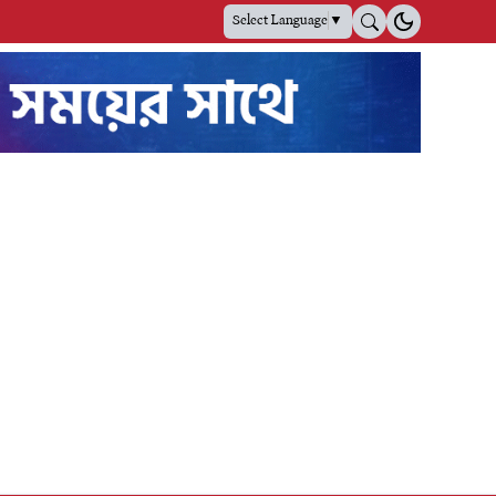
Select Language
▼