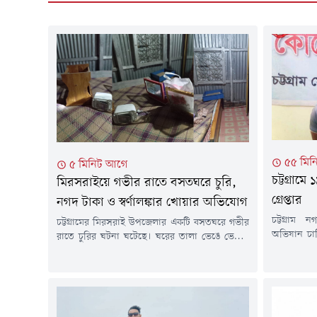
৫৫ মিন
৫ মিনিট আগে
চট্টগ্রাম
মিরসরাইয়ে গভীর রাতে বসতঘরে চুরি,
গ্রেপ্তার
নগদ টাকা ও স্বর্ণালঙ্কার খোয়ার অভিযোগ
চট্টগ্রাম
চট্টগ্রামের মিরসরাই উপজেলার একটি বসতঘরে গভীর
অভিযান চা
রাতে চুরির ঘটনা ঘটেছে। ঘরের তালা ভেঙে ভেতরে
দুলালকে গ্র
প্রবেশ করে নগদ অর্থ, স্বর্ণালঙ্কার ও মূল্যবান মালামাল
সকালে গো
চুরি করে নিয়ে যাওয়ার অভিযোগ করেছেন ভুক্তভোগী
এলাকায় অভি
পরিবার।বুধবার (৬ আগস্ট) দিবাগত রাতে উপজেলার
গ্রেপ্তার সা
মিঠানালা ইউনিয়নের ১ নম্বর ওয়ার্ডের শেখ রুহুল
এলাকার ব
আমিন বাড়িতে মৃত আক্তার হোসেনের বসতঘরে এ