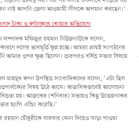
র, এগুলো উইথড্র কর। এর পর সবাই একসাথে দাড়িয়ে এর
রেন নাই আপনি জেলা আওয়ামী লীগকে অপমান করছেন।’
গদ টাকা ও স্বর্ণালঙ্কার খোয়ার অভিযোগ
াধারণ সম্পাদক মফিজুর রহমান নিউজনাউকে বলেন,
কারণে দলের ভাবমূর্তি ক্ষুণ্ন হচ্ছে। আমরা প্রায়ই সংগঠনের
ি আমার ওপর ক্ষুব্ধ ছিলেন। তারপরও বর্ধিত সভার বিষয়ে
ল মাহমুদ স্বপন উপস্থিত সাংবাদিকদের বলেন, ‘এটা ছিল
 মতপার্থক্যের বিষয় উঠে আসে। স্বাভাবিকভাবেই আলোচনা
াকবিতণ্ডা হয়। আজকের (শনিবার) সভায়ও কিছু ‍উত্তেজনাকর
ার হ্যাপি এন্ডিং করেছি।’
জুর রহমান চৌধুরীকে বারবার ফোন দিয়েও সাড়া পাওয়া