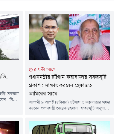
৫ ঘন্টা আগে
কছড়ি,
প্রধানমন্ত্রীর চট্টগ্রাম-কক্সবাজার সফরসূচি
প্রকাশ: সাক্ষাৎ করবেন হেফাজত
আমিরের সাথে
টিকছড়ি সফরকে
বেশ বিরাজ
আগামী ৯ আগস্ট (রবিবার) চট্টগ্রাম ও কক্সবাজার সফর
 বাহিনী এবং
করবেন প্রধানমন্ত্রী তারেক রহমান। সফরসূচি অনুযায়ী,
নেতাকর্মীরা
সফরে ফটিকছড়ির আল-জামিয়াতুল ইসলামিয়া
তি নিচ্ছেন।
আজিজুল উলুম বাবুনগর মাদ্রাসায় হেফাজতে
রের মাধ্যমে
ইসলামের আমির আল্লামা শাহ মুহিব্বুল্লাহ বাবুনগরীর
্ত দাবিগুলো
সঙ্গে সৌজন্য সাক্ষাৎ ও কুশল বিনিময় করবেন তিনি।