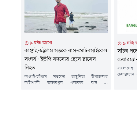
কোতোয়ালী
ঘটনা...
সেকান্তর মি
৯ ঘন্টা আগে
৯ ঘন্টা
কাপ্তাই-চট্টগ্রাম সড়কে বাস-মোটরসাইকেল
সচিব পদে
সংঘর্ষ: ইউপি সদস্যের ছেলে রাসেল
চেয়ারম্যা
নিহত
বাংলাদেশ 
চেয়ারম্যান
কাপ্তাই-চট্টগ্রাম সড়কের রাঙ্গুনিয়া উপজেলার
অতিরিক্ত
কাটাখালী তক্তারপুল এলাকায় বাস ও
পদোন্নতি 
মোটরসাইকেলের মুখোমুখি সংঘর্ষে মো. রাসেল (২৩)
জনপ্রশাসন ম
নামে এক তরুণের মর্মান্তিক মৃত্যু হয়েছে। দুর্ঘটনায় তাঁর
তাঁকে এ পদ
ডান পা উরু থেকে পুরোপুরি বিচ্ছিন্ন হয়ে যায়।
খনিজ সম্পদ
বৃহস্পতিবার (৬ আগস্ট) রাত ১০টার দিকে এই দুর্ঘটনা
জনপ্রশাসন ম
ঘটে।নিহত রাসেল রাঙামাটির কাপ্তাই উপজেলার ২
নম্বর রাইখালী ইউনিয়নের ৩ নম্বর...