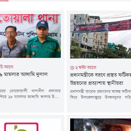
িট আগে
২ ঘন্টা আগে
ে ১৯ মামলার আসামি দুলাল
প্রধানমন্ত্রীকে বরণে প্রস্তুত ফটি
উন্নয়নের প্রত্যাশায় স্থানীয়রা
 নগরের কোতোয়ালী থানাধীন এলাকায়
প্রধানমন্ত্রী তারেক রহমানের আসন্ন ফ
লিয়ে ১৯ মামলার আসামি সালাহ উদ্দীন
ঘিরে উপজেলাজুড়ে উৎসবমুখর পরি
েপ্তার করেছে পুলিশ।শুক্রবার (৭ আগস্ট)
করছে। প্রশাসন, আইনশৃঙ্খলা রক্ষাকারী
পন সংবাদের ভিত্তিতে কোতোয়ালী
বিএনপি ও এর অঙ্গ-সহযোগী সংগঠনের 
যান চালিয়ে তাকে গ্রেপ্তার করা হয়।
সফর সফল করতে শেষ মুহূর্তের প্রস্তু
লাহ উদ্দীন দুলাল খাতুনগঞ্জ আমির মার্কেট
অন্যদিকে স্থানীয়দের প্রত্যাশা, এ সফ
াসিন্দা।অভিযানে নেতৃত্ব দেওয়া
ফটিকছড়ির দীর্ঘদিনের উন্নয়ন-সংক্রান