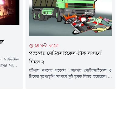
 (৭ আগস্ট)
প্রধানমন্ত্রীর কার্যালয়ের প্রটোকল শাখা থেকে প্রকাশিত
সূচি অনুযায়ী, সফরের দিন সকাল ৮টা ৪৫ মিনিটে...
ের
১৪ ঘন্টা আগে
পতেঙ্গায় মোটরসাইকেল-ট্রাক সংঘর্ষে
ম মহিউদ্দিন
নিহত ২
লীগের সাবেক
চট্টগ্রাম নগরের পতেঙ্গা এলাকায় মোটরসাইকেল ও
 চশমা হিলের
ট্রাকের মুখোমুখি সংঘর্ষে দুই যুবক নিহত হয়েছেন। এ
না ঘটেছে।
ঘটনায় আরেকজন আহত অবস্থায় হাসপাতালে
ৃত্ত পেট্রোল
চিকিৎসাধীন আছেন।বৃহস্পতিবার (৬ আগস্ট) রাত ১০
খে স্থানীয়রা
টার দিকে নগরের কাঠগড় জেলেপাড়া লিংক রোড
হস্পতিবার (৬
এলাকায় এ দুর্ঘটনা ঘটে।এ দুর্ঘটনায় আহতদের রাত
সাড়ে ১০টার দিকে চট্টগ্রাম মেডিকেল কলেজ (চমেক)
হাসপাতালে নিয়ে আসা হলে...