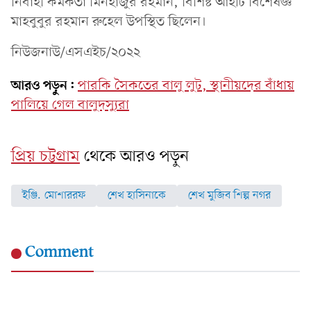
নির্বাহী কর্মকর্তা মিনহাজুর রহমান, বিশিষ্ট আইটি বিশেষজ্ঞ
মাহবুবুর রহমান রুহেল উপস্থিত ছিলেন।
নিউজনাউ/এসএইচ/২০২২
আরও পড়ুন:
পারকি সৈকতের বালু লুট, স্থানীয়দের বাঁধায়
পালিয়ে গেল বালুদস্যুরা
প্রিয় চট্টগ্রাম
থেকে আরও পড়ুন
ইঞ্জি. মোশাররফ
শেখ হাসিনাকে
শেখ মুজিব শিল্প নগর
Comment