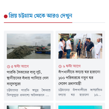
প্রিয় চট্টগ্রাম
থেকে আরও দেখুন
৬ ঘন্টা আগে
৫ ঘন্টা আগে
বাঁশখালীতে বন্যায় ঘর হারানো
পারকি সৈকতের বালু লুট,
১০০ পরিবারকে নতুন ঘর
স্থানীয়দের বাঁধায় পালিয়ে গেল
দেবেন প্রধানমন্ত্রী
বালুদস্যুরা
চট্টগ্রামের বাঁশখালীতে সাম্প্রতিক
চট্টগ্রামের পারকি সমুদ্র সৈকতে
বন্যায় ঘর হারানো ১০০টি
দিনদুপুরে প্রকাশ্যে অবৈধভাবে বালু
পরিবারের জন্য সরকার নতুন ঘর
তোলার সময় স্থানীয় বাসিন্দাদের
নির্মাণ করেছে। আগামী রবিবার (৯
বাঁধার মুখে পালিয়ে গেছে