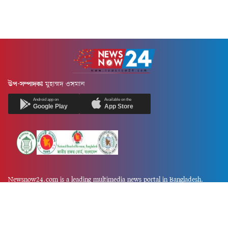
উপ-সম্পাদকঃ
মুহাম্মদ ওসমান
Android app on
Available on the
Google Play
App Store
Newsnow24.com is a leading multimedia news portal in Bangladesh.
Contains not only news, new news, views, opinion, politics,
entertainment, sports, lifestyle, travel, health, and others. We are
committed to focusing on Probash news all around the world with
visuals.