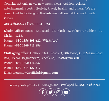
Contains not only news, new news, views, opinion, politics,
entertainment, sports, lifestyle, travel, health, and others. We are
committed to focusing on Probash news all around the world with
visuals.
তথ্য অধিদফতরের নিবন্ধন নম্বর :১৩৫
Dhaka Office:
House-55, Road-08, Block-D, Niketon, Gulshan-1,
Dhaka-1212.
Phone:
+880 1856 195 622
(WhatsApp)
Phone:
+880 1869 913 486
Chittagong office:
House-85/A, Road-7, 5th Floor, O.R.Nizam Road
R/A, 15 No. Bagmoniram,Panchlaish, Chattogram 4000.
Phone:
+880 1850 414 847
Phone:
+880 1313 427 319
Email:
newsnow24official@gmail.com
Design and Developed by
Md. Asif Iqbal
Privacy Policy
Contact Us