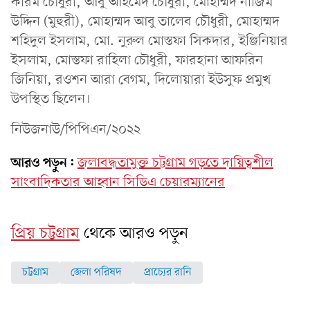
করিম চৌধুরী, আবু আহমেদ চৌধুরী, মোহাম্মদ নাজিম
উদ্দিন (মুহুরী), মোহাম্মদ আবু তালেব চৌধুরী, মোহাম্মদ
শহিদুল ইসলাম, মো. নুরুল মোস্তফা সিকদার, ইঞ্জিনিয়ার
ইসলাম, মোস্তফা রাহিলা চৌধুরী, ফারহানা আফরিন
জিনিয়া, রওশন আরা বেগম, দিলোয়ারা ইউসুফ প্রমুখ
উপস্থিত ছিলেন।
নিউজনাউ/পিপিএন/২০২২
আরও পড়ুন:
জলাবদ্ধতামুক্ত চট্টগ্রাম গড়তে দায়িত্বশীল
সাংবাদিকতার আহ্বান সিডিএ চেয়ারম্যানের
প্রিয় চট্টগ্রাম
থেকে আরও পড়ুন
চট্টগ্রাম
জেলা পরিষদ
প্রাচ্যের রানি