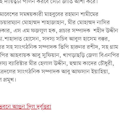
 সেই দায়িত্বটা পালন করবে সেটা জাতি আশা করে।
মাবেশের সমন্বয়কারী মাহবুবের রহমান শামীমের
ারম্যান মোহাম্মদ শাহাজাহান, মীর মোহাম্মদ নাসির
্দকার, এস এম ফজলুল হক, প্রচার সম্পাদক শহীদ উদ্দীন
 ডা.শাহাদাত হোসেন, সদস্য সচিব আবুল হাসেম বক্কর,
এনপির সহ সাংগঠনিক সম্পাদক ভিপি হারুনর রশীদ, সহ গ্রাম
নপির আহবায়ক আবু সুফিয়ান, খাগড়াছড়ি জেলা বিএনপির
য ব্যারিস্টার মীর হেলাল উদ্দীন, হুম্মাম কাদের চৌধুরী,
ছাত্রদলের সাংগঠনিক সম্পাদক আবু আফসান ইয়াহিয়া,
প্রমূখ।
নে আগুন দিল দুর্বৃত্তরা