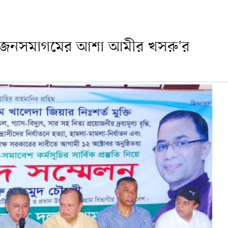
পুল জনসমাগমের আশা আমীর খসরু'র