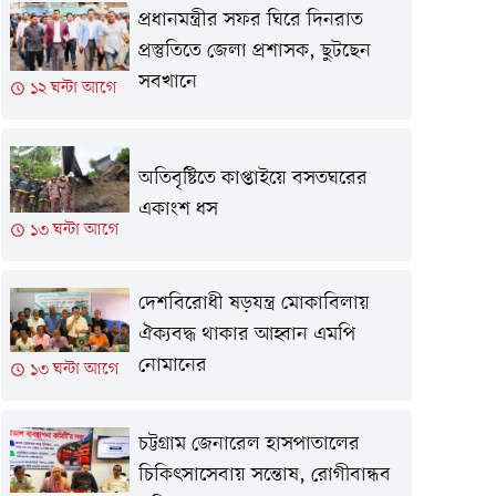
প্রধানমন্ত্রীর সফর ঘিরে দিনরাত
প্রস্তুতিতে জেলা প্রশাসক, ছুটছেন
সবখানে
১২ ঘন্টা আগে
অতিবৃষ্টিতে কাপ্তাইয়ে বসতঘরের
একাংশ ধস
১৩ ঘন্টা আগে
দেশবিরোধী ষড়যন্ত্র মোকাবিলায়
ঐক্যবদ্ধ থাকার আহ্বান এমপি
নোমানের
১৩ ঘন্টা আগে
চট্টগ্রাম জেনারেল হাসপাতালের
চিকিৎসাসেবায় সন্তোষ, রোগীবান্ধব