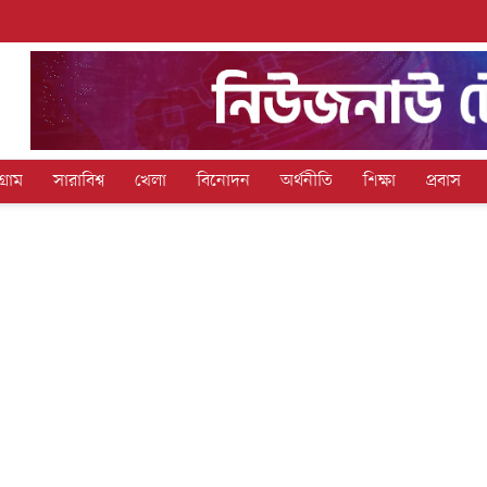
গ্রাম
সারাবিশ্ব
খেলা
বিনোদন
অর্থনীতি
শিক্ষা
প্রবাস