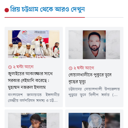
প্রিয় চট্টগ্রাম
থেকে আরও দেখুন
২ ঘন্টা আগে
২ ঘন্টা আগে
জুলাইয়ের আকাঙ্ক্ষার সাথে
বোয়ালখালীতে পুকুরে ডুবে
সরকার বেইমানি করেছে:
বৃদ্ধের মৃত্যু
মুহাম্মদ নজরুল ইসলাম
চট্টগ্রামের বোয়ালখালী উপজেলায়
বাংলাদেশ জামায়াতে ইসলামীর
পুকুরে ডুবে দিলীপ সর্দার (৬০)
কেন্দ্রীয় কর্মপরিষদ সদস্য ও চট্টগ্রাম
নামে এক বৃদ্ধের মৃত্যু হয়েছে।
মহানগর আমির মুহাম্মদ নজরুল
বৃহস্পতিবার (৬ আগস্ট) দুপুর ১২টার
ইসলাম বলেছেন, জুলাই
দিকে তিনি বাড়ি থেকে বের হন।
গণঅভ্যুত্থানের চেতনা ছিল
পরে দুপুর ২টার দিকে স্থানীয়রা
বৈষম্যহীন, ন্যায়ভিত্তিক ও
উপজেলার আমুচিয়া ইউনিয়নের