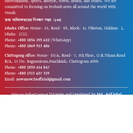
entertainment, sports, lifestyle, travel, health, and others. We are
committed to focusing on Probash news all around the world with
visuals.
তথ্য অধিদফতরের নিবন্ধন নম্বর :১৩৫
Dhaka Office:
House-55, Road-08, Block-D, Niketon, Gulshan-1,
Dhaka-1212.
Phone:
+880 1856 195 622
(WhatsApp)
Phone:
+880 1869 913 486
Chittagong office:
House-85/A, Road-7, 5th Floor, O.R.Nizam Road
R/A, 15 No. Bagmoniram,Panchlaish, Chattogram 4000.
Phone:
+880 1850 414 847
Phone:
+880 1313 427 319
Email:
newsnow24official@gmail.com
Design and Developed by
Md. Asif Iqbal
Privacy Policy
Contact Us