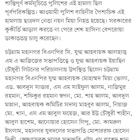
শান্তিপূর্ণ কর্মসূচিতে পুলিশের এই হামলা ছিল
পূর্বপরিকল্পিত। আওয়ামী পুলিশ বাহিনীর পৈশাচিক এই
হামলায় ছাত্রদল নেতা নয়ন মিয়া নিহত হয়েছে। সরকারের
কুকীর্তি আড়াল করতে না পেরে শেখ হাসিনা বেপরোয়া
ডাকাততন্ত্র চালু করেছেন।
চট্টগ্রাম মহানগর বিএনপির সি. যুগ্ম আহবায়ক আলহাজ্ব
এম এ আজিজের সভাপতিত্বে ও যুগ্ম আহবায়ক ইয়াছিন
চৌধুরী লিটনের পরিচালনায় উপস্থিত ছিলেন চট্টগ্রাম
মহানগর বিএনপির যুগ্ম আহবায়ক মোহাম্মদ মিয়া ভোলা,
এড. আবদুস সাত্তার, এস এম সাইফুল আলম, নাজিমুর
রহমান, শফিকুর রহমান স্বপন, মো. শাহ আলম, আবদুল
মান্নান, আহবায়ক কমিটির সদস্য মাহবুব আলম, নিয়াজ
মো. খান, এস এম আবুল ফয়েজ, আর ইউ চৌধুরী শাহীন,
আবুল হাশেম, আনোয়ার হোসেন লিপু, মো. কামরুল
ইসলাম, মহানগর যুবদলের সভাপতি মোশাররফ হোসেন
দিপ্তী, স্বেচ্ছাসেবক দলের সভাপতি এইচ এম রাশেদ খান,