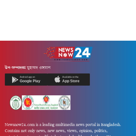
বিরুদ্ধে নাশকতা, মাদক ও বন
আরাকান সড়কের রায়খালী
আইনসহ বিভিন্ন অভিযোগে মামলা
এলাকায় এ দুর্ঘটনা ঘটেছে।
রয়েছে।পুলিশ জানায়, ২০২৫
আহতরা হলেন, পশ্চিম গোমদণ্ডী
সালের জানুয়ারি মাসে দায়ের
চরখিজিরপুরের অটোরিকশা চালক
হওয়া একটি নাশকতা মামলায়
মো.সায়েম (২৫), যাত্রী পশ্চিম
রাঙ্গুনিয়া উপজেলা...
শাকপুরার একই পরিবারের রত্না দাশ
(৪২), রুনা...
উপ-সম্পাদকঃ
মুহাম্মদ ওসমান
Android app on
Available on the
Google Play
App Store
Newsnow24.com is a leading multimedia news portal in Bangladesh.
Contains not only news, new news, views, opinion, politics,