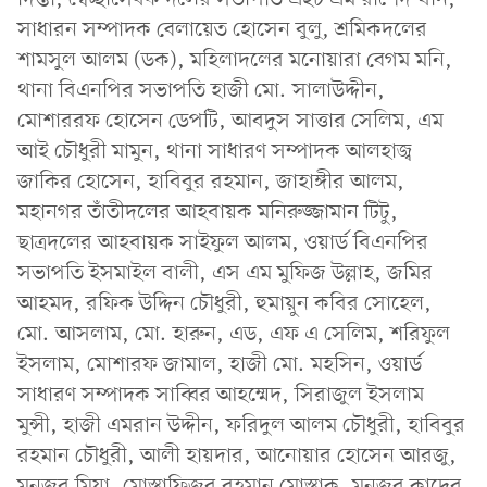
সাধারন সম্পাদক বেলায়েত হোসেন বুলু, শ্রমিকদলের
শামসুল আলম (ডক), মহিলাদলের মনোয়ারা বেগম মনি,
থানা বিএনপির সভাপতি হাজী মো. সালাউদ্দীন,
মোশাররফ হোসেন ডেপটি, আবদুস সাত্তার সেলিম, এম
আই চৌধুরী মামুন, থানা সাধারণ সম্পাদক আলহাজ্ব
জাকির হোসেন, হাবিবুর রহমান, জাহাঙ্গীর আলম,
মহানগর তাঁতীদলের আহবায়ক মনিরুজ্জামান টিটু,
ছাত্রদলের আহবায়ক সাইফুল আলম, ওয়ার্ড বিএনপির
সভাপতি ইসমাইল বালী, এস এম মুফিজ উল্লাহ, জমির
আহমদ, রফিক উদ্দিন চৌধুরী, হুমায়ুন কবির সোহেল,
মো. আসলাম, মো. হারুন, এড, এফ এ সেলিম, শরিফুল
ইসলাম, মোশারফ জামাল, হাজী মো. মহসিন, ওয়ার্ড
সাধারণ সম্পাদক সাব্বির আহম্মেদ, সিরাজুল ইসলাম
মুন্সী, হাজী এমরান উদ্দীন, ফরিদুল আলম চৌধুরী, হাবিবুর
রহমান চৌধুরী, আলী হায়দার, আনোয়ার হোসেন আরজু,
মনজুর মিয়া, মোস্তাফিজুর রহমান মোস্তাক, মনজুর কাদের