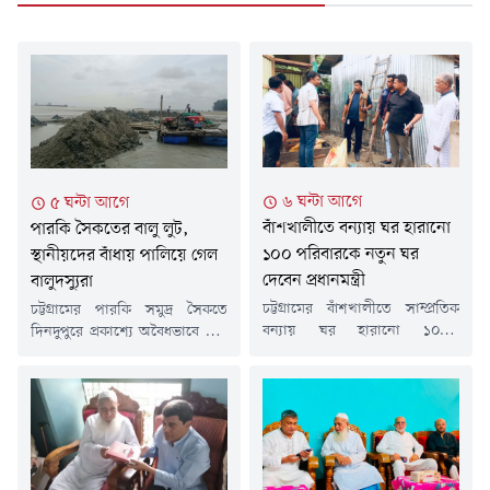
৬ ঘন্টা আগে
৫ ঘন্টা আগে
বাঁশখালীতে বন্যায় ঘর হারানো
পারকি সৈকতের বালু লুট,
১০০ পরিবারকে নতুন ঘর
স্থানীয়দের বাঁধায় পালিয়ে গেল
দেবেন প্রধানমন্ত্রী
বালুদস্যুরা
চট্টগ্রামের বাঁশখালীতে সাম্প্রতিক
চট্টগ্রামের পারকি সমুদ্র সৈকতে
বন্যায় ঘর হারানো ১০০টি
দিনদুপুরে প্রকাশ্যে অবৈধভাবে বালু
পরিবারের জন্য সরকার নতুন ঘর
তোলার সময় স্থানীয় বাসিন্দাদের
নির্মাণ করেছে। আগামী রবিবার (৯
বাঁধার মুখে পালিয়ে গেছে
আগস্ট) বাঁশখালী সফরে গিয়ে
বালুদস্যুরা। শুক্রবার (৭ আগস্ট)
প্রধানমন্ত্রী তারেক রহমান
দুপুরে ১২ টার দিকে পারকি সমুদ্র
উপকারভোগীদের হাতে এসব ঘরের
সৈকত চরে বালু উত্তোলনের সময় এ
চাবি তুলে দেবেন।প্রধানমন্ত্রীর সফর
ঘটনা ঘটে।সরেজমিনে গিয়ে ও
উপলক্ষে বাহারছড়া
স্থানীয়দের সাথে কথা বলে জানা