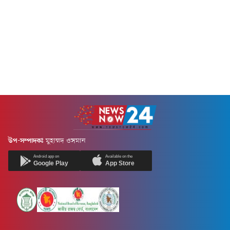
(ওসি) সুজন হালদার বলেছেন,
কর্মসূচির মধ্যে ছিল কবর জিয়ারত,
বর্তমানে থানায় কর্মরত এসআইয়ের
পুষ্পস্তবক অর্পণ, পবিত্র কোরআন
সংখ্যা আটজন।বুধবার (৫ আগস্ট)
খতম, মিলাদ ও দোয়া...
জুলাই গণঅভ্যুত্থান দিবস উপলক্ষে
উপজেলা...
উপ-সম্পাদকঃ
মুহাম্মদ ওসমান
Android app on
Available on the
Google Play
App Store