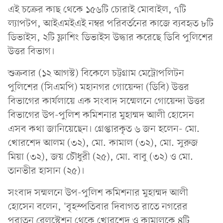
এই চক্রের কাছ থেকে ১৫৬টি চোরাই মোবাইল, ৭টি
ল্যাপটপ, আইএমইএই নম্বর পরিবর্তনের কাজে ব্যবহৃত ৮টি
ডিভাইস, ২টি ফ্লাশিং ডিভাইস উদ্ধার করেছে ডিবি পুলিশের
উত্তর বিভাগ।
শুক্রবার (১২ আগস্ট) বিকেলে চট্টগ্রাম মেট্রোপলিটন
পুলিশের (সিএমপি) মহানগর গোয়েন্দা (ডিবি) উত্তর
বিভাগের কার্যলায়ে এক সংবাদ সম্মেলনে গোয়েন্দা উত্তর
বিভাগের উপ-পুলিশ কমিশনার মুহাম্মদ আলী হোসেন
এসব কথা জানিয়েছেন। গ্রেপ্তারকৃত ৬ জন হলেন- মো.
খোরশেদ আলম (৩২), মো. কামাল (৩২), মো. সুরুজ
মিয়া (৩২), জয় চৌধুরী (২৫), মো. বাবু (৩২) ও মো.
তানভীর হাসান (২৫)।
সংবাদ সম্মলনে উপ-পুলিশ কমিশনার মুহাম্মদ আলী
হোসেন বলেন, 'বৃহস্পতিবার দিবাগত রাতে নগরের
পুরাতন রেলস্টেশন থেকে খোরশেদ ও কামালকে ৪টি