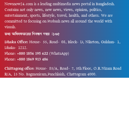
Newsnow24.com is a leading multimedia news portal in Bangladesh.
Contains not only news, new news, views, opinion, politics,
entertainment, sports, lifestyle, travel, health, and others. We are
committed to focusing on Probash news all around the world with
visuals.
তথ্য অধিদফতরের নিবন্ধন নম্বর :১৩৫
Dhaka Office:
House-55, Road-08, Block-D, Niketon, Gulshan-1,
Dhaka-1212.
Phone:
+880 1856 195 622
(WhatsApp)
Phone:
+880 1869 913 486
Chittagong office:
House-85/A, Road-7, 5th Floor, O.R.Nizam Road
R/A, 15 No. Bagmoniram,Panchlaish, Chattogram 4000.
Phone:
+880 1850 414 847
Phone:
+880 1313 427 319
Email:
newsnow24official@gmail.com
Design and Developed by
Md. Asif Iqbal
Privacy Policy
Contact Us