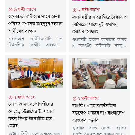
সমুদ্রসৈকতসংলগ্ন এলাকায় দুটি
গেছে, কয়েকদিন ধরে স্থানীয় একটি
৬ ঘন্টা আগে
৬ ঘন্টা আগে
হেলিপ্যাড নির্মাণ করা হয়েছে।
সিন্ডিকেট পরিবেশ ধ্বংস করে...
হেফাজত আমীরের সাথে জেলা
সেখানে মঞ্চ ও প্যান্ডেল নির্মাণসহ
প্রধানমন্ত্রীর সফর ঘিরে হেফাজত
শেষ মুহূর্তের প্রস্তুতি চলছে।...
পরিষদ প্রশাসক মাহবুবুর রহমান
আমিরের সাথে দুই এমপির
শামীমের সাক্ষাৎ
সৌজন্য সাক্ষাৎ
বাংলাদেশ জাতীয়তাবাদি দল
প্রধানমন্ত্রী তারেক রহমানের আসছ
বিএনপি'র কেন্দ্রীয় সাংগঠনিক
৯ আগস্টের ফটিকছড়ি সফরকে
সম্পাদক ও চট্টগ্রাম জেলা পরিষদের
সামনে রেখে হেফাজতে ইসলাম
প্রশাসক মাহবুবুর রহমান শামীম
বাংলাদেশের আমির আল্লামা শাহ
হেফাজতে ইসলাম বাংলাদেশের
মহিবুল্লাহ বাবুনগরীর সঙ্গে সৌজন্য
আমীর আল্লামা মুহিব্বুল্লাহ
সাক্ষাৎ করেছেন রাউজানের সংসদ
বাবুনগরীর সাথে সৌজন্য সাক্ষাৎ
সদস্য গিয়াস উদ্দীন কাদের চৌধুরী
করেছেন।শুক্রবার (৭ আগস্ট)
ও ফটিকছড়ির সংসদ সদস্য
বিকেলে চট্টগ্রামের ফটিকছড়ি
সরোয়ার আলমগীর।শুক্রবার (৭
উপজেলার ঐতিহ্যবাহী আল
আগস্ট) জুমার নামাজের পর
৭ ঘন্টা আগে
৭ ঘন্টা আগে
জামিয়াতুল ইসলামিয়া আজিজুল
ফটিকছড়ির আল-জামিয়াতুল
যোগ্য ও সৎ প্রকৌশলীদের
উলূম বাবুনগর মাদ্রাসায় এ সাক্ষাৎ
ব্যাংকিং খাতে রাজনৈতিক
ইসলামিয়া আজিজুল উলুম বাবুনগর
নেতৃত্বে চট্টগ্রামের উন্নয়নের
অনুষ্ঠিত হয়।প্রধানমন্ত্রীর আসন্ন
মাদ্রাসায় এ সাক্ষাৎ অনুষ্ঠিত...
হস্তক্ষেপ থাকবে না: বাংলাদেশ
চট্টগ্রাম সফরকে কেন্দ্র করে
নতুন দিগন্ত উন্মোচিত হবে:
ব্যাংকের গভর্নর
সার্বিক...
মেয়র
ব্যাংকিং খাতে কোনো ধরনের
চট্টগ্রাম সিটি করপোরেশনের মেয়র
রাজনৈতিক হস্তক্ষেপ থাকবে না বলে