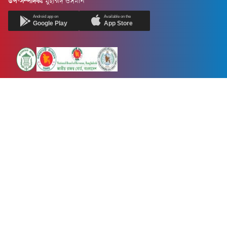
উপ-সম্পাদকঃ
মুহাম্মদ ওসমান
Android app on
Available on the
Google Play
App Store
Newsnow24.com is a leading multimedia news portal in Bangladesh.
Contains not only news, new news, views, opinion, politics,
entertainment, sports, lifestyle, travel, health, and others. We are
committed to focusing on Probash news all around the world with
visuals.
তথ্য অধিদফতরের নিবন্ধন নম্বর :১৩৫
Dhaka Office:
House-55, Road-08, Block-D, Niketon, Gulshan-1,
Dhaka-1212.
Phone:
+880 1856 195 622
(WhatsApp)
Phone:
+880 1869 913 486
Chittagong office:
House-85/A, Road-7, 5th Floor, O.R.Nizam Road
R/A, 15 No. Bagmoniram,Panchlaish, Chattogram 4000.