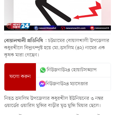
বোয়ালখালী
প্রতিনিধি
: চট্টগ্রামের বোয়ালখালী উপজেলার
কধুরখীলে বিদ্যুৎস্পৃষ্ট হয়ে মো.তসলিম (৪২) নামের এক
কৃষক মারা গেছেন।
নিউজনাউ২৪ হোয়াটসঅ্যাপ
ফলো করুন
নিউজনাউ২৪ ম্যাসেঞ্জার
নিহত তসলিম উপজেলার কধুরখীল ইউনিয়নের ৩ নম্বর
ওয়ার্ডের ওয়ারিস মুন্সির বাড়ীর মৃত মুন্সি মিয়ার ছেলে।