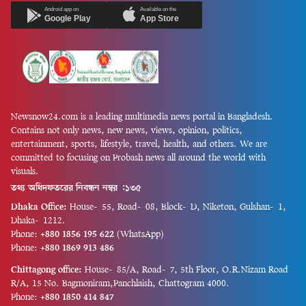
Android app on
Available on the
Google Play
App Store
Newsnow24.com is a leading multimedia news portal in Bangladesh.
Contains not only news, new news, views, opinion, politics,
entertainment, sports, lifestyle, travel, health, and others. We are
committed to focusing on Probash news all around the world with
visuals.
তথ্য অধিদফতরের নিবন্ধন নম্বর :১৩৫
Dhaka Office:
House-55, Road-08, Block-D, Niketon, Gulshan-1,
Dhaka-1212.
Phone:
+880 1856 195 622
(WhatsApp)
Phone:
+880 1869 913 486
Chittagong office:
House-85/A, Road-7, 5th Floor, O.R.Nizam Road
R/A, 15 No. Bagmoniram,Panchlaish, Chattogram 4000.
Phone:
+880 1850 414 847