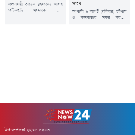
সাথে
প্রধানমন্ত্রী তারেক রহমানের আসন্ন
ফটিকছড়ি সফরকে ঘিরে
আগামী ৯ আগস্ট (রবিবার) চট্টগ্রাম
উপজেলাজুড়ে উৎসবমুখর পরিবেশ
ও কক্সবাজার সফর করবেন
বিরাজ করছে। প্রশাসন,
প্রধানমন্ত্রী তারেক রহমান। সফরসূচি
আইনশৃঙ্খলা রক্ষাকারী বাহিনী এবং
অনুযায়ী, সফরে ফটিকছড়ির আল-
বিএনপি ও এর অঙ্গ-সহযোগী
জামিয়াতুল ইসলামিয়া আজিজুল
সংগঠনের নেতাকর্মীরা সফর সফল
উলুম বাবুনগর মাদ্রাসায় হেফাজতে
করতে শেষ মুহূর্তের প্রস্তুতি নিচ্ছেন।
ইসলামের আমির আল্লামা শাহ
অন্যদিকে স্থানীয়দের প্রত্যাশা, এ
মুহিব্বুল্লাহ বাবুনগরীর সঙ্গে সৌজন্য
সফরের মাধ্যমে ফটিকছড়ির
সাক্ষাৎ ও কুশল বিনিময় করবেন
দীর্ঘদিনের উন্নয়ন-সংক্রান্ত
তিনি।প্রধানমন্ত্রীর কার্যালয়ের
দাবিগুলো বাস্তবায়নের পথ সুগম
প্রটোকল শাখা থেকে প্রকাশিত সূচি
হবে।শুক্রবার (৭ আগস্ট) সরেজমিনে
অনুযায়ী, সফরের দিন সকাল ৮টা
দেখা যায়, উপজেলার...
৪৫ মিনিটে...
উপ-সম্পাদকঃ
মুহাম্মদ ওসমান