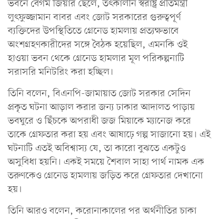
ভবনে বেগম জিয়ার ছেলে, তৎকালীন স্বরাষ্ট্র প্রতিমন্ত্রী
লুৎফুজ্জামান বাবর এবং জোট সরকারের গুরুত্বপূর্ণ
ব্যক্তিদের উপস্থিতিতে গ্রেনেড হামলায় প্রত্যক্ষভাবে
অংশগ্রহণকারীদের সঙ্গে বৈঠক হয়েছিল, এমনকি ওই
হাওয়া ভবন থেকে গ্রেনেড হামলার মূল পরিকল্পনাটি
সরাসরি মনিটরিং করা হচ্ছিল।
তিনি বলেন, বিএনপি-জামায়াত জোট সরকার সেদিন
প্রকৃত ঘটনা আড়াল করার জন্য ঢাকার আদালত পাড়ায়
ভবঘুরে ও ছিঁচকে অপরাধী জজ মিয়াকে ম্যানেজ করে
তাকে গ্রেফতার করা হয় এবং আষাঢ়ে গল্প সাজানো হয়। এই
ঘটনাটি এতই অবিশ্বাস্য যে, তা কারো বুঝতে একটুও
অসুবিধা হয়নি। একই সময়ে শৈবাল সাহা পার্থ নামক এক
তরুণকেও গ্রেনেড হামলায় জড়িত করে গ্রেফতার দেখানো
হয়।
তিনি আরও বলেন, করোনাকালের পর অর্থনীতির চাকা