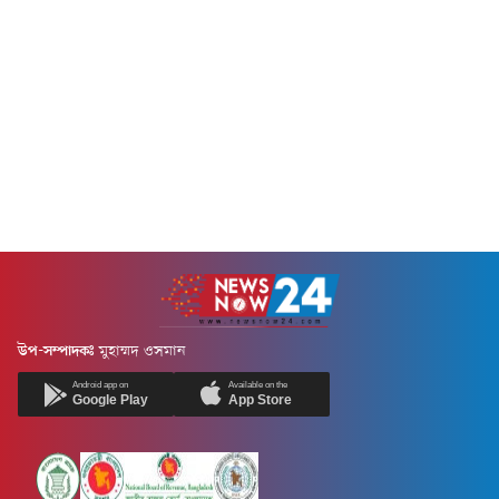
কাঁচাবাজার এলাকায় অভিযান
একাধিক ভিডিও সামাজিক
চালিয়ে তাদের গ্রেপ্তার করা হয়।
যোগাযোগমাধ্যমে ছড়িয়ে পড়েছে।
গ্রেপ্তার ব্যক্তিরা হলেন মো. নাঈম
ভিডিও ছড়িয়ে পড়ার পর সোমবার
ইসলাম সাকিব (২৬) ও মো. রাহাত
সকাল থেকে ডিভাইডারের অপর
(২৪)।চান্দগাঁও থানার অফিসার...
পাশেও রং করার কাজ শুরু হয়েছে।
রবিবার (৯ আগস্ট) চট্টগ্রাম সফরে
এসে...
উপ-সম্পাদকঃ
মুহাম্মদ ওসমান
Android app on
Available on the
Google Play
App Store