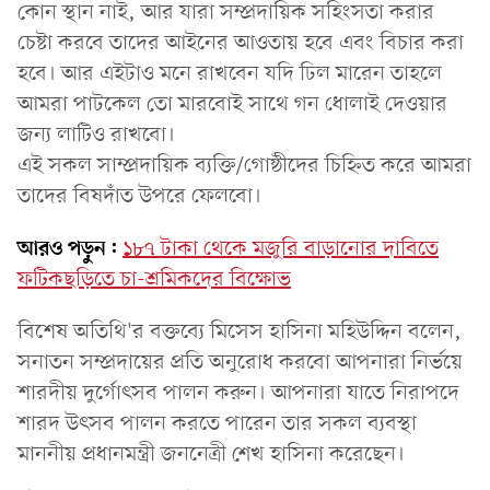
কোন স্থান নাই, আর যারা সম্প্রদায়িক সহিংসতা করার
চেষ্টা করবে তাদের আইনের আওতায় হবে এবং বিচার করা
হবে। আর এইটাও মনে রাখবেন যদি ঢিল মারেন তাহলে
আমরা পাটকেল তো মারবোই সাথে গন ধোলাই দেওয়ার
জন্য লাটিও রাখবো।
এই সকল সাম্প্রদায়িক ব্যক্তি/গোষ্ঠীদের চিহ্নিত করে আমরা
তাদের বিষদাঁত উপরে ফেলবো।
আরও পড়ুন:
১৮৭ টাকা থেকে মজুরি বাড়ানোর দাবিতে
ফটিকছড়িতে চা-শ্রমিকদের বিক্ষোভ
বিশেষ অতিথি'র বক্তব্যে মিসেস হাসিনা মহিউদ্দিন বলেন,
সনাতন সম্প্রদায়ের প্রতি অনুরোধ করবো আপনারা নির্ভয়ে
শারদীয় দুর্গোৎসব পালন করুন। আপনারা যাতে নিরাপদে
শারদ উৎসব পালন করতে পারেন তার সকল ব্যবস্থা
মাননীয় প্রধানমন্ত্রী জননেত্রী শেখ হাসিনা করেছেন।