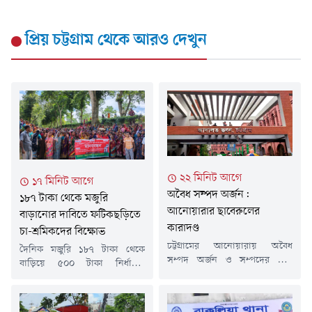
প্রিয় চট্টগ্রাম
থেকে আরও দেখুন
২২ মিনিট আগে
১৭ মিনিট আগে
অবৈধ সম্পদ অর্জন:
১৮৭ টাকা থেকে মজুরি
আনোয়ারার ছাবেরুলের
বাড়ানোর দাবিতে ফটিকছড়িতে
কারাদণ্ড
চা-শ্রমিকদের বিক্ষোভ
চট্টগ্রামের আনোয়ারায় অবৈধ
দৈনিক মজুরি ১৮৭ টাকা থেকে
সম্পদ অর্জন ও সম্পদের তথ্য
বাড়িয়ে ৫০০ টাকা নির্ধারণ,
গোপনের মামলায় ছাবেরুল ইসলাম
শ্রমিকস্বার্থবিরোধী গেজেট ও ৫
(৩৯) নামে এক ব্যক্তিকে চার
শতাংশ ইনক্রিমেন্ট বাতিল,
বছরের কারাদণ্ড দিয়েছেন
বাংলাদেশ চা-শ্রমিক ইউনিয়নের