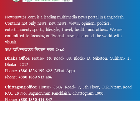
Newsnow24.com is a leading multimedia news portal in Bangladesh.
Contains not only news, new news, views, opinion, politics,
entertainment, sports, lifestyle, travel, health, and others. We are
committed to focusing on Probash news all around the world with
visuals.
তথ্য অধিদফতরের নিবন্ধন নম্বর :১৩৫
Dhaka Office:
House-55, Road-08, Block-D, Niketon, Gulshan-1,
Dhaka-1212.
Phone:
+880 1856 195 622
(WhatsApp)
Phone:
+880 1869 913 486
Chittagong office:
House-85/A, Road-7, 5th Floor, O.R.Nizam Road
R/A, 15 No. Bagmoniram,Panchlaish, Chattogram 4000.
Phone:
+880 1850 414 847
Phone:
+880 1313 427 319
Email:
newsnow24official@gmail.com
Design and Developed by
Md. Asif Iqbal
Privacy Policy
Contact Us