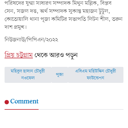
পরিষদের যুগ্মা সাধারণ সম্পাদক মিথুন মল্লিক, বিপ্লব
সেন, সজল দত্ত, অর্থ সম্পাদক সুকান্ত মহাজন টুটুল,
কোতোয়ালি থানা পূজা কমিটির সভাপতি লিটন শীল, তরুন
দাশ প্রমুখ।
নিউজনাউ/পিপিএন/২০২২
প্রিয় চট্টগ্রাম
থেকে আরও পড়ুন
মহিবুল হাসান চৌধুরী
এবিএম মহিউদ্দিন চৌধুরী
পূজা
নওফেল
ফাউন্ডেশন
Comment