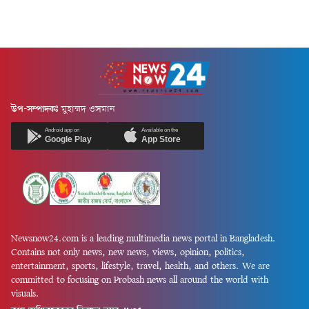
মুসলিমাবাদ এলাকার মোহাম্মদ
কমিটির সভায় এ অভিমত তুলে
হারুনুর রশিদ ইসলাম, মোহাম্মদ
ধরেন সদস্যরা। বিএনপি সরকার
সেলিম, মোহাম্মদ...
ক্ষমতায় আসার পর নতুনভাবে
গঠিত হাসপাতাল ব্যবস্থাপনা
কমিটির...
উপ-সম্পাদকঃ
মুহাম্মদ ওসমান
Android app on
Available on the
Google Play
App Store
Newsnow24.com is a leading multimedia news portal in Bangladesh.
Contains not only news, new news, views, opinion, politics,
entertainment, sports, lifestyle, travel, health, and others. We are
committed to focusing on Probash news all around the world with
visuals.