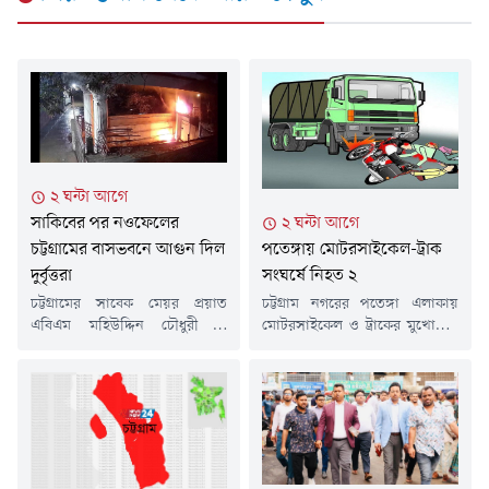
২ ঘন্টা আগে
সাকিবের পর নওফেলের
২ ঘন্টা আগে
চট্টগ্রামের বাসভবনে আগুন দিল
পতেঙ্গায় মোটরসাইকেল-ট্রাক
দুর্বৃত্তরা
সংঘর্ষে নিহত ২
চট্টগ্রামের সাবেক মেয়র প্রয়াত
চট্টগ্রাম নগরের পতেঙ্গা এলাকায়
এবিএম মহিউদ্দিন চৌধুরী ও
মোটরসাইকেল ও ট্রাকের মুখোমুখি
কার্যক্রম নিষিদ্ধ আওয়ামী লীগের
সংঘর্ষে দুই যুবক নিহত হয়েছেন। এ
সাবেক মন্ত্রী মহিবুল হাসান চৌধুরী
ঘটনায় আরেকজন আহত অবস্থায়
নওফেলের চশমা হিলের বাসভবনে
হাসপাতালে চিকিৎসাধীন আছেন।
আবারও আগুন দেওয়ার ঘটনা
বৃহস্পতিবার (৬ আগস্ট) রাত ১০
ঘটেছে। সিসিটিভির দৃশ্যে দেখা
টার দিকে নগরের কাঠগড়
যায় একদল দুর্বৃত্ত পেট্রোল
জেলেপাড়া লিংক রোড এলাকায় এ
বোমাসদৃশ বস্তু নিক্ষেপের পর
দুর্ঘটনা ঘটে।এ দুর্ঘটনায় আহতদের