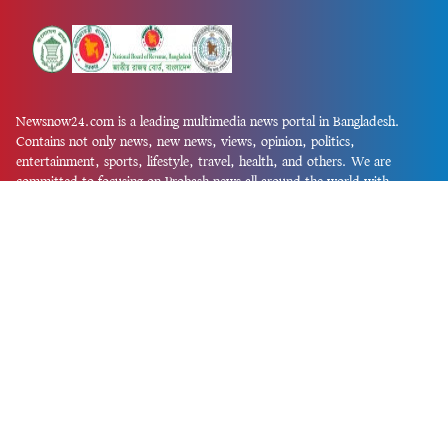
Newsnow24.com is a leading multimedia news portal in Bangladesh.
Contains not only news, new news, views, opinion, politics,
entertainment, sports, lifestyle, travel, health, and others. We are
committed to focusing on Probash news all around the world with
visuals.
তথ্য অধিদফতরের নিবন্ধন নম্বর :১৩৫
Dhaka Office:
House-55, Road-08, Block-D, Niketon, Gulshan-1,
Dhaka-1212.
Phone:
+880 1856 195 622
(WhatsApp)
Phone:
+880 1869 913 486
Chittagong office:
House-85/A, Road-7, 5th Floor, O.R.Nizam Road
R/A, 15 No. Bagmoniram,Panchlaish, Chattogram 4000.
Phone:
+880 1850 414 847
Phone:
+880 1313 427 319
Email:
newsnow24official@gmail.com