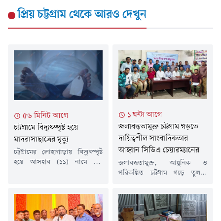
প্রিয় চট্টগ্রাম
থেকে আরও দেখুন
১ ঘন্টা আগে
৫৬ মিনিট আগে
জলাবদ্ধতামুক্ত চট্টগ্রাম গড়তে
চট্টগ্রামে বিদ্যুৎস্পৃষ্ট হয়ে
দায়িত্বশীল সাংবাদিকতার
মাদরাসাছাত্রের মৃত্যু
আহ্বান সিডিএ চেয়ারম্যানের
চট্টগ্রামের লোহাগাড়ায় বিদ্যুৎস্পৃষ্ট
হয়ে আসহাব (১১) নামে এক
জলাবদ্ধতামুক্ত, আধুনিক ও
মাদরাসাছাত্রের মৃত্যু হয়েছে।
পরিকল্পিত চট্টগ্রাম গড়ে তুলতে
শুক্রবার (৭ আগস্ট) সকাল ৯টার
সাংবাদিকদের দায়িত্বশীল, বস্তুনিষ্ঠ
দিকে উপজেলার সদর ইউনিয়নের
ও তথ্যনির্ভর ভূমিকার ওপর
নেয়াজর টেক এলাকায় এ ঘটনা
গুরুত্বারোপ করেছেন চট্টগ্রাম উন্নয়ন
ঘটে।নিহত আসহাব উপজেলার
কর্তৃপক্ষের (সিডিএ) চেয়ারম্যান