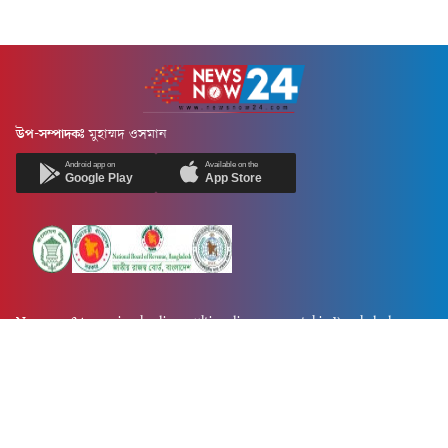
উপ-সম্পাদকঃ
মুহাম্মদ ওসমান
Android app on
Available on the
Google Play
App Store
Newsnow24.com is a leading multimedia news portal in Bangladesh.
Contains not only news, new news, views, opinion, politics,
entertainment, sports, lifestyle, travel, health, and others. We are
committed to focusing on Probash news all around the world with
visuals.
তথ্য অধিদফতরের নিবন্ধন নম্বর :১৩৫