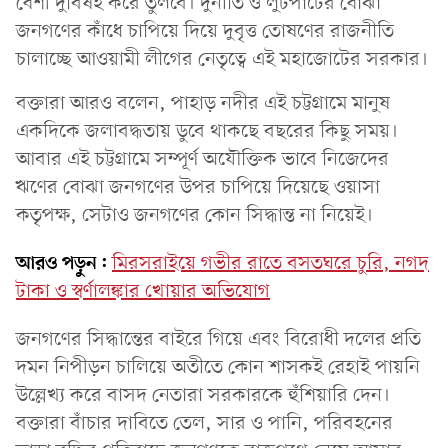
বেশী দুর্বিষহ করে তুলবে। দুর্নীতি ও লুটপাটের বোঝা
জনগণের কাঁধে চাপিয়ে দিয়ে দুবৃত্ত তোষণের রাজনীতি
চালাচ্ছে আওয়ামী লীগের নেতৃত্বে এই মহাজোটের সরকার।
বক্তারা আরও বলেন, পাহাড় নদীর এই চট্টগ্রামে মানুষ
একদিকে জলাবদ্ধতায় ডুবে থাকছে বছরের কিছু সময়।
আবার এই চট্টগ্রামে সম্পূর্ণ অযৌক্তিক ভাবে নিজেদের
ঋণের বোঝা জনগণের উপর চাপিয়ে দিয়েছে ওয়াসা
কতৃপক্ষ, সেটাও জনগণের কোন সিদ্ধান্ত না নিয়েই।
আরও পড়ুন:
মিরসরাইয়ে গভীর রাতে বসতঘরে চুরি, নগদ
টাকা ও স্বর্ণালঙ্কার খোয়ার অভিযোগ
জনগণের সিদ্ধান্তের বাইরে গিয়ে এবং বিরোধী দলের প্রতি
দমন নিপীড়ন চালিয়ে অতীতে কোন শাসকই রেহাই পায়নি
উল্লেখ্য করে বাসদ নেতারা সরকারকে হুঁশিয়ারি দেন।
বক্তারা বাঁচার দাবিতে তেল, সার ও পানি, পরিবহনের