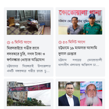
৫৩ মিনিট আগে
৩ মিনিট আগে
চট্টগ্রামে ১৯ মামলার আসামি
মিরসরাইয়ে গভীর রাতে
দুলাল গ্রেপ্তার
বসতঘরে চুরি, নগদ টাকা ও
স্বর্ণালঙ্কার খোয়ার অভিযোগ
চট্টগ্রাম নগরের কোতোয়ালী
থানাধীন এলাকায় অভিযান চালিয়ে
চট্টগ্রামের মিরসরাই উপজেলার
১৯ মামলার আসামি সালাহ উদ্দীন
একটি বসতঘরে গভীর রাতে চুরির
দুলালকে গ্রেপ্তার করেছে পুলিশ।
ঘটনা ঘটেছে। ঘরের তালা ভেঙে
শুক্রবার (৭ আগস্ট) সকালে গোপন
ভেতরে প্রবেশ করে নগদ অর্থ,
সংবাদের ভিত্তিতে কোতোয়ালী
স্বর্ণালঙ্কার ও মূল্যবান মালামাল চুরি
এলাকায় অভিযান চালিয়ে তাকে
করে নিয়ে যাওয়ার অভিযোগ
গ্রেপ্তার করা হয়।গ্রেপ্তার সালাহ
করেছেন ভুক্তভোগী পরিবার।বুধবার
উদ্দীন দুলাল খাতুনগঞ্জ আমির
(৬ আগস্ট) দিবাগত রাতে
মার্কেট এলাকার বাসিন্দা।অভিযানে
উপজেলার মিঠানালা ইউনিয়নের ১
নেতৃত্ব দেওয়া কোতোয়ালী থানার