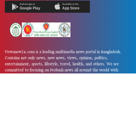
Android app on
Available on the
Google Play
App Store
Newsnow24.com is a leading multimedia news portal in Bangladesh.
Contains not only news, new news, views, opinion, politics,
entertainment, sports, lifestyle, travel, health, and others. We are
committed to focusing on Probash news all around the world with
visuals.
তথ্য অধিদফতরের নিবন্ধন নম্বর :১৩৫
Dhaka Office:
House-55, Road-08, Block-D, Niketon, Gulshan-1,
Dhaka-1212.
Phone:
+880 1856 195 622
(WhatsApp)
Phone:
+880 1869 913 486
Chittagong office:
House-85/A, Road-7, 5th Floor, O.R.Nizam Road
R/A, 15 No. Bagmoniram,Panchlaish, Chattogram 4000.
Phone:
+880 1850 414 847