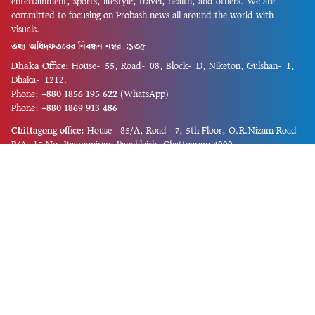
entertainment, sports, lifestyle, travel, health, and others. We are
committed to focusing on Probash news all around the world with
visuals.
তথ্য অধিদফতরের নিবন্ধন নম্বর :১৩৫
Dhaka Office:
House-55, Road-08, Block-D, Niketon, Gulshan-1,
Dhaka-1212.
Phone:
+880 1856 195 622
(WhatsApp)
Phone:
+880 1869 913 486
Chittagong office:
House-85/A, Road-7, 5th Floor, O.R.Nizam Road
R/A, 15 No. Bagmoniram,Panchlaish, Chattogram 4000.
Phone:
+880 1850 414 847
Phone:
+880 1313 427 319
Email:
newsnow24official@gmail.com
Design and Developed by
Md. Asif Iqbal
Privacy Policy
Contact Us