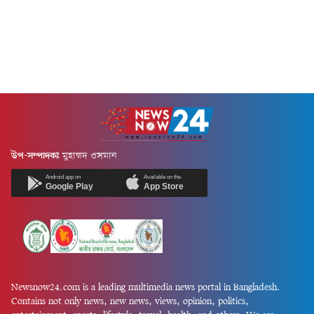
উপ-সম্পাদকঃ
মুহাম্মদ ওসমান
Android app on
Available on the
Google Play
App Store
Newsnow24.com is a leading multimedia news portal in Bangladesh.
Contains not only news, new news, views, opinion, politics,