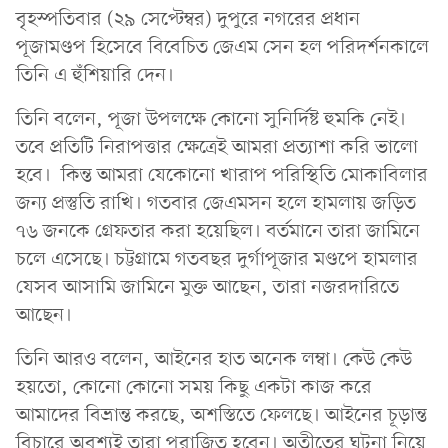
বৃহস্পতিবার (২৯ সেপ্টেম্বর) দুপুরে নগরের প্রধান
পূজামণ্ডপ হিসেবে বিবেচিত জেএম সেন হল পরিদর্শনকালে
তিনি এ হুঁশিয়ারি দেন।
তিনি বলেন, পূজা উপলক্ষে কোনো সুনির্দিষ্ট হুমকি নেই।
তবে প্রতিটি নিরাপত্তার ক্ষেত্রেই আমরা প্রত্যাশা করি ভালো
হবে। কিন্ত আমরা যেকোনো খারাপ পরিস্থিতি মোকাবিলার
জন্য প্রস্তুতি রাখি। গতবার জেএমসন হলে হামলায় জড়িত
৭৬ জনকে গ্রেফতার করা হয়েছিল। বর্তমানে তারা জামিনে
চলে এসেছে। চট্টগ্রামে গতবছর দুর্গাপূজার মণ্ডপে হামলার
যেসব আসামি জামিনে মুক্ত আছেন, তারা নজরদারিতে
আছেন।
তিনি আরও বলেন, আইনের হাত অনেক লম্বা। কেউ কেউ
হয়তো, কোনো কোনো সময় কিছু একটা কাজ করে
আমাদের বিভ্রান্ত করছে, অশস্তিতে ফেলছে। আইনের চূড়ান্ত
বিচারে অবশ্যই তারা পরাজিত হবেন। অতীতের ঘটনা নিয়ে