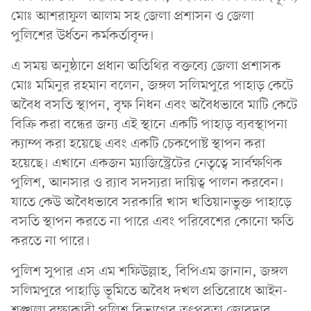
মোঃ আশরাফুল আলম সহ জেলা প্রশাসন ও জেলা
পুলিশের উর্ধতন কর্মকর্তাবৃন্দ।
এ সময় অনুষ্ঠানে প্রধান অতিথির বক্তব্যে জেলা প্রশাসক
মোঃ মমিনুর রহমান বলেন, জঙ্গল সলিমপুরে পাহাড় কেটে
অবৈধ বসতি স্থাপন, বৃক্ষ নিধন এবং অবৈধভাবে মাটি কেটে
বিক্রি করা বন্ধের জন্য এই স্থানে একটি পাহাড় ব্যবস্থাপনা
ক্যাম্প করা হয়েছে এবং একটি চেকপোষ্ট স্থাপন করা
হয়েছে। এখানে একজন ম্যাজিস্ট্রেটের নেতৃত্বে সার্বক্ষণিক
পুলিশ, আনসার ও র‍্যাব সদস্যরা দায়িত্ব পালন করবেন।
যাতে কেউ অবৈধভাবে সরকারি খাস খতিয়ানভুক্ত পাহাড়ে
বসতি স্থাপন করতে না পারে এবং পরিবেশের কোনো ক্ষতি
করতে না পারে।
পুলিশ সুপার এস এম শফিউল্লাহ, বিপিএম জানান, জঙ্গল
সলিমপুরে পাহাড়ি ভূমিতে অবৈধ দখল প্রতিরোধে আইন-
শৃঙ্খলা রক্ষাকারী পুলিশ বিভাগের তৎপরতা জোরদার