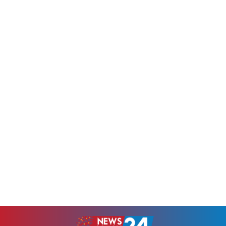
খালেদা জিয়া ও শেখ হাসিনার পর
চৌধুরী। একই সঙ্গে গুরুত্বপূর্ণ এই
এবার সম্ভাব্য প্রধানমন্ত্রী তারেক
স্থাপনাটি সংরক্ষণ ও রক্ষণাবেক্ষণে
রহমানের ফটিকছড়ি সফর ঘিরে
প্রয়োজনীয় উদ্যোগ নেওয়ার কথা
নতুন করে আলোচনায় এসেছে
জানিয়েছেন তিনি।শনিবার
উপজেলার রাজনৈতিক ইতিহাস।
কালুরঘাট বেতার কেন্দ্র পরিদর্শন
স্থানীয় প্রবীণ ও সাংবাদিকদের
শেষে সাংবাদিকদের সঙ্গে
ভাষ্য অনুযায়ী, মুক্তিযুদ্ধের...
আলাপকালে প্রতিমন্ত্রী এসব কথা...