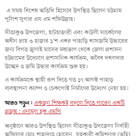
এ সময় বিশেষ অতিথি হিসেবে উপস্থিত ছিলেন চট্টগ্রাম
পুলিশ সুপার এস এম শফিউল্লাহ।
সীতাকুণ্ড উপজেলা, হাটহাজারী এবং কাট্টলী সার্কেলের
অধীন প্রায় ৩ হাজার ১'শ একর পাহাড়ি খাসজমি উদ্ধারের
জন্য বিগত জুলাই মাসের মধ্যভাগ থেকে জেলা প্রশাসন
চট্টগ্রামের উদ্যোগে প্রশাসনিক কার্যক্রম, অবৈধ দখলদার
উচ্ছেদ ও জমি উদ্ধার কার্যক্রম শুরু হয়।
এ কার্যক্রমকে স্থায়ী রূপ দিতে গত ১৭ আগস্ট পাহাড়
ব্যবস্থাপনা ক্যাম্প ও চেকপোস্ট নির্মাণের উদ্যোগ নেয়া হয়।
আরও পড়ুন:
একজন শিক্ষকই বদলে দিতে পারেন একটি
প্রজন্ম: এনামুল হক এমপি
অনুষ্ঠানে আরও উপস্থিত ছিলেন সীতাকুণ্ড উপজেলা নির্বাহী
অফিসার মোঃ শাহাদাত হোসেন, সহকারী কমিশনার (ভূমি)