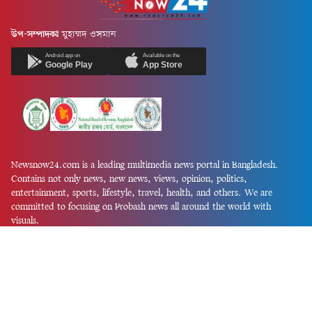
উপ-সম্পাদকঃ
মুহাম্মদ ওসমান
Android app on
Available on the
Google Play
App Store
Newsnow24.com is a leading multimedia news portal in Bangladesh.
Contains not only news, new news, views, opinion, politics,
entertainment, sports, lifestyle, travel, health, and others. We are
committed to focusing on Probash news all around the world with
visuals.
তথ্য অধিদফতরের নিবন্ধন নম্বর :১৩৫
Dhaka Office:
House-55, Road-08, Block-D, Niketon, Gulshan-1,
Dhaka-1212.
Phone:
+880 1856 195 622
(WhatsApp)
Phone:
+880 1869 913 486