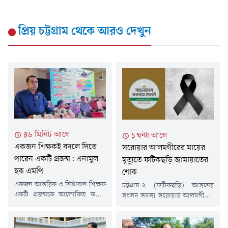
প্রিয় চট্টগ্রাম
থেকে আরও দেখুন
৪৬ মিনিট আগে
১ ঘন্টা আগে
একজন শিক্ষকই বদলে দিতে
সরোয়ার আলমগীরের মায়ের
পারেন একটি প্রজন্ম: এনামুল
মৃত্যুতে ফটিকছড়ি জামায়াতের
হক এমপি
শোক
একজন আন্তরিক ও নিষ্ঠাবান শিক্ষক
চট্টগ্রাম-২ (ফটিকছড়ি) আসনের
একটি প্রজন্মকে আলোকিত করতে
সংসদ সদস্য সরোয়ার আলমগীরের
পারেন বলে মন্তব্য করেছেন
মা খাদিজা বেগমের ইন্তেকালে
চট্টগ্রাম-১২ (পটিয়া) আসনের
গভীর শোক ও সমবেদনা জানিয়েছে
সংসদ সদস্য মোহাম্মদ এনামুল হক
বাংলাদেশ জামায়াতে ইসলামী