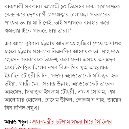
বাকশালী সরকার। আগামী ১০ ডিসেম্বর ঢাকা সমাবেশকে
কেন্দ্র করে দেশব্যাপী গণগ্রেপ্তার চালাচ্ছে। সরকারের
পায়ের তলায় মাটি নেই, তাই প্রশাসকে ব্যবহার করে
ক্ষমতায় টিকে থাকতে চায় তারা।'
এর আগে বুধবার চট্টগ্রাম আদালতে হাজিরা শেষে আদালত
চত্বরে চট্টগ্রাম মহানগর বিএনপির আহ্বায়ক ডা. শাহাদাত
হোসেন সরকারকে উদ্দেশ্য করে দেন। এসময় অন্যদের
মধ্যে উপস্থিত ছিলেন নগর বিএনপির যুগ্ম আহ্বায়ক
ইয়াছিন চৌধুরী লিটন, সদস্য অ্যাডভোকেট মফিজুল হক
ভূঁইয়া, গাজী মো. সিরাজ উল্লাহ, অ্যাডভোকেট তারেক
আহমেদ, সিরাজুল ইসলাম চৌধুরী, এফএ সেলিম, এম
আনোয়ার হোসেন, নেজাম উদ্দিন, লোকমান শাহ, জায়েদ
বিন রশিদ প্রমুখ।
আরও পড়ুন:
প্রধানমন্ত্রীর চট্টগ্রাম সফর ঘিরে সিডিএর