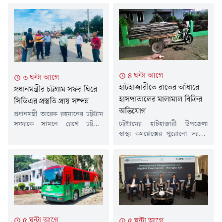
৪ ঘন্টা আগে
৩ ঘন্টা আগে
হাটহাজারীতে রাতের আঁধারে
প্রধানমন্ত্রীর চট্টগ্রাম সফর ঘিরে
হাসপাতালের মালামাল বিক্রির
সিডিএর প্রস্তুতি প্রায় সম্পন্ন
অভিযোগ
প্রধানমন্ত্রী তারেক রহমানের চট্টগ্রাম
সফরকে সামনে রেখে চট্টগ্রাম
চট্টগ্রামের হাটহাজারী উপজেলা
উন্নয়ন কর্তৃপক্ষের (সিডিএ) প্রস্তুতি
স্বাস্থ্য কমপ্লেক্সের পুরোনো দরজা-
প্রায় সম্পন্ন হয়েছে। প্রধানমন্ত্রীর
জানালা, লোহার রড, চেয়ারসহ
সফর নির্বিঘ্ন ও সুন্দর করতে নগরের
বিভিন্ন মালামাল রাতের আঁধারে
বিভিন্ন উন্নয়ন প্রকল্প এলাকায়
বিক্রি করে দেওয়ার অভিযোগ
পরিদর্শন করে কাজের অগ্রগতি
উঠেছে। শুক্রবার (৭ আগস্ট) রাত
তদারকি করেছেন সিডিএ
১০টার দিকে ভ্যানভর্তি এসব
চেয়ারম্যান ইঞ্জিনিয়ার বেলায়েত
মালামাল হাসপাতাল থেকে বের
হোসেন।গেল এক সপ্তাহে সিডিএর
করে নেওয়ার সময় স্থানীয়
আওতাধীন বিভিন্ন প্রকল্প এলাকায়
কয়েকজন সাংবাদিকের উপস্থিতিতে
৫ ঘন্টা আগে
৫ ঘন্টা আগে