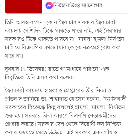
নিউজনাউ২৪ ম্যাসেঞ্জার
তিনি আরও বলেন, কোন স্বৈরাচার সরকার স্বৈরাচারী
কায়দায় বেশিদিন টিকে থাকতে পারে নাই, এই স্বৈরাচার
সরকারও টিকে থাকতে পারবে না। মামলা হামলা নির্যাতন
চালিয়ে বিএনপির গণজোয়ার কে কোনক্রমেই রোধ করা
যাবে না।
বুধবার (৭ ডিসেম্বর) রাতে গণমাধ্যমে পাঠানো এক
বিবৃতিতে তিনি এসব কথা বলেন।
স্বৈরাচারী কায়দায় হামলা ও গ্রেপ্তারের তীব্র নিন্দা ও
প্রতিবাদ জানিয়ে ডা. শাহাদাত হোসেন বলেন, ‘ফ্যাসিবাদী
সরকারের বিরেুদ্ধে কিছু বললেই হামলা, মামলা, নির্যাতন
শুরু হয়। সরকার বিনা কারণে বিএনপি নেতাকর্মীদের
গ্রেপ্তার করছে। সরকার দেশ থেকে বিরোধী দল নিশ্চিহ্ন
করার ষড়যন্ত্রে মেতে উঠেছে। এই সরকার একদলীয় ও