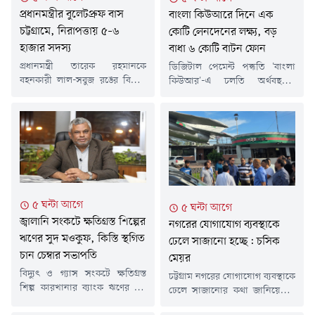
একাধিকবার সরেজমিনে পরিদর্শন
বিষয়টি প্রকাশ্যে আসে।এসময়
প্রধানমন্ত্রীর বুলেটপ্রুফ বাস
বাংলা কিউআরে দিনে এক
করেন চেয়ারম্যান। এ...
মালামাল বহনকারী ভ্যানটি আটক
করা হলেও হাসপাতালের সুইপার
চট্টগ্রামে, নিরাপত্তায় ৫–৬
কোটি লেনদেনের লক্ষ্য, বড়
পদে...
হাজার সদস্য
বাধা ৬ কোটি বাটন ফোন
প্রধানমন্ত্রী তারেক রহমানকে
ডিজিটাল পেমেন্ট পদ্ধতি 'বাংলা
বহনকারী লাল-সবুজ রঙের বিশেষ
কিউআর'-এ চলতি অর্থবছরের
বুলেটপ্রুফ বাস চট্টগ্রামে এসে
মধ্যেই দিনে এক কোটি লেনদেনের
পৌঁছেছে। তাঁর আগামীকালের
লক্ষ্যমাত্রা নির্ধারণ করেছে
সফরকে কেন্দ্র করে নগর ও জেলায়
বাংলাদেশ ব্যাংক। তবে এই লক্ষ্য
নিরাপত্তাব্যবস্থা জোরদার করা
অর্জনে বড় বাধা হিসেবে দেশে প্রায়
হয়েছে। প্রধানমন্ত্রীর নিরাপত্তায়
৬ কোটি মানুষের বাটন ফোন
আইনশৃঙ্খলা রক্ষাকারী বাহিনীর
ব্যবহারকে চিহ্নিত করেছে কেন্দ্রীয়
প্রায় ৫ থেকে ৬ হাজার সদস্য
ব্যাংক।শনিবার (৮আগস্ট) চট্টগ্রামের
দায়িত্ব পালন করবেন।রবিবার
রেডিসন ব্লু হোটেলে 'বাংলা
৫ ঘন্টা আগে
৫ ঘন্টা আগে
চট্টগ্রামে এসে প্রধানমন্ত্রী একাধিক
কিউআর' নিয়ে আয়োজিত এক
জ্বালানি সংকটে ক্ষতিগ্রস্ত শিল্পের
কর্মসূচিতে অংশ নেবেন। সফর
কর্মশালায় এ তথ্য জানানো...
নগরের যোগাযোগ ব্যবস্থাকে
শেষে রাতে তাঁর ঢাকায়...
ঋণের সুদ মওকুফ, কিস্তি স্থগিত
ঢেলে সাজানো হচ্ছে: চসিক
চান চেম্বার সভাপতি
মেয়র
বিদ্যুৎ ও গ্যাস সংকটে ক্ষতিগ্রস্ত
চট্টগ্রাম নগরের যোগাযোগ ব্যবস্থাকে
শিল্প কারখানার ব্যাংক ঋণের সুদ
ঢেলে সাজানোর কথা জানিয়েছেন
মওকুফ এবং ঋণের কিস্তি তিন
সিটি করপোরেশনের মেয়র ডা.