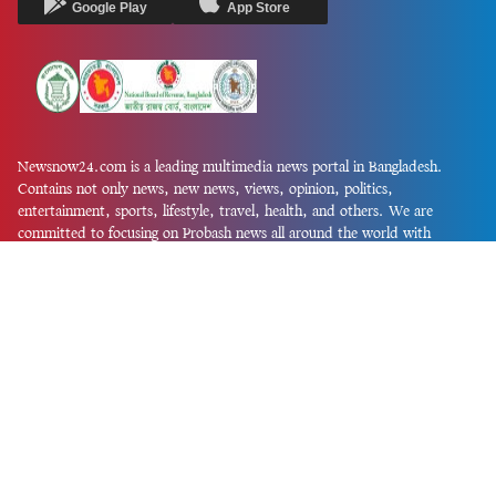
Google Play
App Store
Newsnow24.com is a leading multimedia news portal in Bangladesh.
Contains not only news, new news, views, opinion, politics,
entertainment, sports, lifestyle, travel, health, and others. We are
committed to focusing on Probash news all around the world with
visuals.
তথ্য অধিদফতরের নিবন্ধন নম্বর :১৩৫
Dhaka Office:
House-55, Road-08, Block-D, Niketon, Gulshan-1,
Dhaka-1212.
Phone:
+880 1856 195 622
(WhatsApp)
Phone:
+880 1869 913 486
Chittagong office:
House-85/A, Road-7, 5th Floor, O.R.Nizam Road
R/A, 15 No. Bagmoniram,Panchlaish, Chattogram 4000.
Phone:
+880 1850 414 847
Phone:
+880 1313 427 319