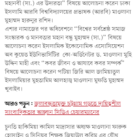
মহানবী (সা.) এর উদারতা” বিষয়ে আলোচনা করেন ঢাকা
ইসলামি আরবি বিশ্ববিদ্যালয়ের প্রভাষক (আরবি) মাওলানা
মুহাম্মদ হারুনুর রশিদ।
এশার নামাজের পর অধিবেশনে “বিশ্বের সর্বশ্রেষ্ঠ সমাজ
সংস্কারক ও মানবতার মহান বন্ধু মুহাম্মদ (সা.)” বিষয়ে
আলোচনা করেন ইসলামিক ইকোনোমিক এসোসিয়েশন
অব কুয়েত ইউনিভার্সিটির কো-অর্ডিনেটর ড. মাওলানা মুহি
উদ্দিন মাহী এবং “কবর জীবন ও আযাবে কবর সম্পর্ক”
বিষয়ে আলোচনা করেন পটিয়া জিরি আল জামিয়াতুল
ইসলামিয়ার মুহতামিম আলহাজ্ব মাওলানা মুফতি মুহাম্মদ
খুবাইব।
আরও পড়ুন:
জলাবদ্ধতামুক্ত চট্টগ্রাম গড়তে দায়িত্বশীল
সাংবাদিকতার আহ্বান সিডিএ চেয়ারম্যানের
চুনতি হাকিমিয়া কামিল মাদ্রাসার অধ্যক্ষ মাওলানা ফারুক
হোসাইন ও সিনিয়র শিক্ষক জিয়াউল করিম এর যৌথ