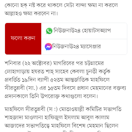
কোনো হক্ নষ্ট করে থাকলে সেটা বান্দা ক্ষমা না করলে
আল্লাহও ক্ষমা করবেন না।
নিউজনাউ২৪ হোয়াটসঅ্যাপ
ফলো করুন
নিউজনাউ২৪ ম্যাসেঞ্জার
শনিবার (২২ অক্টোবর) মাগরিবের পর চট্টগ্রামের
লোহাগাড়ায় হযরত শাহ্ সাহেব কেবলা চুনতী কর্তৃক
প্রবর্তিত ১৯দিন ব্যাপী ৫২তম আন্তর্জাতিক মাহফিলে
সীরতুন্নবী (সা.) এর ১৫তম দিবসে প্রধান মেহমানের বক্তব্য
প্রদানকালে তিনি উপরোক্ত কথাগুলো বলেন।
মাহফিলে সীরতুন্নবী (স:) মোতাওয়াল্লী কমিটির সভাপতি
শাহজাদা মাওলানা হাফিজুল ইসলাম আবুল কালাম
আজাদের সভাপতিত্বে মাহফিলে বিশেষ মেহমান ছিলেন