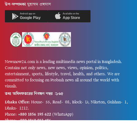
উপ-সম্পাদকঃ
মুহাম্মদ ওসমান
Android app on
Available on the
Google Play
App Store
Newsnow24.com is a leading multimedia news portal in Bangladesh.
Contains not only news, new news, views, opinion, politics,
entertainment, sports, lifestyle, travel, health, and others. We are
committed to focusing on Probash news all around the world with
visuals.
তথ্য অধিদফতরের নিবন্ধন নম্বর :১৩৫
Dhaka Office:
House-55, Road-08, Block-D, Niketon, Gulshan-1,
Dhaka-1212.
Phone:
+880 1856 195 622
(WhatsApp)
Phone:
+880 1869 913 486
Chittagong office:
House-85/A, Road-7, 5th Floor, O.R.Nizam Road
R/A, 15 No. Bagmoniram,Panchlaish, Chattogram 4000.