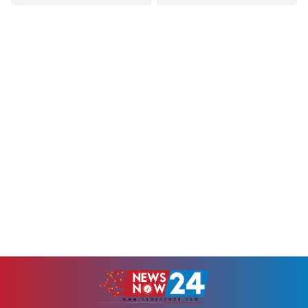
সম্পদ বিভাগের অতিরিক্ত সচিব
এলাকায় বাস ও মোটরসাইকেলের
মো. জিয়াউল হককে সচিব পদে
মুখোমুখি সংঘর্ষে মো. রাসেল
পদোন্নতি দেওয়া হয়েছে।
(২৩) নামে এক তরুণের মর্মান্তিক
বৃহস্পতিবার (৬ আগস্ট) জনপ্রশাসন
মৃত্যু হয়েছে। দুর্ঘটনায় তাঁর ডান পা
মন্ত্রণালয় থেকে জারি করা এক
উরু থেকে পুরোপুরি বিচ্ছিন্ন হয়ে
প্রজ্ঞাপনে তাঁকে এ পদোন্নতি দিয়ে
যায়। বৃহস্পতিবার (৬ আগস্ট) রাত
একই বিভাগের (জ্বালানি ও খনিজ
১০টার দিকে এই দুর্ঘটনা ঘটে।নিহত
সম্পদ বিভাগ) সচিব হিসেবে
রাসেল রাঙামাটির কাপ্তাই
পদায়ন করা হয়।জনপ্রশাসন
উপজেলার ২ নম্বর রাইখালী
মন্ত্রণালয়ের সিনিয়র সহকারী
ইউনিয়নের ৩ নম্বর...
সচিব...