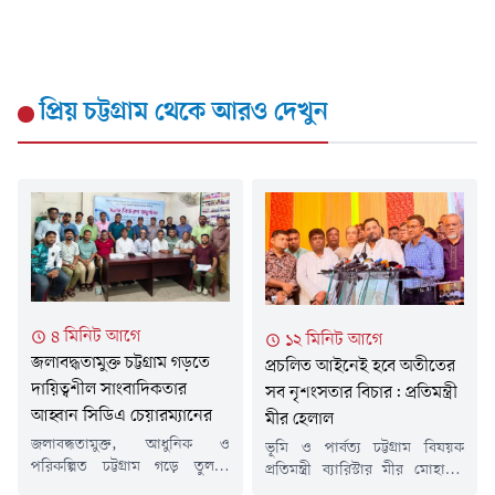
প্রিয় চট্টগ্রাম
থেকে আরও দেখুন
৪ মিনিট আগে
১২ মিনিট আগে
জলাবদ্ধতামুক্ত চট্টগ্রাম গড়তে
প্রচলিত আইনেই হবে অতীতের
দায়িত্বশীল সাংবাদিকতার
সব নৃশংসতার বিচার: প্রতিমন্ত্রী
আহ্বান সিডিএ চেয়ারম্যানের
মীর হেলাল
জলাবদ্ধতামুক্ত, আধুনিক ও
ভূমি ও পার্বত্য চট্টগ্রাম বিষয়ক
পরিকল্পিত চট্টগ্রাম গড়ে তুলতে
প্রতিমন্ত্রী ব্যারিস্টার মীর মোহাম্মদ
সাংবাদিকদের দায়িত্বশীল, বস্তুনিষ্ঠ
হেলাল উদ্দীন বলেছেন, গেল ১৭