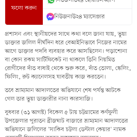
নিউজনাউ২৪ হোয়াটসঅ্যাপ
ফলো করুন
নিউজনাউ২৪ ম্যাসেঞ্জার
প্রশাসন এবং স্থানীয়দের সাথে কথা বলে জানা যায়, ভুয়া
ডাক্তার জলিল দীর্ঘদিন ধরে বেআইনিভাবে নিজের নামের
আগে ডাক্তার পদবি ব্যবহার করে আসছিলেন। পড়াশোনা
বা কোন রকম সার্টিফিকেট না থাকলে তিনি নিয়মিত
রোগীদের দাঁত বাধাই থেকে শুরু করে, দাঁত তোলা, স্কেলিং,
ফিলিং, রুট ক্যানেলসহ যাবতীয় কাজ করতেন।
তবে ভ্রাম্যমান আদালতের অভিযানে শেষ পর্যন্ত আটকে
গেল তার ভুয়া ডাক্তারীর নানা কারসাজি।
বুধবার (৩১ আগষ্ট) বিকেল ৫ টায় চট্টগ্রামের কর্ণফুলী
উপজেলার পুরাতন ব্রীজঘাট বাজারে ভ্রাম্যমান আদালতের
অভিযানে জলিলের 'সাকিব চট্টলা ডেন্টাল কেয়ার' নামক