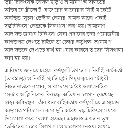
ভুয়া চিকিৎসক জলিল ছাড়াও ভ্রাম্যমাণ আদালতের
অভিযানে ব্রীজঘাট বাজারের আনোয়ার সিটি মার্কেটে
অবস্থিত 'সূচনা ডেন্টাল কেয়ার' নামক আরো একটি
দন্তচিকিৎসা কেন্দ্রকে সিলগালা করা হয়। ভ্রাম্যমাণ
আদালত জানান চিকিৎসা সেবা প্রদানের জন্য প্রয়োজনীয়
কাগজপত্র দেখতে চাইলে তা চেম্বার কর্তৃপক্ষ ভ্রাম্যমাণ
আদালতকে দেখাতে ব্যর্থ হয়। যার কারনে তাদের সিলগালা
করা হয় হয়।
এ বিষয়ে জানতে চাইলে কর্ণফুলী উপজেলা নির্বাহী কর্মকর্তা
(ভারপ্রাপ্ত) ও নির্বাহী ম্যাজিস্ট্রেট পিযূষ কুমার চৌধুরী
নিউজনাউকে বলেন, সারাদেশে অবৈধ ডায়াগনস্টিক
সেন্টার ও ক্লিনিকের বিরুদ্ধে অভিযান চলমান রেখেছে
স্বাস্থ্য অধিদপ্তর। তাঁর ধারাবাহিকতায় কর্ণফুলীতে ভ্রাম্যমাণ
আদালত পরিচালনা করে দুটি অবৈধ দন্ত চিকিৎসালয়কে
সিলগালা করে দেওয়া হয়েছে। এছাড়াও একজন ভুয়া
ডেন্টিস্টের চেম্বার সিলগালা ও মুচলেকা নেওয়া হয়েছে।