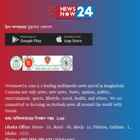
উপ-সম্পাদকঃ
মুহাম্মদ ওসমান
Android app on
Available on the
Google Play
App Store
Newsnow24.com is a leading multimedia news portal in Bangladesh.
Contains not only news, new news, views, opinion, politics,
entertainment, sports, lifestyle, travel, health, and others. We are
committed to focusing on Probash news all around the world with
visuals.
তথ্য অধিদফতরের নিবন্ধন নম্বর :১৩৫
Dhaka Office:
House-55, Road-08, Block-D, Niketon, Gulshan-1,
Dhaka-1212.
Phone:
+880 1856 195 622
(WhatsApp)